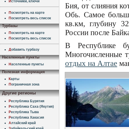
И
сточники, ключи
Бия, от слияния к
Обь. Самое больш
П
осмотреть на карте
П
осмотреть весь список
кв.км, глубину 3
Турбазы
России после Байк
П
осмотреть на карте
П
осмотреть весь список
В Республике бу
Д
обавить турбазу
Многочисленные т
Населенные пункты
отдых на Алтае
ма
Н
аселенные пункты
Полезная информация
К
арты
П
ограничная зона
Другие регионы
Р
еспублика Бурятия
Р
еспублика Саха (Якутия)
Р
еспублика Тыва
Р
еспублика Хакасия
А
лтайский край
З
абайкальский край