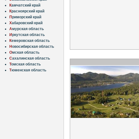
К
амчатский край
К
расноярский край
П
риморский край
Х
абаровский край
А
мурская область
И
ркутская область
К
емеровская область
Н
овосибирская область
О
мская область
С
ахалинская область
Т
омская область
Т
юменская область