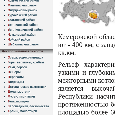
К
ош-Агачский район
М
айминский район
О
нгудайский район
Т
урочакский район
У
лаганский район
У
сть-Канский район
У
сть-Коксинский район
Ч
емальский район
Кемеровской облас
Ч
ойский район
юг - 400 км, с зап
Ш
ебалинский район
кв.км.
Достопримечательности
О
зера, водохранилища
Рельеф характери
Г
оры, вершины, хребты
Р
еки, пороги
узкими и глубоки
П
ещеры
П
еревалы
межгорными котлов
В
одопады
является высоч
И
сторические памятники
Д
олины, степи
Республики насчи
М
узеи, памятники
Т
еатры, парки
протяженностью бо
З
аповедники, лесничества
площадью более 60
Х
рамы, монастыри