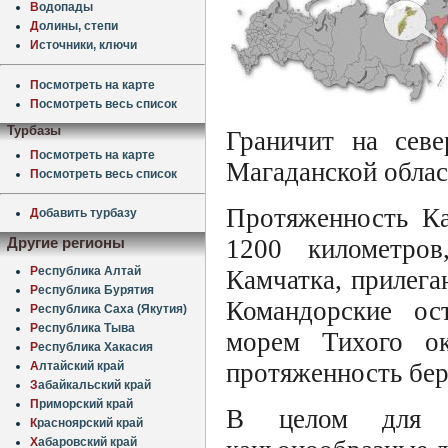
В
одопады
Д
олины, степи
И
сточники, ключи
П
осмотреть на карте
П
осмотреть весь список
Турбазы
Граничит на сев
П
осмотреть на карте
Магаданской облас
П
осмотреть весь список
Протяженность Ка
Д
обавить турбазу
1200 километров
Другие регионы
Р
еспублика Алтай
Камчатка, прилега
Р
еспублика Бурятия
Командорские ос
Р
еспублика Саха (Якутия)
Р
еспублика Тыва
морем Тихого ок
Р
еспублика Хакасия
протяженность бер
А
лтайский край
З
абайкальский край
П
риморский край
В целом для К
К
расноярский край
Х
абаровский край