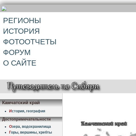
РЕГИОНЫ
ИСТОРИЯ
ФОТООТЧЕТЫ
ФОРУМ
О САЙТЕ
Камчатский край
И
стория, география
Достопримечательности
О
зера, водохранилища
Г
оры, вершины, хребты