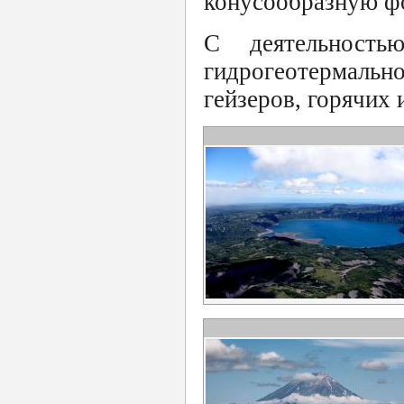
конусообразную ф
С деятельность
гидрогеотермаль
гейзеров, горячих 