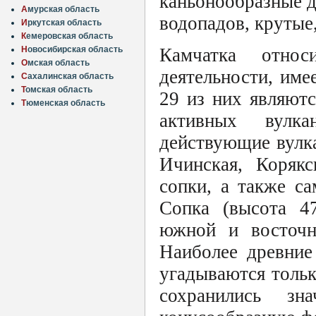
каньонообразные д
А
мурская область
водопадов, крутые
И
ркутская область
К
емеровская область
Н
овосибирская область
Камчатка относ
О
мская область
деятельности, име
С
ахалинская область
Т
омская область
29 из них являют
Т
юменская область
активных вулк
действующие вулк
Ичинская, Корякс
сопки, а также с
Сопка (высота 4
южной и восточн
Наиболее древние
угадываются толь
сохранились з