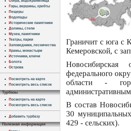
О
зера, водохранилища
Г
оры, вершины, хребты
П
ещеры
В
одопады
И
сторические памятники
Д
олины, степи
М
узеи, памятники
Т
еатры, парки
Граничит с юга с К
З
аповедники, лесничества
Кемеровской, с зап
Х
рамы, монастыри
И
сточники, ключи
Б
олота
Новосибирская 
О
строва
федерального окр
П
осмотреть на карте
области - гор
П
осмотреть весь список
административным 
Турбазы
П
осмотреть на карте
В состав Новосиби
П
осмотреть весь список
30 муниципальных
Д
обавить турбазу
429 - сельских).
Полезная информация