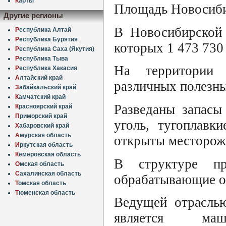
К
арты
Площадь Новосибир
Другие регионы
В Новосибирской 
Р
еспублика Алтай
Р
еспублика Бурятия
которых 1 473 730
Р
еспублика Саха (Якутия)
Р
еспублика Тыва
На территории 
Р
еспублика Хакасия
А
лтайский край
различных полезн
З
абайкальский край
К
амчатский край
Разведаны запасы
К
расноярский край
П
риморский край
уголь, тугоплавк
Х
абаровский край
А
мурская область
открыты месторожд
И
ркутская область
К
емеровская область
В структуре пр
О
мская область
С
ахалинская область
обрабатывающие о
Т
омская область
Т
юменская область
Ведущей отрасль
является маш