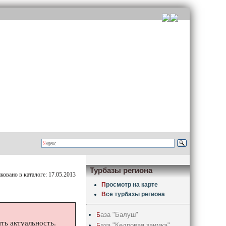
Турбазы региона
овано в каталоге: 17.05.2013
П
росмотр на карте
В
се турбазы региона
аза "Балуш"
Б
ть актуальность.
аза "Кедровая заимка"
Б