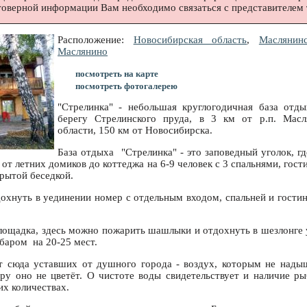
товерной информации Вам необходимо связаться с представителем 
Расположение:
Новосибирская область
,
Маслянин
Маслянино
посмотреть на карте
посмотреть фотогалерею
"Стрелинка" - небольшая круглогодичная база отды
берегу Стрелинского пруда, в 3 км от р.п. Масл
области, 150 км от Новосибирска.
База отдыха "Стрелинка" - это заповедный уголок, г
 от летних домиков до коттеджа на 6-9 человек с 3 спальнями, гос
рытой беседкой.
дохнуть в уединении номер с отдельным входом, спальней и гости
площадка, здесь можно пожарить шашлыки и отдохнуть в шезлонге у
-баром на 20-25 мест.
т сюда уставших от душного города - воздух, которым не нады
ру оно не цветёт. О чистоте воды свидетельствует и наличие ры
их количествах.