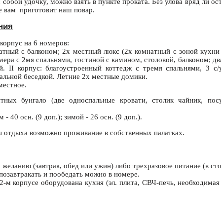
с собой удочку, можно взять в пункте проката. Без улова вряд ли о
е вам приготовит наш повар.
ния
корпус на 6 номеров:
тный с балконом; 2х местный люкс (2х комнатный с зоной кухни
ера с 2мя спальнями, гостиной с камином, столовой, балконом; д
й. II корпус: благоустроенный коттедж с тремя спальнями, 3 с/у
альной беседкой. Летние 2х местные домики.
местное.
тных бунгало (две односпальные кровати, столик чайник, пос
- 40 осн. (9 доп.); зимой - 26 осн. (9 доп.).
ы отдыха возможно проживание в собственных палатках.
 желанию (завтрак, обед или ужин) либо трехразовое питание (в с
позавтракать и пообедать можно в номере.
-м корпусе оборудована кухня (эл. плита, СВЧ-печь, необходимая 