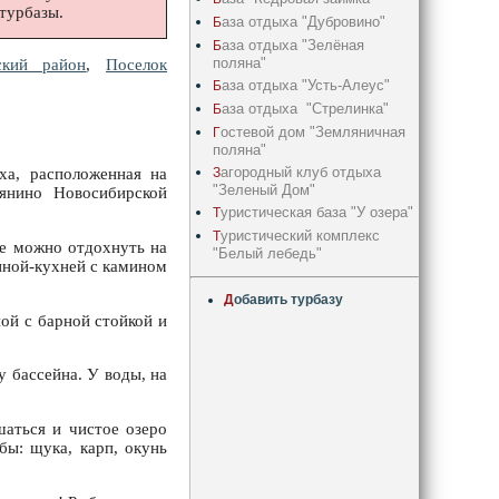
турбазы.
аза отдыха "Дубровино"
Б
аза отдыха "Зелёная
Б
поляна"
ский район
,
Поселок
аза отдыха "Усть-Алеус"
Б
аза отдыха "Стрелинка"
Б
остевой дом "Земляничная
Г
поляна"
агородный клуб отдыха
З
ха, расположенная на
"Зеленый Дом"
янино Новосибирской
уристическая база "У озера"
Т
уристический комплекс
Т
де можно отдохнуть на
"Белый лебедь"
тиной-кухней с камином
Д
обавить турбазу
ной с барной стойкой и
 бассейна. У воды, на
шаться и чистое озеро
бы: щука, карп, окунь