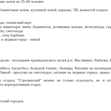
ым залом на 35-40 человек
 банкетным залом, кухонной зоной, караоке, ТВ, комнатой отдыха
ка, теннисный корт
о инвентаря: мячи, бадминтон, роликовые коньки, велосипеды, ску
бы, снегоходы
, зона барбекю
 и ледяная горка - зимой
рсии - посещение краеведческого музея р.п. Маслянино. Рыбалка. 
ейбол, баскетбол, большой теннис, бильярд. Катание на катамаран
 Зимой - прогулка на снегоходах, катание на ледяных горках, лыжах 
 отдыха "Стрелинский" можно не только отдохнуть, но и от
ать корпоративный отдых.
тский городок.