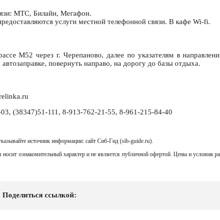
язи: МТС, Билайн, Мегафон.
редоставляются услуги местной телефонной связи. В кафе Wi-fi.
рассе М52 через г. Черепаново, далее по указателям в направлени
а автозаправке, повернуть направо, на дорогу до базы отдыха.
elinka.ru
03, (38347)51-111, 8-913-762-21-55, 8-961-215-84-40
казывайте источник информации: сайт Сиб-Гид (sib-guide.ru).
 носит ознакомительный характер и не является публичной офертой. Цены и условия р
Поделиться ссылкой: