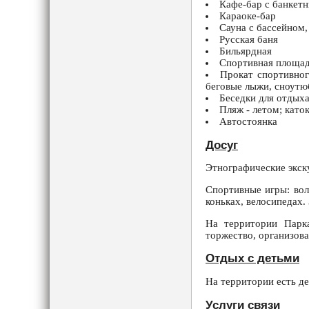
Кафе-бар с банкетн
Караоке-бар
Сауна с бассейном,
Русская баня
Бильярдная
Спортивная площад
Прокат спортивног
беговые лыжи, сноутю
Беседки для отдыха
Пляж - летом; каток
Автостоянка
Досуг
Этнографические экску
Спортивные игры: вол
коньках, велосипедах.
На территории Парка
торжество, организов
Отдых с детьми
На территории есть де
Услуги связи