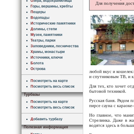
О
зера, водохранилища
Для получения дос
Г
оры, вершины, хребты
П
ещеры
В
одопады
И
сторические памятники
Д
олины, степи
М
узеи, памятники
Т
еатры, парки
З
аповедники, лесничества
Х
рамы, монастыри
И
сточники, ключи
Б
олота
О
строва
любой вкус и кошелек:
и спутниковым ТВ, и к
П
осмотреть на карте
Для тех, кто хочет от
П
осмотреть весь список
бытовой техникой.
Турбазы
Русская баня. Рядом 
П
осмотреть на карте
пирсе сауна с караоке
П
осмотреть весь список
Но главное, что мани
Д
обавить турбазу
Стрелинка. Даже в жа
водятся здесь в больш
Полезная информация