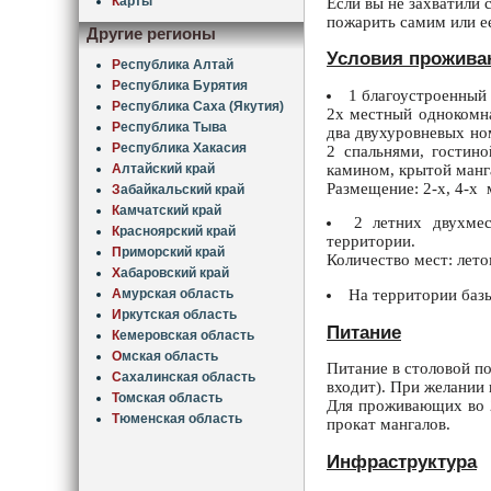
К
арты
Если вы не захватили 
пожарить самим или е
Другие регионы
Условия прожива
Р
еспублика Алтай
Р
еспублика Бурятия
1 благоустроенный 
Р
еспублика Саха (Якутия)
2х местный однокомна
Р
еспублика Тыва
два двухуровневых ном
Р
еспублика Хакасия
2 спальнями, гостино
камином, крытой манг
А
лтайский край
Размещение: 2-х, 4-х 
З
абайкальский край
К
амчатский край
2 летних двухмес
К
расноярский край
территории.
П
риморский край
Количество мест: летом 
Х
абаровский край
На территории баз
А
мурская область
И
ркутская область
Питание
К
емеровская область
О
мская область
Питание в столовой по
С
ахалинская область
входит). При желании 
Т
омская область
Для проживающих во 2
Т
юменская область
прокат мангалов.
Инфраструктура