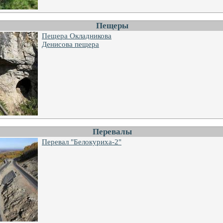
Пещеры
Пещера Окладникова
Денисова пещера
Перевалы
Перевал "Белокуриха-2"