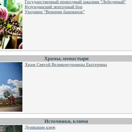
Государственный природный заказник "Лебединый"
Кулундинский ленточный бор
Урочище "Венерин башмачок"
Храмы, монастыри
Храм Святой Великомученицы Екатерины
Источники, ключи
Дуняшкин ключ