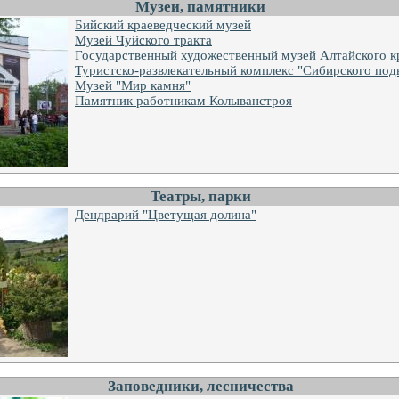
Музеи, памятники
Бийский краеведческий музей
Музей Чуйского тракта
Государственный художественный музей Алтайского к
Туристско-развлекательный комплекс "Сибирского под
Музей "Мир камня"
Памятник работникам Колыванстроя
Театры, парки
Дендрарий "Цветущая долина"
Заповедники, лесничества