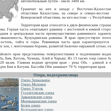
автомобильным путем - около 3400 км.
Граничит на юге и западе с Восточно-Казахстан
областями Казахстана, на севере и северо-востоке
Кемеровской областями, на юго-востоке - с Республик
Территория края относится к двум физическим страна
яны. Горная часть охватывает равнину с восточной и южной сторо
адная и центральная части преимущественно равнинного характе
звышенность, Кулундинская равнина. В крае присутствуют почт
состепь, тайга и горы. Равнинная часть края характеризуется
х зон, с ленточными борами, развитой балочно-овражной сетью, оз
йского края представлены поверхностными и подземными вода
Обь, Бия, Катунь, Чумыш, Алей и Чарыш. Из 13 тысяч озер самое 
28 кв.км. Главная водная артерия края - река Обь - длиной в 
 рек Бии и Катуни. Бассейн Оби занимает 70 % территории края.
Озера, водохранилища
Озеро Зеркальное
Озеро Моховое
Озеро Уткуль
Гуселетовские озера
Завьяловские озера
Мормышанские озера
Белое озеро
Кулундинское озеро