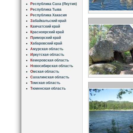
Р
еспублика Саха (Якутия)
Р
еспублика Тыва
Р
еспублика Хакасия
З
абайкальский край
К
амчатский край
К
расноярский край
П
риморский край
Х
абаровский край
А
мурская область
И
ркутская область
К
емеровская область
Н
овосибирская область
О
мская область
С
ахалинская область
Т
омская область
Т
юменская область