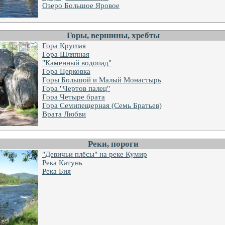
Озеро Большое Яровое
Горы, вершины, хребты
Гора Круглая
Гора Шляпная
"Каменный водопад"
Гора Церковка
Горы Большой и Малый Монастырь
Гора "Чертов палец"
Гора Четыре брата
Гора Семипещерная (Семь Братьев)
Врата Любви
Реки, пороги
"Девичьи плёсы" на реке Кумир
Река Катунь
Река Бия