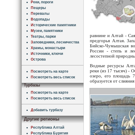
Р
еки, пороги
П
ещеры
П
еревалы
В
одопады
И
сторические памятники
М
узеи, памятники
равнине и Алтай - Са
Т
еатры, парки
предгорья Алтая. Зап
З
аповедники, лесничества
Бийско-Чумышская во
Х
рамы, монастыри
России - степь и ле
И
сточники, ключи
лесостепной природны
О
строва
Водные ресурсы Алта
реки (из 17 тысяч) - 
П
осмотреть на карте
озеро, его площадь 7
П
осмотреть весь список
образуется от слияния
Турбазы
П
осмотреть на карте
П
осмотреть весь список
Д
обавить турбазу
Другие регионы
Р
еспублика Алтай
Р
еспублика Бурятия