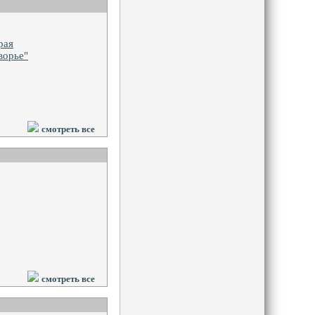
рая
ворье"
смотреть все
смотреть все