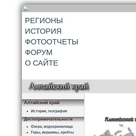
РЕГИОНЫ
ИСТОРИЯ
ФОТООТЧЕТЫ
ФОРУМ
О САЙТЕ
Алтайский край
И
стория, география
Достопримечательности
О
зера, водохранилища
Г
оры, вершины, хребты