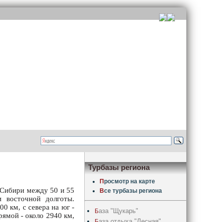
Турбазы региона
П
росмотр на карте
 Сибири между 50 и 55
В
се турбазы региона
 восточной долготы.
0 км, с севера на юг -
аза "Щукарь"
Б
рямой - около 2940 км,
аза отдыха "Лесная"
Б