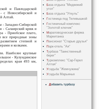
аза отдыха "Медвежий
Б
угол"
ской и Павлодарской
 - с Новосибирской и
аза отдыха "Уткуль"
Б
ой Алтай.
остиница под Телевышкой
Г
остиничный комплекс
Г
м - Западно-Сибирской
"Золотой ключик"
н - Салаирский кряж и
араловодческая ферма
М
ра - Приобское плато,
Маркитанка
и все природные зоны
 развитием степной и
ансионат "Старые друзья"
П
ерами и колками.
арк-отель "Ая"
П
урбаза "Таинственный
Т
ми. Наиболее крупные
берег"
большое - Кулундинское
уркомплекс "Сар-Герел
Т
пределах края 493 км,
Алтая"
садьба "Жемчужина"
У
садьба Марьиных
У
Д
обавить турбазу