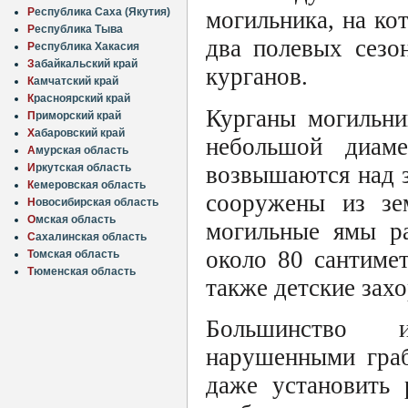
Р
еспублика Саха (Якутия)
могильника, на ко
Р
еспублика Тыва
два полевых сезо
Р
еспублика Хакасия
З
абайкальский край
курганов.
К
амчатский край
К
расноярский край
Курганы могильни
П
риморский край
Х
абаровский край
небольшой диам
А
мурская область
возвышаются над з
И
ркутская область
К
емеровская область
сооружены из зе
Н
овосибирская область
О
мская область
могильные ямы ра
С
ахалинская область
около 80 сантиме
Т
омская область
Т
юменская область
также детские зах
Большинство и
нарушенными граб
даже установить 