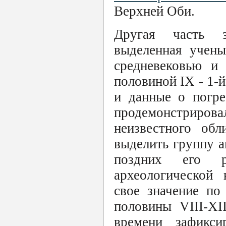
Верхней Оби.
Другая часть з
выделенная учены
средневековью и 
половиной IX - 1-
и данные о погре
продемонстриров
неизвестного обл
выделить группу а
поздних его р
археологической 
свое значение по
половины VIII-XI
времени зафикс