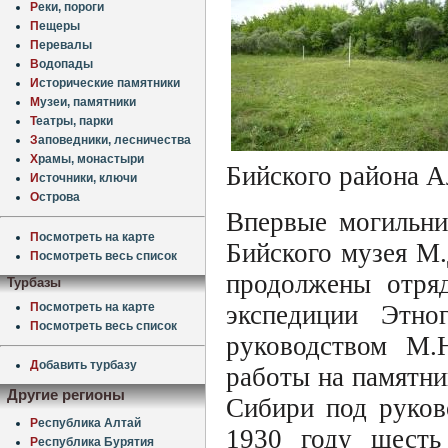
Р
еки, пороги
П
ещеры
П
еревалы
В
одопады
И
сторические памятники
М
узеи, памятники
Т
еатры, парки
З
аповедники, лесничества
Х
рамы, монастыри
Бийского района А
И
сточники, ключи
О
строва
Впервые могильни
П
осмотреть на карте
Бийского музея М
П
осмотреть весь список
продолжены отряд
Турбазы
П
осмотреть на карте
экспедиции Этно
П
осмотреть весь список
руководством М.Н
Д
обавить турбазу
работы на памятни
Другие регионы
Сибири под руков
Р
еспублика Алтай
1930 году шесть
Р
еспублика Бурятия