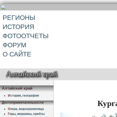
РЕГИОНЫ
ИСТОРИЯ
ФОТООТЧЕТЫ
ФОРУМ
О САЙТЕ
Алтайский край
И
стория, география
Кург
Достопримечательности
О
зера, водохранилища
Г
оры, вершины, хребты