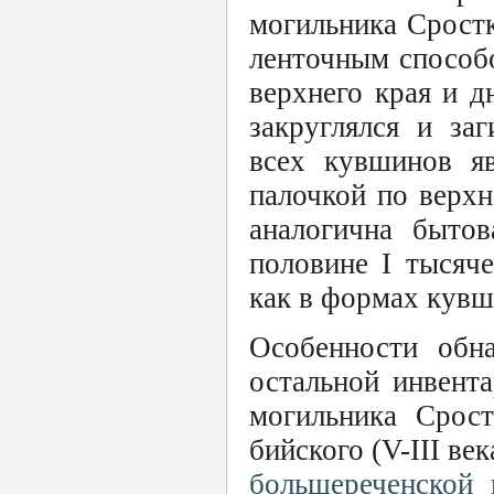
могильника Сростк
ленточным способ
верхнего края и д
закруглялся и за
всех кувшинов яв
палочкой по верхн
аналогична быто
половине I тысяче
как в формах кувши
Особенности обн
остальной инвент
могильника Срост
бийского (V-III век
большереченской 