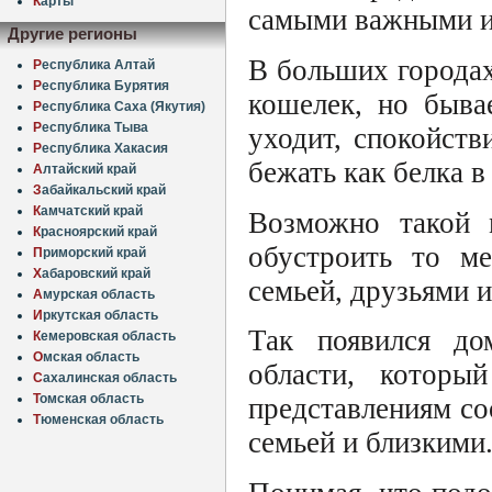
К
арты
самыми важными и
Другие регионы
В больших городах
Р
еспублика Алтай
Р
еспублика Бурятия
кошелек, но быва
Р
еспублика Саха (Якутия)
Р
еспублика Тыва
уходит, спокойств
Р
еспублика Хакасия
бежать как белка в
А
лтайский край
З
абайкальский край
К
амчатский край
Возможно такой 
К
расноярский край
обустроить то ме
П
риморский край
Х
абаровский край
семьей, друзьями 
А
мурская область
И
ркутская область
Так появился до
К
емеровская область
О
мская область
области, которы
С
ахалинская область
Т
омская область
представлениям со
Т
юменская область
семьей и близкими