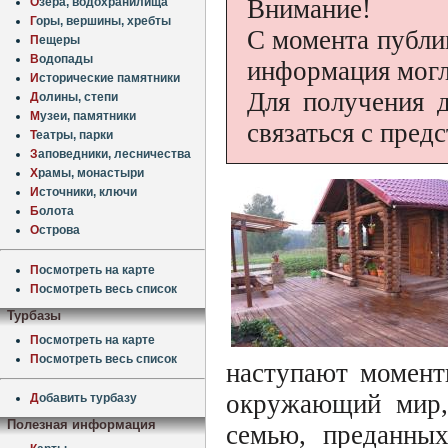
Внимание!
О
зера, водохранилища
Г
оры, вершины, хребты
С момента публи
П
ещеры
В
одопады
информация могл
И
сторические памятники
Для получения 
Д
олины, степи
М
узеи, памятники
связаться с пред
Т
еатры, парки
З
аповедники, лесничества
Х
рамы, монастыри
И
сточники, ключи
Б
олота
О
строва
П
осмотреть на карте
П
осмотреть весь список
Турбазы
П
осмотреть на карте
П
осмотреть весь список
наступают момент
окружающий мир, 
Д
обавить турбазу
Полезная информация
семью, преданных