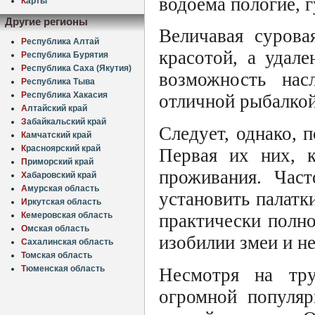
водоема пологие, 
К
арты
Другие регионы
Величавая сурова
Р
еспублика Алтай
красотой, а удал
Р
еспублика Бурятия
Р
еспублика Саха (Якутия)
возможность нас
Р
еспублика Тыва
Р
еспублика Хакасия
отличной рыбалкой
А
лтайский край
З
абайкальский край
Следует, однако, 
К
амчатский край
К
расноярский край
Первая их них, к
П
риморский край
проживания. Час
Х
абаровский край
А
мурская область
установить палатк
И
ркутская область
практически полно
К
емеровская область
О
мская область
изобилии змеи и н
С
ахалинская область
Т
омская область
Т
юменская область
Несмотря на тру
огромной популяр