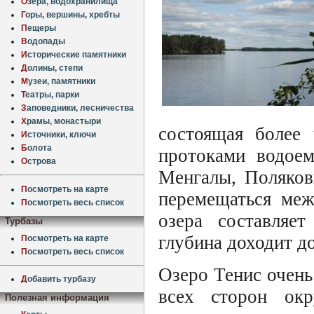
О
зера, водохранилища
Г
оры, вершины, хребты
П
ещеры
В
одопады
И
сторические памятники
Д
олины, степи
М
узеи, памятники
Т
еатры, парки
З
аповедники, лесничества
Х
рамы, монастыри
состоящая более
И
сточники, ключи
Б
олота
протоками водое
О
строва
Менгалы, Поляков
П
осмотреть на карте
перемещаться меж
П
осмотреть весь список
озера составляе
Турбазы
глубина доходит до
П
осмотреть на карте
П
осмотреть весь список
Озеро Тенис очень
Д
обавить турбазу
всех сторон окр
Полезная информация