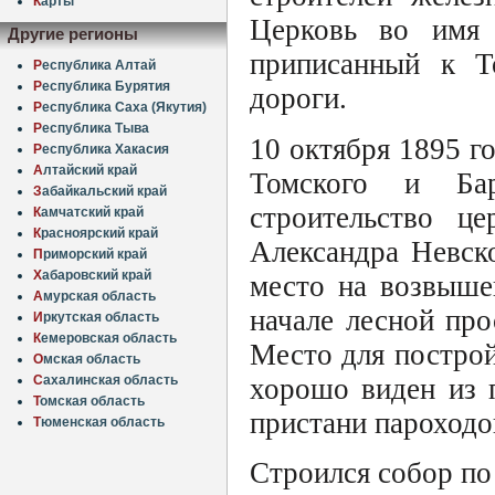
К
арты
Церковь во имя 
Другие регионы
приписанный к Т
Р
еспублика Алтай
Р
еспублика Бурятия
дороги.
Р
еспублика Саха (Якутия)
Р
еспублика Тыва
10 октября 1895 г
Р
еспублика Хакасия
А
лтайский край
Томского и Бар
З
абайкальский край
строительство це
К
амчатский край
К
расноярский край
Александра Невск
П
риморский край
Х
абаровский край
место на возвыше
А
мурская область
начале лесной про
И
ркутская область
К
емеровская область
Место для построй
О
мская область
хорошо виден из 
С
ахалинская область
Т
омская область
пристани пароходо
Т
юменская область
Строился собор по