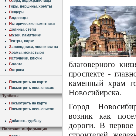
О
зера, водохранилища
Г
оры, вершины, хребты
П
ещеры
В
одопады
И
сторические памятники
Д
олины, степи
М
узеи, памятники
Т
еатры, парки
З
аповедники, лесничества
Х
рамы, монастыри
И
сточники, ключи
благоверного кня
Б
олота
О
строва
проспекте - глав
каменный храм г
П
осмотреть на карте
П
осмотреть весь список
Новосибирска.
Турбазы
П
осмотреть на карте
Город Новосибир
П
осмотреть весь список
возник как посе
Д
обавить турбазу
дороги. В первое
Полезная информация
строителей желез