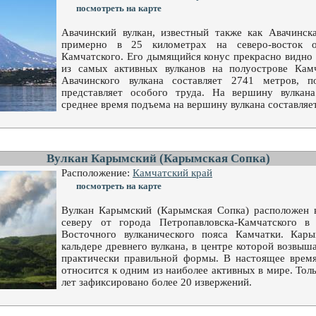
посмотреть на карте
Авачинский вулкан, известный также как Авачинска
примерно в 25 километрах на северо-восток о
Камчатского. Его дымящийся конус прекрасно видно 
из самых активных вулканов на полуострове Кам
Авачинского вулкана составляет 2741 метров, 
представляет особого труда. На вершину вулкан
среднее время подъема на вершину вулкана составляет
Вулкан Карымский (Карымская Сопка)
Расположение:
Камчатский край
посмотреть на карте
Вулкан Карымский (Карымская Сопка) расположен 
северу от города Петропавловска-Камчатского в
Восточного вулканического пояса Камчатки. Кар
кальдере древнего вулкана, в центре которой возвыш
практически правильной формы. В настоящее врем
относится к одним из наиболее активных в мире. Толь
лет зафиксировано более 20 извержений.