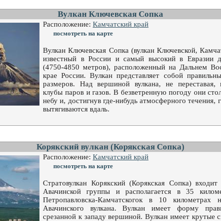
Вулкан Ключевская Сопка
Расположение:
Камчатский край
посмотреть на карте
Вулкан Ключевская Сопка (вулкан Ключевской, Камча
известный в России и самый высокий в Евразии 
(4750-4850 метров), расположенный на Дальнем Во
крае России. Вулкан представляет собой правильны
размеров. Над вершиной вулкана, не переставая, 
клубы паров и газов. В безветренную погоду они ст
небу и, достигнув где-нибудь атмосферного течения,
вытягиваются вдаль.
Корякский вулкан (Корякская Сопка)
Расположение:
Камчатский край
посмотреть на карте
Стратовулкан Корякский (Корякская Сопка) входит 
Авачинской группы и располагается в 35 килом
Петропавловска-Камчатскогок в 10 километрах н
Авачинского вулкана. Вулкан имеет форму прав
срезанной к западу вершиной. Вулкан имеет крутые с