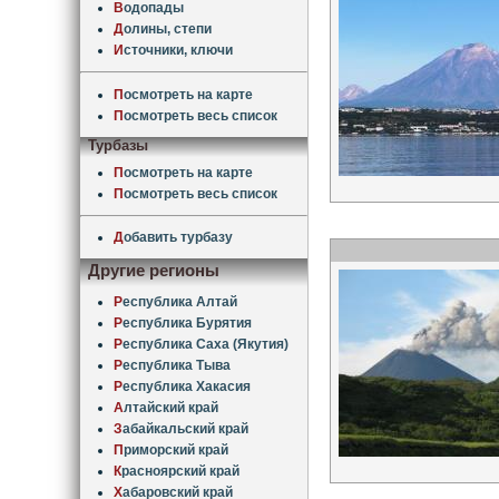
В
одопады
Д
олины, степи
И
сточники, ключи
П
осмотреть на карте
П
осмотреть весь список
Турбазы
П
осмотреть на карте
П
осмотреть весь список
Д
обавить турбазу
Другие регионы
Р
еспублика Алтай
Р
еспублика Бурятия
Р
еспублика Саха (Якутия)
Р
еспублика Тыва
Р
еспублика Хакасия
А
лтайский край
З
абайкальский край
П
риморский край
К
расноярский край
Х
абаровский край