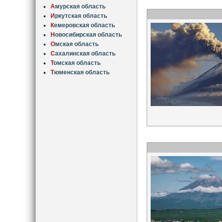
А
мурская область
И
ркутская область
К
емеровская область
Н
овосибирская область
О
мская область
С
ахалинская область
Т
омская область
Т
юменская область