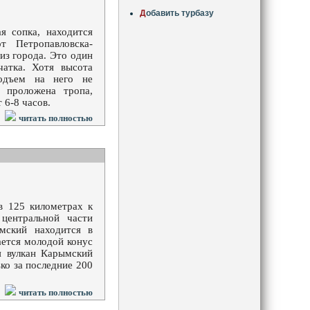
Д
обавить турбазу
я сопка, находится
т Петропавловска-
из города. Это один
чатка. Хотя высота
подъем на него не
а проложена тропа,
 6-8 часов.
читать полностью
в 125 километрах к
 центральной части
ымский находится в
ается молодой конус
я вулкан Карымский
ко за последние 200
читать полностью