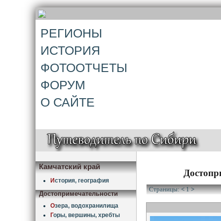
РЕГИОНЫ
ИСТОРИЯ
ФОТООТЧЕТЫ
ФОРУМ
О САЙТЕ
Камчатский край
Достопр
И
стория, география
Страницы:
<
1
>
Достопримечательности
О
зера, водохранилища
Г
оры, вершины, хребты