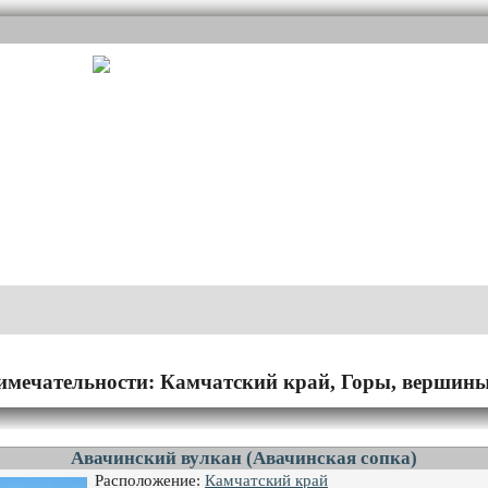
имечательности: Камчатский край, Горы, вершины
Авачинский вулкан (Авачинская сопка)
Расположение:
Камчатский край