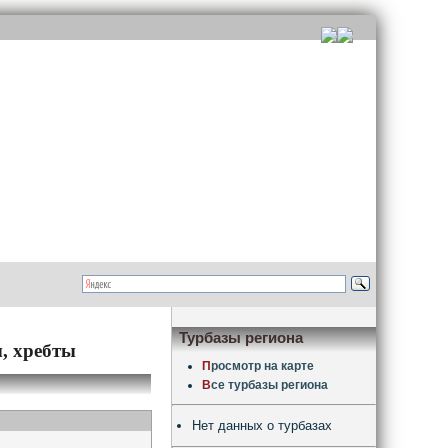
Турбазы региона
, хребты
П
росмотр на карте
В
се турбазы региона
Нет данных о турбазах