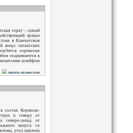
тская гора) – самый
действующий вулкан
стоке в Камчатском
й конус гигантских
клубятся сероватые
олбом поднимаются к
 гигантским шлейфом
читать полностью
в состав Корякско-
етрах к северу от
а северо-запад от
ильного конуса со
клоны, угол наклона