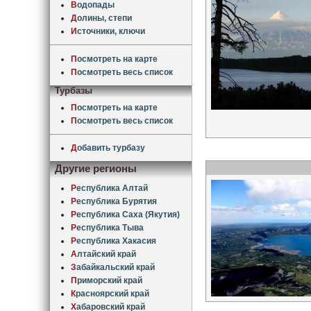
В
одопады
Д
олины, степи
И
сточники, ключи
П
осмотреть на карте
П
осмотреть весь список
Турбазы
П
осмотреть на карте
П
осмотреть весь список
Д
обавить турбазу
Другие регионы
Р
еспублика Алтай
Р
еспублика Бурятия
Р
еспублика Саха (Якутия)
Р
еспублика Тыва
Р
еспублика Хакасия
А
лтайский край
З
абайкальский край
П
риморский край
К
расноярский край
Х
абаровский край