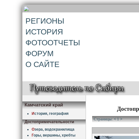
РЕГИОНЫ
ИСТОРИЯ
ФОТООТЧЕТЫ
ФОРУМ
О САЙТЕ
Камчатский край
Достопр
И
стория, география
Страницы:
<
1
>
Достопримечательности
О
зера, водохранилища
Г
оры, вершины, хребты