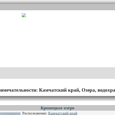
имечательности: Камчатский край, Озера, водох
Кроноцкое озеро
Расположение:
Камчатский край