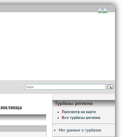
Турбазы региона
ранилища
П
росмотр на карте
В
се турбазы региона
Нет данных о турбазах