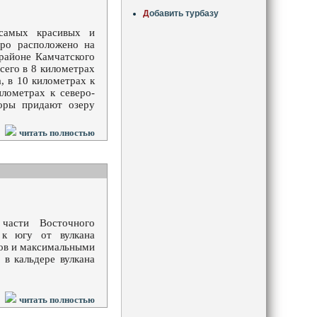
Д
обавить турбазу
самых красивых и
еро расположено на
районе Камчатского
сего в 8 километрах
, в 10 километрах к
лометрах к северо-
горы придают озеру
читать полностью
части Восточного
 к югу от вулкана
ров и максимальными
в кальдере вулкана
читать полностью