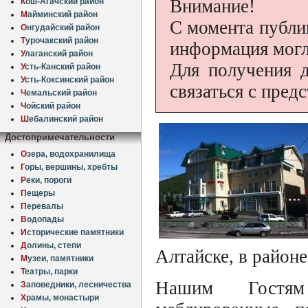
Внимание!
К
ош-Агачский район
М
айминский район
С момента публи
О
нгудайский район
Т
урочакский район
информация могл
У
лаганский район
Для получения 
У
сть-Канский район
У
сть-Коксинский район
связаться с пред
Ч
емальский район
Ч
ойский район
Ш
ебалинский район
Достопримечательности
О
зера, водохранилища
Г
оры, вершины, хребты
Р
еки, пороги
П
ещеры
П
еревалы
В
одопады
И
сторические памятники
Д
олины, степи
Алтайске, в районе
М
узеи, памятники
Т
еатры, парки
Нашим Гостям
З
аповедники, лесничества
Х
рамы, монастыри