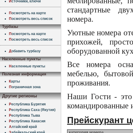
меблированные, 
И
сточники, ключи
стандартные дву
П
осмотреть на карте
номера.
П
осмотреть весь список
Турбазы
Уютные номера оте
П
осмотреть на карте
прихожей, прос
П
осмотреть весь список
оборудованной кух
Д
обавить турбазу
Населенные пункты
Все номера осн
Н
аселенные пункты
мебелью, бытовой
Полезная информация
проживания.
К
арты
П
ограничная зона
Наши Гости - это
Другие регионы
командированные и
Р
еспублика Бурятия
Р
еспублика Саха (Якутия)
Р
еспублика Тыва
Прейскурант ц
Р
еспублика Хакасия
А
лтайский край
категория номера
З
абайкальский край