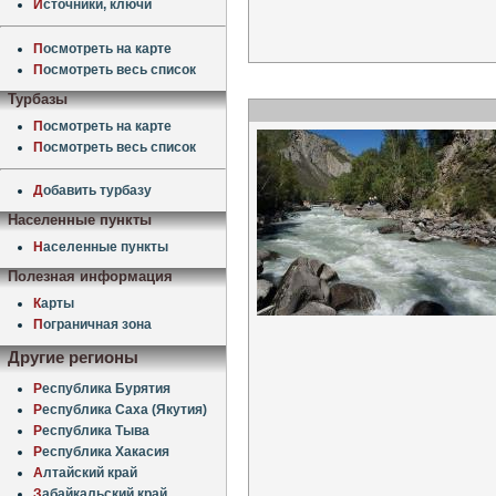
И
сточники, ключи
П
осмотреть на карте
П
осмотреть весь список
Турбазы
П
осмотреть на карте
П
осмотреть весь список
Д
обавить турбазу
Населенные пункты
Н
аселенные пункты
Полезная информация
К
арты
П
ограничная зона
Другие регионы
Р
еспублика Бурятия
Р
еспублика Саха (Якутия)
Р
еспублика Тыва
Р
еспублика Хакасия
А
лтайский край
З
абайкальский край