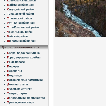
К
ош-Агачский район
М
айминский район
О
нгудайский район
Т
урочакский район
У
лаганский район
У
сть-Канский район
У
сть-Коксинский район
Ч
емальский район
Ч
ойский район
Ш
ебалинский район
Достопримечательности
О
зера, водохранилища
Г
оры, вершины, хребты
Р
еки, пороги
П
ещеры
П
еревалы
В
одопады
И
сторические памятники
Д
олины, степи
М
узеи, памятники
Т
еатры, парки
З
аповедники, лесничества
Х
рамы, монастыри