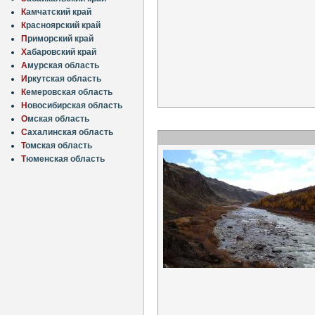
К
амчатский край
К
расноярский край
П
риморский край
Х
абаровский край
А
мурская область
И
ркутская область
К
емеровская область
Н
овосибирская область
О
мская область
С
ахалинская область
Т
омская область
Т
юменская область