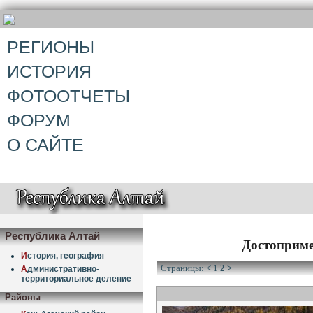
РЕГИОНЫ
ИСТОРИЯ
ФОТООТЧЕТЫ
ФОРУМ
О САЙТЕ
Республика Алтай
Достоприме
И
стория, география
Страницы:
<
1
2
>
А
дминистративно-
территориальное деление
Районы