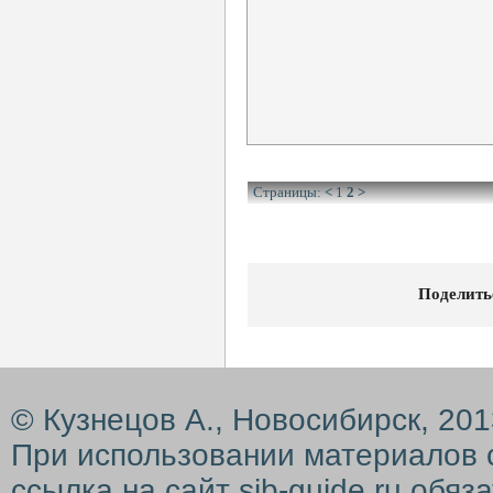
Страницы:
<
1
2
>
Поделить
© Кузнецов А., Новосибирск, 20
При использовании материалов 
ссылка на сайт
sib-guide.ru
обяза