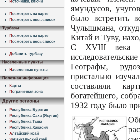
И
сточники, ключи
ямундусов, учуго
П
осмотреть на карте
было встретить в
П
осмотреть весь список
Чулышмана, откуд
Турбазы
Китай и Туву, нах
П
осмотреть на карте
П
осмотреть весь список
С XVIII века э
Д
обавить турбазу
исследовательски
Населенные пункты
Географы, рудо
Н
аселенные пункты
пристально изуча
Полезная информация
составляли кар
К
арты
П
ограничная зона
богатейшего, собра
Другие регионы
1932 году было пр
Р
еспублика Бурятия
Р
еспублика Саха (Якутия)
Об
Р
еспублика Тыва
ра
Р
еспублика Хакасия
А
лтайский край
си
З
абайкальский край