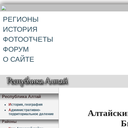
РЕГИОНЫ
ИСТОРИЯ
ФОТООТЧЕТЫ
ФОРУМ
О САЙТЕ
Республика Алтай
И
стория, география
Алтайски
А
дминистративно-
территориальное деление
Б
Районы