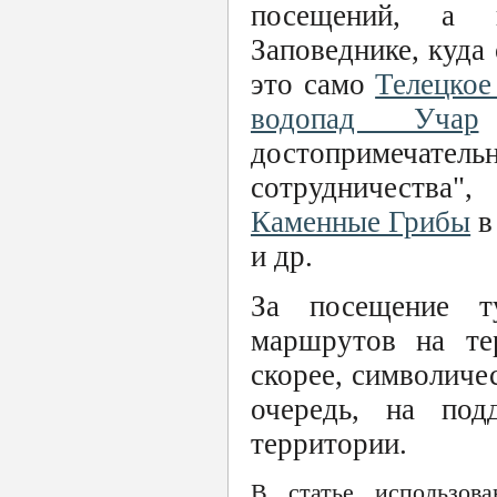
посещений, а 
Заповеднике, куда
это само
Телецкое
водопад Учар
достопримечател
сотрудничества"
Каменные Грибы
в
и др.
За посещение ту
маршрутов на тер
скорее, символиче
очередь, на под
территории.
В статье использов