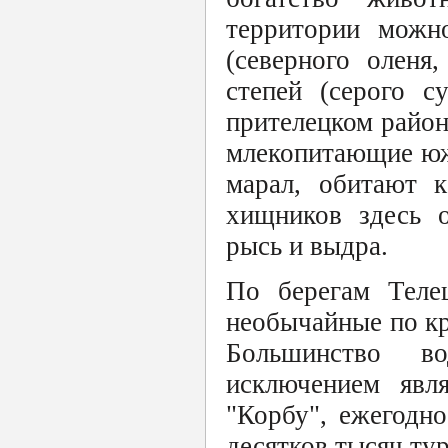
территории можн
(северного оленя
степей (серого с
прителецком район
млекопитающие юж
марал, обитают к
хищников здесь о
рысь и выдра.
По берегам Телец
необычайные по кр
Большинство в
исключением явля
"Корбу", ежегодн
десятков тысяч тур