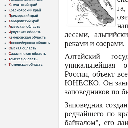
К
амчатский край
га
К
расноярский край
оз
П
риморский край
Х
абаровский край
на
А
мурская область
И
ркутская область
лесами, альпийск
К
емеровская область
реками и озерами.
Н
овосибирская область
О
мская область
С
ахалинская область
Алтайский госу
Т
омская область
уникальнейшая о
Т
юменская область
России, объект вс
ЮНЕСКО. Он заним
заповедников по б
Заповедник создан
редчайшего по кр
байкалом", его ла