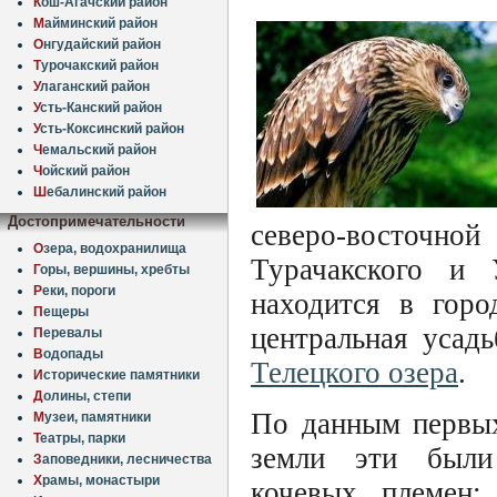
К
ош-Агачский район
М
айминский район
О
нгудайский район
Т
урочакский район
У
лаганский район
У
сть-Канский район
У
сть-Коксинский район
Ч
емальский район
Ч
ойский район
Ш
ебалинский район
Достопримечательности
северо-восточной
О
зера, водохранилища
Турачакского и 
Г
оры, вершины, хребты
Р
еки, пороги
находится в гор
П
ещеры
центральная усад
П
еревалы
В
одопады
Телецкого озера
.
И
сторические памятники
Д
олины, степи
По данным первых
М
узеи, памятники
Т
еатры, парки
земли эти были
З
аповедники, лесничества
Х
рамы, монастыри
кочевых племен: 