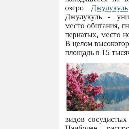
озеро
Джулукуль
Джулукуль - уни
место обитания, г
пернатых, место н
В целом высокогор
площадь в 15 тысяч
видов сосудистых
Наиболее распр