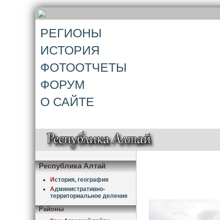
РЕГИОНЫ
ИСТОРИЯ
ФОТООТЧЕТЫ
ФОРУМ
О САЙТЕ
Республика Алтай
И
стория, география
А
дминистративно-
территориальное деление
Районы