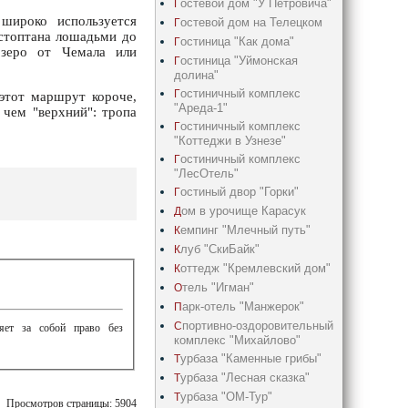
остевой дом "У Петровича"
Г
широко используется
остевой дом на Телецком
Г
истоптана лошадьми до
остиница "Как дома"
Г
озеро от Чемала или
остиница "Уймонская
Г
долина"
остиничный комплекс
Г
этот маршрут короче,
"Ареда-1"
 чем "верхний": тропа
остиничный комплекс
Г
"Коттеджи в Узнезе"
остиничный комплекс
Г
"ЛесОтель"
остиный двор "Горки"
Г
ом в урочище Карасук
Д
емпинг "Млечный путь"
К
луб "СкиБайк"
К
оттедж "Кремлевский дом"
К
тель "Игман"
О
арк-отель "Манжерок"
П
портивно-оздоровительный
С
ляет за собой право без
комплекс "Михайлово"
урбаза "Каменные грибы"
Т
урбаза "Лесная сказка"
Т
урбаза "ОМ-Тур"
Т
Просмотров страницы: 5904