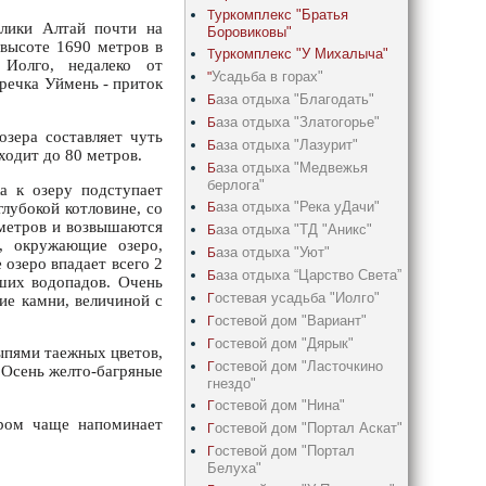
уркомплекс "Братья
Т
лики Алтай почти на
Боровиковы"
 высоте 1690 метров в
уркомплекс "У Михалыча"
Т
 Иолго, недалеко от
Усадьба в горах"
"
 речка Уймень - приток
аза отдыха "Благодать"
Б
аза отдыха "Златогорье"
Б
озера составляет чуть
аза отдыха "Лазурит"
Б
ходит до 80 метров.
аза отдыха "Медвежья
Б
берлога"
а к озеру подступает
аза отдыха "Река уДачи"
Б
глубокой котловине, со
 метров и возвышаются
аза отдыха "ТД "Аникс"
Б
, окружающие озеро,
аза отдыха "Уют"
Б
 озеро впадает всего 2
аза отдыха “Царство Света”
Б
йших водопадов. Очень
остевая усадьба "Иолго"
Г
ие камни, величиной с
остевой дом "Вариант"
Г
остевой дом "Дярык"
Г
ыпями таежных цветов,
остевой дом "Ласточкино
Г
. Осень желто-багряные
гнездо"
остевой дом "Нина"
Г
ером чаще напоминает
остевой дом "Портал Аскат"
Г
остевой дом "Портал
Г
Белуха"