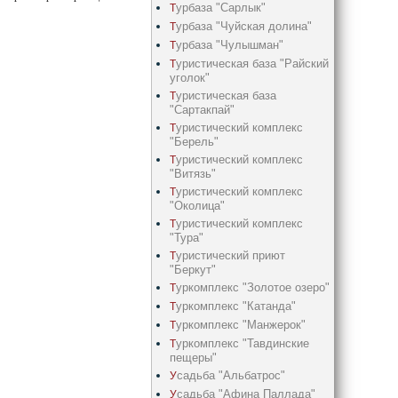
урбаза "Сарлык"
Т
урбаза "Чуйская долина"
Т
урбаза "Чулышман"
Т
уристическая база "Райский
Т
уголок"
уристическая база
Т
"Сартакпай"
уристический комплекс
Т
"Берель"
уристический комплекс
Т
"Витязь"
уристический комплекс
Т
"Околица"
уристический комплекс
Т
"Тура"
уристический приют
Т
"Беркут"
уркомплекс "Золотое озеро"
Т
уркомплекс "Катанда"
Т
уркомплекс "Манжерок"
Т
уркомплекс "Тавдинские
Т
пещеры"
садьба "Альбатрос"
У
садьба "Афина Паллада"
У