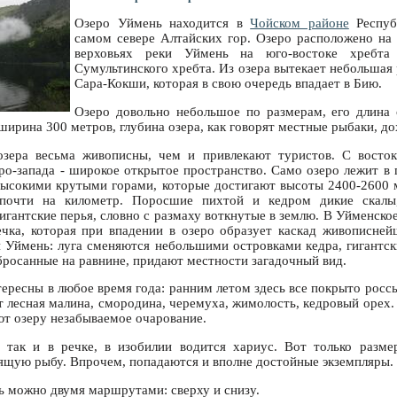
Озеро Уймень находится в
Чойском районе
Респуб
самом севере Алтайских гор. Озеро расположено на
верховьяx реки Уймень на юго-востоке хребта
Сумультинского хребта. Из озера вытекает небольшая
Сара-Кокши, которая в свою очередь впадает в Бию.
Озеро довольно небольшое по размерам, его длина 
ширина 300 метров, глубина озера, как говорят местные рыбаки, до
озера весьма живописны, чем и привлекают туристов. С восток
еро-запада - широкое открытое пространство. Само озеро лежит в 
высокими крутыми горами, которые достигают высоты 2400-2600
 почти на километр. Поросшие пихтой и кедром дикие скалы
антские перья, словно с размаху воткнутые в землю. В Уйменское
чка, которая при впадении в озеро образует каскад живописне
и Уймень: луга сменяются небольшими островками кедра, гигантск
бросанные на равнине, придают местности загадочный вид.
тересны в любое время года: ранним летом здесь все покрыто росс
т лесная малина, смородина, черемуха, жимолость, кедровый орех
ют озеру незабываемое очарование.
, так и в речке, в изобилии водится хариус. Вот только разм
оящую рыбу. Впрочем, попадаются и вполне достойные экземпляры.
ь можно двумя маршрутами: сверху и снизу.