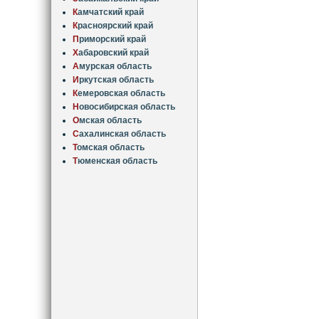
К
амчатский край
К
расноярский край
П
риморский край
Х
абаровский край
А
мурская область
И
ркутская область
К
емеровская область
Н
овосибирская область
О
мская область
С
ахалинская область
Т
омская область
Т
юменская область