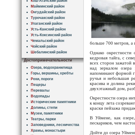
К
ош-Агачский район
М
айминский район
О
нгудайский район
Т
урочакский район
У
лаганский район
У
сть-Канский район
У
сть-Коксинский район
Ч
емальский район
больше 700 метров, а 
Ч
ойский район
Ш
ебалинский район
Однако окрестности 
кедровая тайга, с сев
Достопримечательности
всех сторон зажатой 
О
зера, водохранилища
над зеркалом озера
напоминают формой гиг
Г
оры, вершины, хребты
ручья и небольшая ре
Р
еки, пороги
красива и долина рек
П
ещеры
двухэтажный дом, раз
П
еревалы
В
одопады
Окрестности озера ин
И
сторические памятники
к концу лета созреваю
Д
олины, степи
краски пейзажа прида
М
узеи, памятники
В Уймене, как озере
Т
еатры, парки
пескариков, чем наст
З
аповедники, лесничества
Х
рамы, монастыри
Дойти до озера Уймен