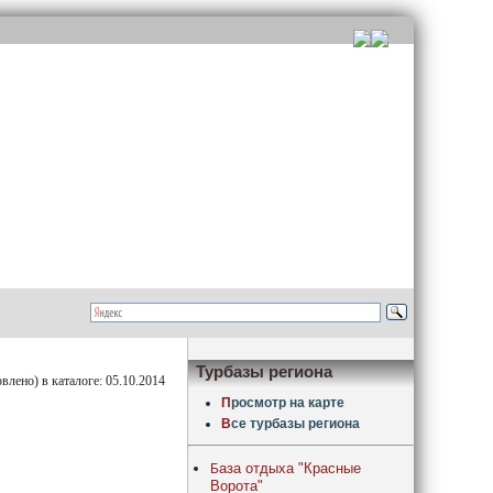
Турбазы региона
лено) в каталоге: 05.10.2014
П
росмотр на карте
В
се турбазы региона
аза отдыха "Красные
Б
Ворота"