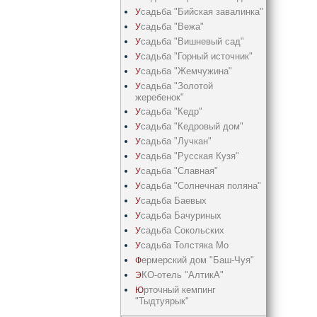
садьба "Бийская завалинка"
У
садьба "Вежа"
У
садьба "Вишневый сад"
У
садьба "Горный источник"
У
садьба "Жемчужина"
У
садьба "Золотой
У
жеребенок"
садьба "Кедр"
У
садьба "Кедрoвый дом"
У
садьба "Лучкан"
У
садьба "Русская Кузя"
У
садьба "Славная"
У
садьба "Солнечная поляна"
У
садьба Баевых
У
садьба Бачуриных
У
садьба Сокольских
У
садьба Толстяка Мо
У
ермерский дом "Баш-Чуя"
Ф
КО-отель "АлтикА"
Э
рточный кемпинг
Ю
"Тыдтуярык"