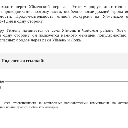
ходит через Уйменский перевал. Этот маршрут достаточно 
 проводниками, поэтому часто, особенно после дождей, тропа 
имости. Продолжительность конной экскурсии на Уйменское 
-4 дня в одну сторону.
ру Уймень начинается от села Уймень в Чойском районе. Хотя 
в одну сторону, он пользуется намного меньшей популярностью,
зопасных бродов через реки Уймень и Ложа.
Поделиться ссылкой:
ье
й
 несет ответственности за оставленные пользователями комментарии, но остав
ний причин удалить любой комментарий.