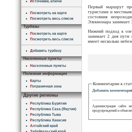
И
сточники, ключи
Первый маршрут про
туристами и местными
П
осмотреть на карте
состояния непроход
П
осмотреть весь список
Элекмонара занимает 3
Турбазы
Нижний подход к озе
П
осмотреть на карте
занимает 2 дня пути 
П
осмотреть весь список
имеет несколько небе
Д
обавить турбазу
Населенные пункты
Н
аселенные пункты
Полезная информация
К
арты
Комментарии к стат
П
ограничная зона
Добавить комментари
Другие регионы
Р
еспублика Бурятия
Администрация сайта не
Р
еспублика Саха (Якутия)
предупреждений и объясне
Р
еспублика Тыва
Р
еспублика Хакасия
А
лтайский край
З
абайкальский край