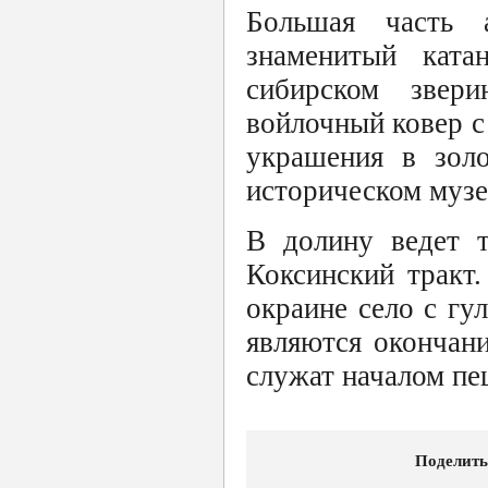
Большая часть 
знаменитый ката
сибирском звер
войлочный ковер с
украшения в золо
историческом музе
В долину ведет т
Коксинский тракт.
окраине село с гу
являются окончан
служат началом п
Поделить