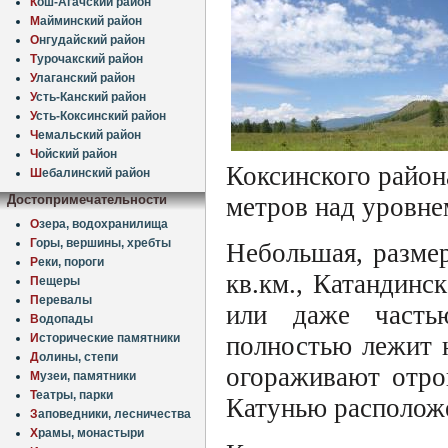
К
ош-Агачский район
М
айминский район
О
нгудайский район
Т
урочакский район
У
лаганский район
У
сть-Канский район
У
сть-Коксинский район
Ч
емальский район
Ч
ойский район
Коксинского район
Ш
ебалинский район
Достопримечательности
метров над уровне
О
зера, водохранилища
Г
оры, вершины, хребты
Небольшая, разме
Р
еки, пороги
кв.км., Катандинс
П
ещеры
П
еревалы
или даже час
В
одопады
И
сторические памятники
полностью лежит н
Д
олины, степи
огораживают отрог
М
узеи, памятники
Т
еатры, парки
Катунью расположе
З
аповедники, лесничества
Х
рамы, монастыри