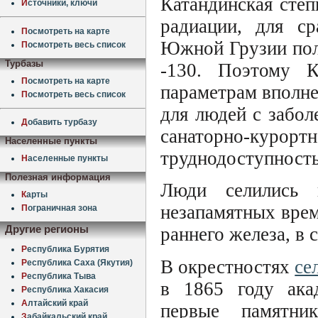
Катандинская степ
И
сточники, ключи
радиации, для ср
П
осмотреть на карте
Южной Грузии полу
П
осмотреть весь список
Турбазы
-130. Поэтому К
П
осмотреть на карте
параметрам вполне
П
осмотреть весь список
для людей с забол
Д
обавить турбазу
санаторно-куро
Населенные пункты
труднодоступность
Н
аселенные пункты
Полезная информация
Люди селились 
К
арты
незапамятных врем
П
ограничная зона
Другие регионы
раннего железа, в 
Р
еспублика Бурятия
В окрестностях
се
Р
еспублика Саха (Якутия)
Р
еспублика Тыва
в 1865 году ака
Р
еспублика Хакасия
А
лтайский край
первые памятн
З
абайкальский край