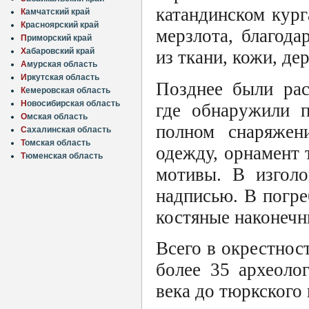
катандинском кур
К
амчатский край
К
расноярский край
мерзлота, благода
П
риморский край
Х
абаровский край
из ткани, кожи, дер
А
мурская область
И
ркутская область
Позднее были рас
К
емеровская область
Н
овосибирская область
где обнаружили п
О
мская область
полном снаряжен
С
ахалинская область
Т
омская область
одежду, орнамент 
Т
юменская область
мотивы. В изголо
надписью. В погре
костяные наконечн
Всего в окрестнос
более 35 археоло
века до тюркского