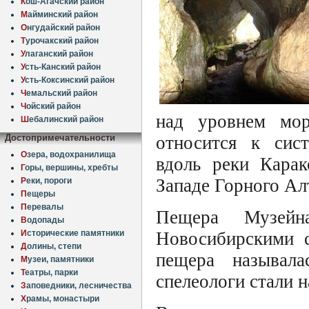
К
ош-Агачский район
М
айминский район
О
нгудайский район
Т
урочакский район
У
лаганский район
У
сть-Канский район
У
сть-Коксинский район
Ч
емальский район
Ч
ойский район
над уровнем мор
Ш
ебалинский район
Достопримечательности
относится к сис
О
зера, водохранилища
вдоль реки Карак
Г
оры, вершины, хребты
Западе Горного Ал
Р
еки, пороги
П
ещеры
П
еревалы
Пещера Музейна
В
одопады
И
сторические памятники
Новосибирскими с
Д
олины, степи
пещера называла
М
узеи, памятники
Т
еатры, парки
спелеологи стали 
З
аповедники, лесничества
Х
рамы, монастыри