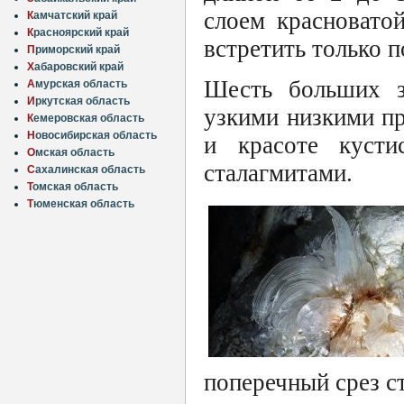
слоем красновато
К
амчатский край
К
расноярский край
встретить только п
П
риморский край
Х
абаровский край
Шесть больших з
А
мурская область
И
ркутская область
узкими низкими п
К
емеровская область
Н
овосибирская область
и красоте кусти
О
мская область
сталагмитами.
С
ахалинская область
Т
омская область
Т
юменская область
поперечный срез с