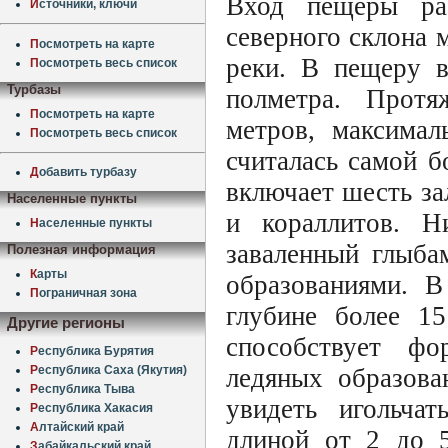
Вход пещеры рас
И
сточники, ключи
северного склона 
П
осмотреть на карте
реки. В пещеру в
П
осмотреть весь список
Турбазы
полметра. Протя
П
осмотреть на карте
метров, максимал
П
осмотреть весь список
считалась самой 
Д
обавить турбазу
включает шесть за
Населенные пункты
и кораллитов. Н
Н
аселенные пункты
заваленный глыба
Полезная информация
К
арты
образованиями. В
П
ограничная зона
глубине более 1
Другие регионы
способствует ф
Р
еспублика Бурятия
ледяных образова
Р
еспублика Саха (Якутия)
Р
еспублика Тыва
увидеть игольчат
Р
еспублика Хакасия
А
лтайский край
длиной от 2 до 
З
абайкальский край