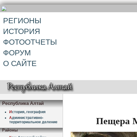
РЕГИОНЫ
ИСТОРИЯ
ФОТООТЧЕТЫ
ФОРУМ
О САЙТЕ
Республика Алтай
И
стория, география
Пещера М
А
дминистративно-
территориальное деление
Районы