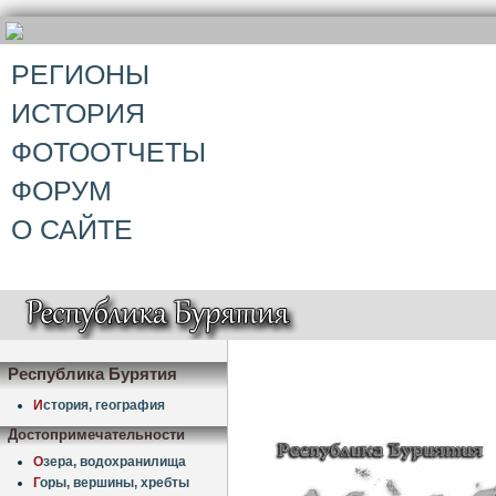
РЕГИОНЫ
ИСТОРИЯ
ФОТООТЧЕТЫ
ФОРУМ
О САЙТЕ
Республика Бурятия
И
стория, география
Достопримечательности
О
зера, водохранилища
Г
оры, вершины, хребты