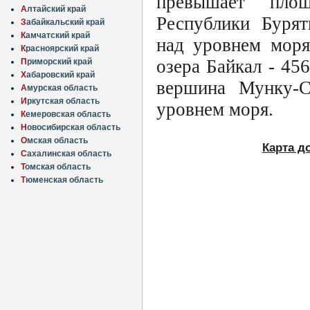
превышает площ
А
лтайский край
Республики Бурят
З
абайкальский край
К
амчатский край
над уровнем моря
К
расноярский край
озера Байкал - 45
П
риморский край
Х
абаровский край
вершина Мунку-
А
мурская область
И
ркутская область
уровнем моря.
К
емеровская область
Н
овосибирская область
О
мская область
Карта д
С
ахалинская область
Т
омская область
Т
юменская область