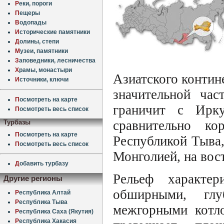
Р
еки, пороги
П
ещеры
В
одопады
И
сторические памятники
Д
олины, степи
М
узеи, памятники
З
аповедники, лесничества
Х
рамы, монастыри
Азиатского контине
И
сточники, ключи
значительной час
П
осмотреть на карте
граничит с Ирку
П
осмотреть весь список
сравнительно ко
Турбазы
П
осмотреть на карте
Республикой Тыва,
П
осмотреть весь список
Монголией, на вост
Д
обавить турбазу
Рельеф характе
Другие регионы
обширными, гл
Р
еспублика Алтай
Р
еспублика Тыва
межгорными котло
Р
еспублика Саха (Якутия)
Р
еспублика Хакасия