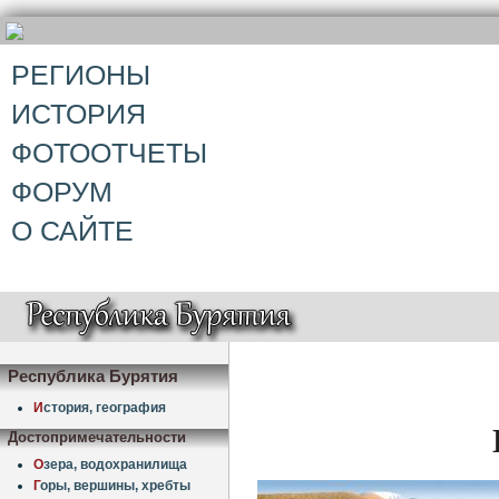
РЕГИОНЫ
ИСТОРИЯ
ФОТООТЧЕТЫ
ФОРУМ
О САЙТЕ
Республика Бурятия
И
стория, география
Достопримечательности
О
зера, водохранилища
Г
оры, вершины, хребты