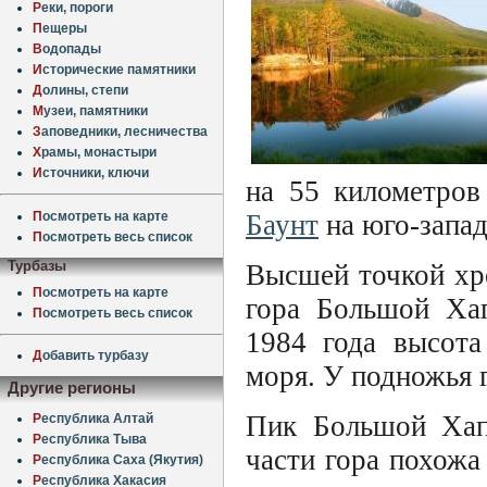
Р
еки, пороги
П
ещеры
В
одопады
И
сторические памятники
Д
олины, степи
М
узеи, памятники
З
аповедники, лесничества
Х
рамы, монастыри
И
сточники, ключи
на 55 километров
П
осмотреть на карте
Баунт
на юго-запад
П
осмотреть весь список
Турбазы
Высшей точкой хре
П
осмотреть на карте
гора Большой Хап
П
осмотреть весь список
1984 года высота
Д
обавить турбазу
моря. У подножья 
Другие регионы
Пик Большой Хап
Р
еспублика Алтай
Р
еспублика Тыва
части гора похожа
Р
еспублика Саха (Якутия)
Р
еспублика Хакасия