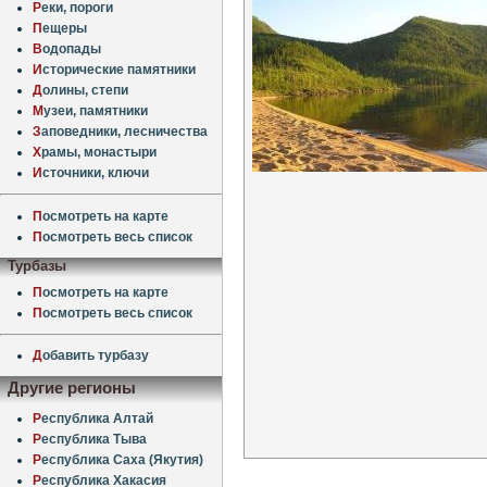
Р
еки, пороги
П
ещеры
В
одопады
И
сторические памятники
Д
олины, степи
М
узеи, памятники
З
аповедники, лесничества
Х
рамы, монастыри
И
сточники, ключи
П
осмотреть на карте
П
осмотреть весь список
Турбазы
П
осмотреть на карте
П
осмотреть весь список
Д
обавить турбазу
Другие регионы
Р
еспублика Алтай
Р
еспублика Тыва
Р
еспублика Саха (Якутия)
Р
еспублика Хакасия