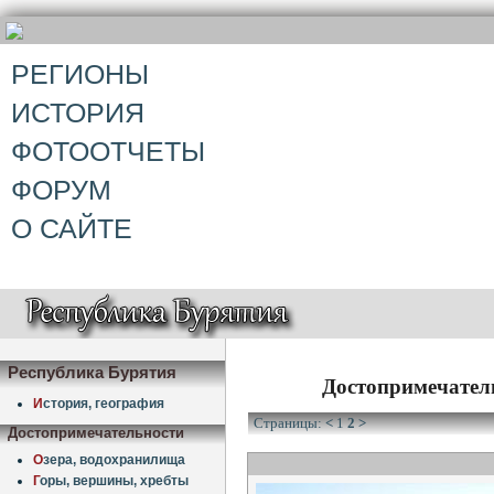
РЕГИОНЫ
ИСТОРИЯ
ФОТООТЧЕТЫ
ФОРУМ
О САЙТЕ
Республика Бурятия
Достопримечател
И
стория, география
Страницы:
<
1
2
>
Достопримечательности
О
зера, водохранилища
Г
оры, вершины, хребты