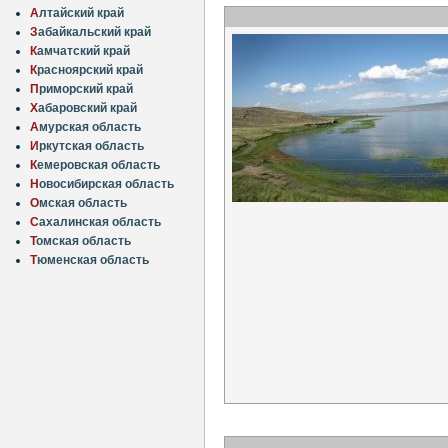
А
лтайский край
З
абайкальский край
К
амчатский край
К
расноярский край
П
риморский край
Х
абаровский край
А
мурская область
И
ркутская область
К
емеровская область
Н
овосибирская область
О
мская область
С
ахалинская область
Т
омская область
Т
юменская область