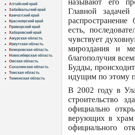
называют его пр
А
лтайский край
Главной задачей 
З
абайкальский край
К
амчатский край
распространение 
К
расноярский край
П
риморский край
есть, последоват
Х
абаровский край
чувствует духовну
А
мурская область
И
ркутская область
мироздания и ме
К
емеровская область
благополучия все
Н
овосибирская область
О
мская область
Будды, происходит
С
ахалинская область
Т
омская область
идущим по этому п
Т
юменская область
В 2002 году в Ул
строительство зд
официально откр
верующих в храм 
официального от