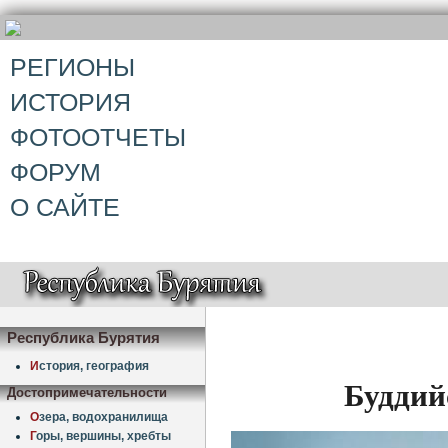
РЕГИОНЫ
ИСТОРИЯ
ФОТООТЧЕТЫ
ФОРУМ
О САЙТЕ
Республика Бурятия
И
стория, география
Буддий
Достопримечательности
О
зера, водохранилища
Г
оры, вершины, хребты