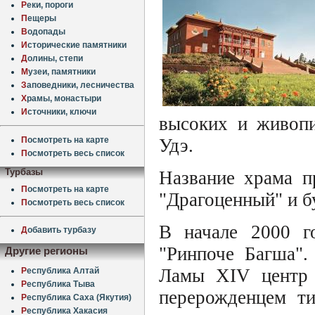
Р
еки, пороги
П
ещеры
В
одопады
И
сторические памятники
Д
олины, степи
М
узеи, памятники
З
аповедники, лесничества
Х
рамы, монастыри
И
сточники, ключи
высоких и живопи
П
осмотреть на карте
Удэ.
П
осмотреть весь список
Турбазы
Название храма п
П
осмотреть на карте
"Драгоценный" и б
П
осмотреть весь список
В начале 2000 г
Д
обавить турбазу
"Ринпоче Багша".
Другие регионы
Ламы XIV центр 
Р
еспублика Алтай
Р
еспублика Тыва
перерожденцем ти
Р
еспублика Саха (Якутия)
Р
еспублика Хакасия