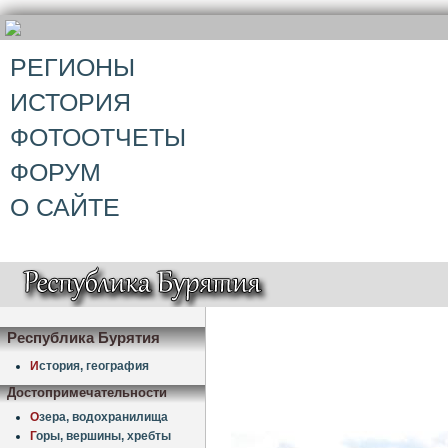
РЕГИОНЫ
ИСТОРИЯ
ФОТООТЧЕТЫ
ФОРУМ
О САЙТЕ
Республика Бурятия
И
стория, география
Достопримечательности
О
зера, водохранилища
Г
оры, вершины, хребты