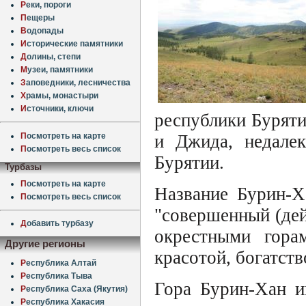
Р
еки, пороги
П
ещеры
В
одопады
И
сторические памятники
Д
олины, степи
М
узеи, памятники
З
аповедники, лесничества
Х
рамы, монастыри
И
сточники, ключи
республики Буряти
П
осмотреть на карте
и Джида, недалек
П
осмотреть весь список
Бурятии.
Турбазы
П
осмотреть на карте
Название Бурин-Х
П
осмотреть весь список
"совершенный (дей
Д
обавить турбазу
окрестными гора
Другие регионы
красотой, богатст
Р
еспублика Алтай
Р
еспублика Тыва
Гора Бурин-Хан и
Р
еспублика Саха (Якутия)
Р
еспублика Хакасия