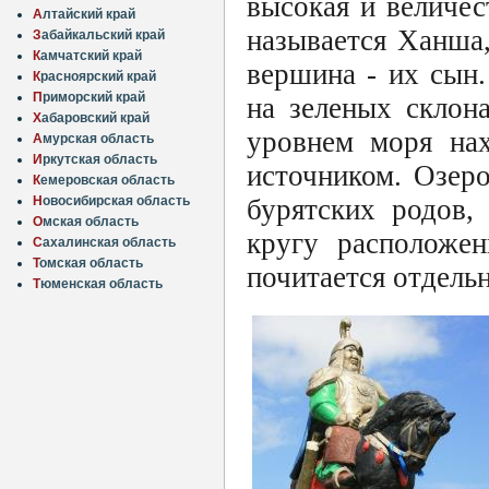
высокая и величес
А
лтайский край
называется Ханша
З
абайкальский край
К
амчатский край
вершина - их сын
К
расноярский край
П
риморский край
на зеленых склон
Х
абаровский край
уровнем моря нах
А
мурская область
И
ркутская область
источником. Озер
К
емеровская область
бурятских родов,
Н
овосибирская область
О
мская область
кругу расположе
С
ахалинская область
Т
омская область
почитается отдель
Т
юменская область