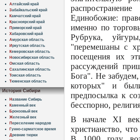
А
лтайский край
распространение
З
абайкальский край
Единобожие: прав
К
амчатский край
К
расноярский край
именно по торгов
П
риморский край
Х
абаровский край
Рубрука, уйгур
А
мурская область
"перемешаны с хр
И
ркутская область
К
емеровская область
посещения их эт
Н
овосибирская область
О
мская область
рассуждений приш
С
ахалинская область
Бога". Не забудем,
Т
омская область
Т
юменская область
которых" и были
История Сибири
предпосылка к соз
Н
азвание Сибирь
бесспорно, религи
К
аменный век
Б
ронзовый век
В начале XI века
Ж
елезный век
П
ереселение народов
христианство, чт
Г
унно-сарматское время
Д
ревние тюрки
В 1000 году воз