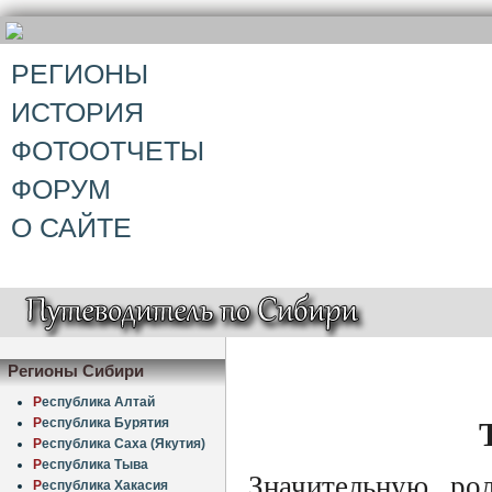
РЕГИОНЫ
ИСТОРИЯ
ФОТООТЧЕТЫ
ФОРУМ
О САЙТЕ
Регионы Сибири
Р
еспублика Алтай
Р
еспублика Бурятия
Р
еспублика Саха (Якутия)
Р
еспублика Тыва
Значительную рол
Р
еспублика Хакасия