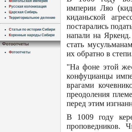
М
онгольская империя
империи Ляо (кид
Р
усская колонизация
Ц
арская Сибирь
киданьской агре
Т
ерриториальное деление
постарались подать
С
татьи по истории Сибири
напали на Яркенд.
К
оренные народы Сибири
стать мусульмана
Фотоотчеты
их обратно в степи
Ф
отоотчеты
"На фоне этой же
конфуцианцы импе
врагами кочевник
преодоления племе
перед этим изгнан
В 1009 году кер
проповедников. Ч