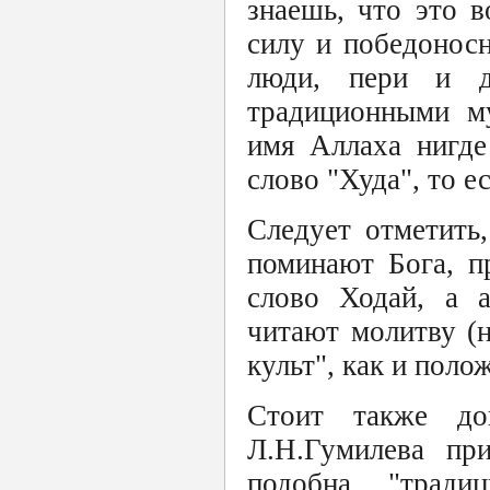
знаешь, что это 
силу и победоносн
люди, пери и д
традиционными м
имя Аллаха нигде
слово "Худа", то ес
Следует отметить
поминают Бога, п
слово Ходай, а а
читают молитву (н
культ", как и поло
Стоит также до
Л.Н.Гумилева пр
подобна "тради