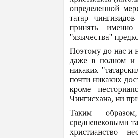
определенной мер
татар чингизидо
принять именно 
"язычества" предко
Поэтому до нас и н
даже в полном и 
никаких "татарски
почти никаких дос
кроме несториан
Чингисхана, ни при
Таким образом
средневековыми та
христианство не