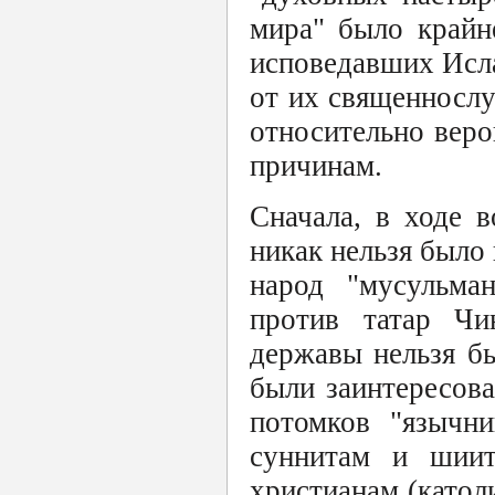
мира" было крайне
исповедавших Исла
от их священносл
относительно вер
причинам.
Сначала, в ходе 
никак нельзя было 
народ "мусульма
против татар Чи
державы нельзя б
были заинтересова
потомков "язычни
суннитам и шиит
христианам (катол