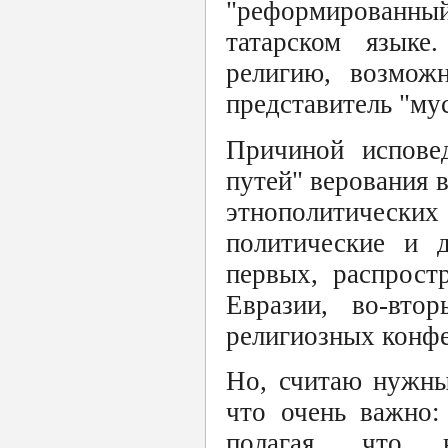
"реформированны
татарском язык
религию, возмож
представитель "му
Причиной исповед
путей" верования в
этнополитичес
политические и 
первых, распрост
Евразии, во-вто
религиозных конфе
Но, считаю нужны
что очень важно:
полагая, что