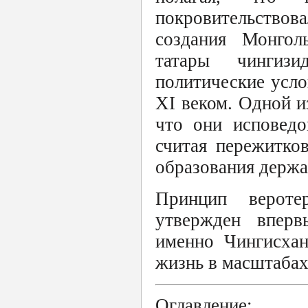
покровительство
создания Монгол
татары чингиз
политические усло
XI веком. Одной и
что они исповедо
считая пережитко
образования держа
Принцип вероте
утвержден вперв
именно Чингисхан
жизнь в масштабах
Оглавление: