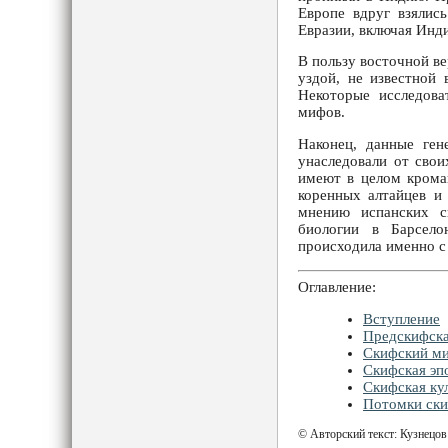
Европе вдруг взялис
Евразии, включая Инди
В пользу восточной ве
уздой, не известной 
Некоторые исследова
мифов.
Наконец, данные ген
унаследовали от свои
имеют в целом крома
коренных алтайцев и
мнению испанских с
биологии в Барсело
происходила именно с 
Оглавление:
Вступление
Предскифска
Скифский м
Скифская эп
Скифская ку
Потомки ск
© Авторский текст: Кузнецо