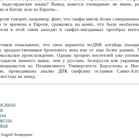
ь индо-иранские языки? Вывод кажется очевидным: не иначе, ра
ю и Китай, шло из Европы...
рсии говорит, например, факт, что скифы имели более совершенно
в те времена в Европе, сражались на конях, что было необычн
тели в этой связи находят в скифах-наездниках прообраз кента
етиков показывают, что свои варианты мтДНК алтайцы (пазыр
х предшественников бронзового века или от еще более ранних. 
ньольское происхождение. Однако процент носителей уже упомян
 хакасов намного выше, чем у русских, белорусов или украинце
пециалистов из Независимого Университета Барселоны и Инс
не, проводивших анализ ДПК скифских останков Саяно-Алт
востока на запад.
я эпоха
ир
оха
льтура
ифов
в Андрей Леонидович