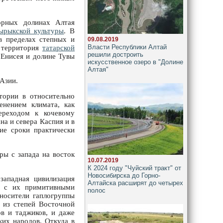
орных долинах Алтая
ырыкской культуры
. В
в пределах степных и
09.08.2019
Власти Республики Алтай
ь территория
татарской
решили достроить
 Енисея и долине Тувы
искусственное озеро в "Долине
Алтая"
Азии.
тории в относительно
енением климата, как
ереходом к кочевому
на и севера Каспия и в
ие сроки практически
ры с запада на восток
10.07.2019
К 2024 году "Чуйский тракт" от
Новосибирска до Горно-
западная цивилизация
Алтайска расширят до четырех
ры с их примитивными
полос
 носители гаплогруппы
, из степей Восточной
ов и таджиков, и даже
ких народов. Откуда в