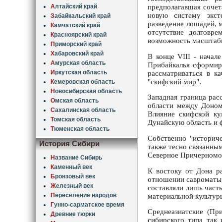
А
лтайский край
предполагавшая сочет
новую систему эксте
З
абайкальский край
разведение лошадей, 
К
амчатский край
отсутствие долговр
К
расноярский край
возможность масштаб
П
риморский край
Х
абаровский край
В конце VIII - начал
А
мурская область
Прибайкалья сформиро
И
ркутская область
рассматриваться в ка
"скифский мир".
К
емеровская область
Н
овосибирская область
Западная граница рас
О
мская область
области между Доном
С
ахалинская область
Влияние скифской кул
Т
омская область
Дунайскую область и ф
Т
юменская область
Собственно "историч
История Сибири
также тесно связанным
Северное Причерномор
Н
азвание Сибирь
К
аменный век
К востоку от Дона ра
Б
ронзовый век
отношении савроматы,
Ж
елезный век
составляли лишь част
П
ереселение народов
материальной культур
Г
унно-сарматское время
Среднеазиатские (При
Д
ревние тюрки
сибирского типа так