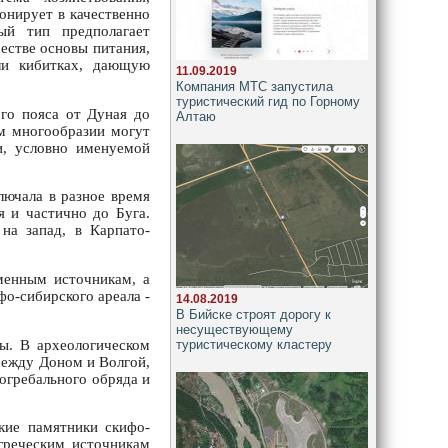
онирует в качественно
ный тип предполагает
естве основы питания,
ли кибитках, дающую
11.09.2019
Компания МТС запустила
туристический гид по Горному
ого пояса от Дуная до
Алтаю
ем многообразии могут
ти, условно именуемой
лючала в разное время
 и частично до Буга.
 на запад, в Карпато-
менным источникам, а
фо-сибирского ареала -
14.08.2019
В Бийске строят дорогу к
несуществующему
ры. В археологическом
туристическому кластеру
между Доном и Волгой,
огребального обряда и
ские памятники скифо-
греческим источникам