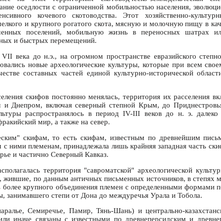
ание оседлости с ограниченной мобильностью населения, эволюци
нсивного кочевого скотоводства. Этот хозяйственно-культур
мелкого и крупного рогатого скота, мясную и молочную пищу в кач
еменных поселений, мобильную жизнь в переносных шатрах и
ных и быстрых перемещений.
е VII века до н.э., на огромном пространстве евразийского степн
вались новые археологические культуры, которые при всем сво
честве составных частей единой культурно-исторической облас
селения скифов постоянно менялась, территория их расселения вк
 и Днепром, включая северный степной Крым, до Приднестровья
ьтуры распространялось в период IV-III веков до н. э. далеко
ракийский мир, а также на север.
еским" скифам, то есть скифам, известным по древнейшим пись
 с ними племенам, принадлежала лишь крайняя западная часть ски
ье и частично Северный Кавказ.
сполагалась территория "савроматской" археологической культу
 жившие, по данным античных письменных источников, в степях 
ь более крупного объединения племен с определенными формами п
ы, занимавшего степи от Дона до междуречья Урала и Тобола.
аралье, Семиречье, Памир, Тянь-Шань) и центрально-казахстан
 или иначе связаны с известными по древнеперсидским и древне