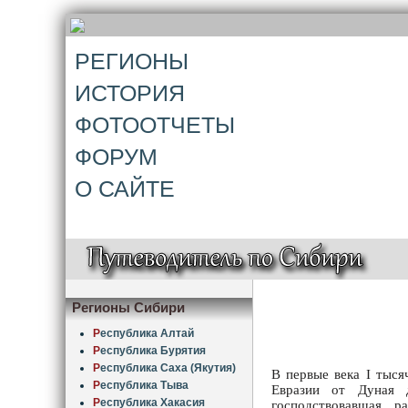
РЕГИОНЫ
ИСТОРИЯ
ФОТООТЧЕТЫ
ФОРУМ
О САЙТЕ
Регионы Сибири
Р
еспублика Алтай
Р
еспублика Бурятия
Р
еспублика Саха (Якутия)
В первые века I тыся
Р
еспублика Тыва
Евразии от Дуная д
Р
еспублика Хакасия
господствовавшая ра