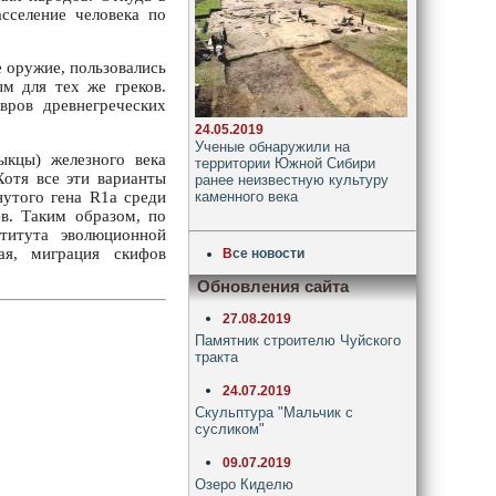
сселение человека по
е оружие, пользовались
ым для тех же греков.
вров древнегреческих
24.05.2019
Ученые обнаружили на
ыкцы) железного века
территории Южной Сибири
Хотя все эти варианты
ранее неизвестную культуру
каменного века
утого гена R1a среди
в. Таким образом, по
титута эволюционной
ая, миграция скифов
В
се новости
Обновления сайта
27.08.2019
Памятник строителю Чуйского
тракта
24.07.2019
Скульптура "Мальчик с
сусликом"
09.07.2019
Озеро Киделю