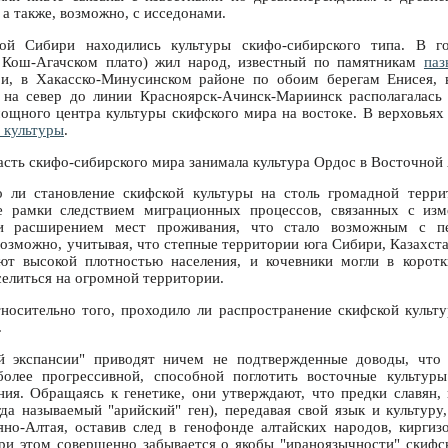
 а также, возможно, с исседонами.
й Сибири находились культуры скифо-сибирского типа. В г
 Кош-Агачском плато) жил народ, известный по памятникам
паз
, в Хакасско-Минусинском районе по обоим берегам Енисея, 
 на север до линии Красноярск-Ачинск-Мариинск располагалас
ощного центра культуры скифского мира на востоке. В верховьях
 культуры
.
асть скифо-сибирского мира занимала культура Ордос в Восточной 
о ли становление скифской культуры на столь громадной терри
 рамки следствием миграционных процессов, связанных с изм
 и расширением мест проживания, что стало возможным с п
озможно, учитывая, что степные территории юга Сибири, Казахста
ют высокой плотностью населения, и кочевники могли в коротк
селиться на огромной территории.
осительно того, проходило ли распространение скифской культу
.
й экспансии" приводят ничем не подтвержденные доводы, что 
 более прогрессивной, способной поглотить восточные культу
ия. Обращаясь к генетике, они утверждают, что предки славян,
гда называемый "арийский" ген), передавая свой язык и культуру
о-Алтая, оставив след в генофонде алтайских народов, киргиз
и этом совершенно забывается о якобы "ираноязычности" скифс