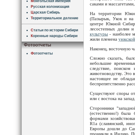
М
онгольская империя
саками и массагетами,
Р
усская колонизация
Ц
арская Сибирь
На территории Южно
Т
ерриториальное деление
(Пазырык, Укок и на
центре Южной Сибири
лесостепных долин и
С
татьи по истории Сибири
культуры
- наиболее м
К
оренные народы Сибири
жили племена
уюкской
Фотоотчеты
Наконец, восточную ч
Ф
отоотчеты
Сложно сказать, был
небольшие временные
следствие, поиском
животноводству. Это в
настоящее не облада
беспрепятственно рас
Существуют споры отн
или с востока на запад
Сторонники "западно
(естественно!) была
формами хозяйствован
R1a (славянский, ино
Европы дошли до Саян
проникли в Индию. Пр