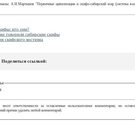
ериалы: А.И.Мартынов "Первичные цивилизации и скифо-сибирский мир (система вза
кифы: кто они?
ыке говорили сибирские скифы
ия скифского костюма
Поделиться ссылкой:
ье
й
 несет ответственности за оставленные пользователями комментарии, но остав
ний причин удалить любой комментарий.