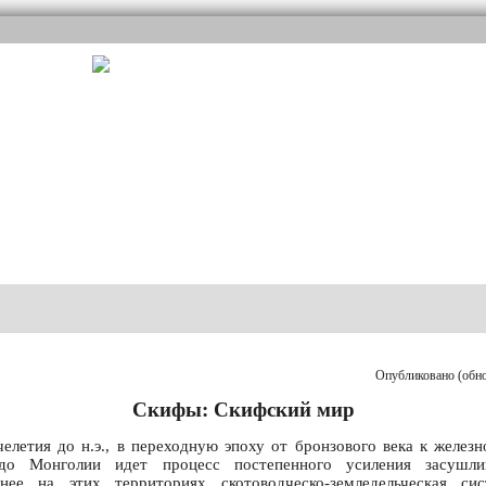
Опубликовано (обнов
Скифы: Скифский мир
челетия до н.э., в переходную эпоху от бронзового века к железн
о Монголии идет процесс постепенного усиления засушлив
нее на этих территориях скотоводческо-земледельческая сис