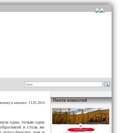
Лента новостей
лено) в каталоге: 13.02.2014
нула одна, только одна
еобратимой и столь же
е хотел бросить дом и