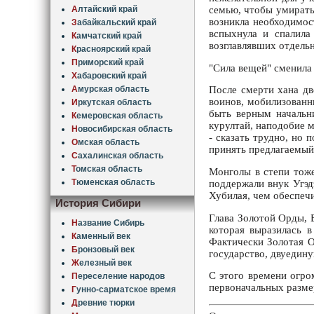
А
лтайский край
семью, чтобы умирать 
возникла необходимост
З
абайкальский край
вспыхнула и спалила
К
амчатский край
возглавлявших отдельн
К
расноярский край
П
риморский край
"Сила вещей" сменила 
Х
абаровский край
А
мурская область
После смерти хана дв
воинов, мобилизованн
И
ркутская область
быть верным начальн
К
емеровская область
курултай, наподобие м
Н
овосибирская область
- сказать трудно, но
О
мская область
принять предлагаемый
С
ахалинская область
Т
омская область
Монголы в степи тоже
Т
юменская область
поддержали внук Угэд
Хубилая, чем обеспечи
История Сибири
Глава Золотой Орды, 
Н
азвание Сибирь
которая выразилась в
К
аменный век
Фактически Золотая О
Б
ронзовый век
государство, двуедин
Ж
елезный век
С этого времени огро
П
ереселение народов
первоначальных разме
Г
унно-сарматское время
Д
ревние тюрки