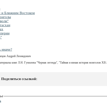
л
 и Ближним Востоком
онголы
воли"
гасхан
ах
мперии
а"
ь иначе?
нецов Андрей Леонидович
атериалы книг Л.Н. Гумилева "Черная легенда", "Тайная и явная история монголов ХII-Х
Поделиться ссылкой:
ье
й