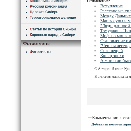
Оглавление:
М
онгольская империя
Вступление
Р
усская колонизация
Расстановка си
Ц
арская Сибирь
Между Дальним
Т
ерриториальное деление
Маньчжуры и м
"Люди длинной 
С
татьи по истории Сибири
Тэмуджин - Чин
К
оренные народы Сибири
Мифы о монгол
Становление и
Фотоотчеты
"Черная легенд
Сила вещей
Ф
отоотчеты
Конец эпохи
А могло ли быт
© Авторский текст: Куз
В статье использованы м
Комментарии к стат
Добавить комментари