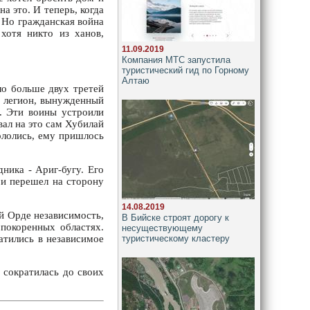
а это. И теперь, когда
. Но гражданская война
хотя никто из ханов,
11.09.2019
Компания МТС запустила
туристический гид по Горному
Алтаю
ло больше двух третей
й легион, вынужденный
. Эти воины устроили
вал на это сам Хубилай
ололись, ему пришлось
ника - Ариг-бугу. Его
 и перешел на сторону
14.08.2019
й Орде независимость,
В Бийске строят дорогу к
 покоренных областях.
несуществующему
атились в независимое
туристическому кластеру
 сократилась до своих