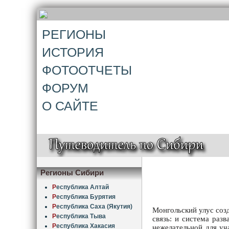
РЕГИОНЫ
ИСТОРИЯ
ФОТООТЧЕТЫ
ФОРУМ
О САЙТЕ
Регионы Сибири
Р
еспублика Алтай
Р
еспублика Бурятия
Р
еспублика Саха (Якутия)
Монгольский улус созд
Р
еспублика Тыва
связь: и система раз
Р
еспублика Хакасия
нежелательной для уч