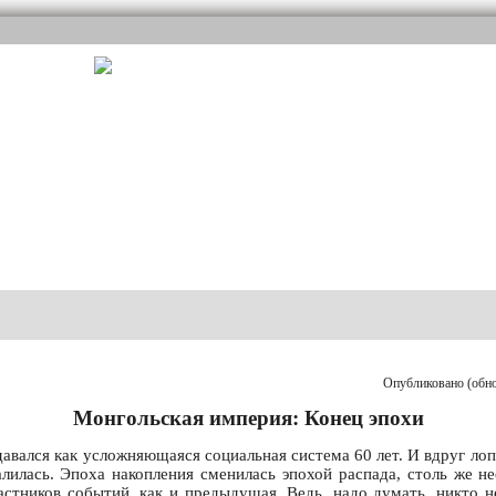
Опубликовано (обнов
Монгольская империя: Конец эпохи
авался как усложняющаяся социальная система 60 лет. И вдруг лоп
валилась. Эпоха накопления сменилась эпохой распада, столь же н
астников событий, как и предыдущая. Ведь, надо думать, никто н