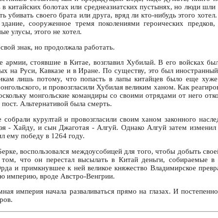
в китайских болотах или среднеазиатских пустынях, но люди шли н
ь убивать своего брата или друга, вряд ли кто-нибудь этого хотел
 здание, сооруженное тремя поколениями героических предков, 
ые улусы, этого не хотел.
свой знак, но продолжала работать.
е армии, стоявшие в Китае, возглавил Хубилай. В его войсках бы
ых на Руси, Кавказе и в Иране. По существу, это был иностранны
икам лишь потому, что попасть в лапы китайцев было еще хуже
онгольского, и провозгласили Хубилая великим ханом. Как реагиро
 поскольку монгольские командиры со своими отрядами от него отк
 пост. Альтернативой была смерть.
 собрали курултай и провозгласили своим ханом законного наслед
эя - Хайду, и сын Джаготая - Алгуй. Однако Алгуй затем изменил
л ему победу в 1264 году.
Берке, воспользовался междоусобицей для того, чтобы добыть свое
 том, что он перестал высылать в Китай деньги, собираемые в
рда и примкнувшее к ней великое княжество Владимирское превр
ую империю, вроде Австро-Венгрии.
мная империя начала разваливаться прямо на глазах. И постепенно
ров.