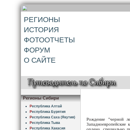
РЕГИОНЫ
ИСТОРИЯ
ФОТООТЧЕТЫ
ФОРУМ
О САЙТЕ
Регионы Сибири
Р
еспублика Алтай
Р
еспублика Бурятия
Р
еспублика Саха (Якутия)
Рождение "черной ле
Р
еспублика Тыва
Западноевропейские к
Р
еспублика Хакасия
ордена, специально п