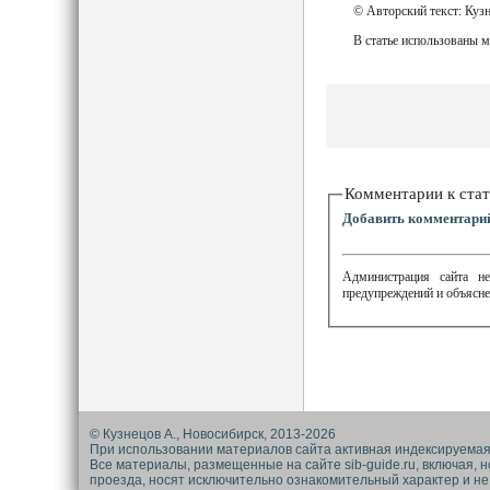
© Авторский текст: Куз
В статье использованы м
Комментарии к стат
Добавить комментари
Администрация сайта не
предупреждений и объясне
© Кузнецов А., Новосибирск, 2013-2026
При использовании материалов сайта активная индексируемая
Все материалы, размещенные на сайте sib-guide.ru, включая, 
проезда, носят исключительно ознакомительный характер и не