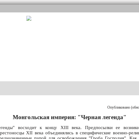
Опубликовано (обнов
Монгольская империя: "Черная легенда"
генды" восходит к концу XIII века. Предпосылки ее возник
рестоносцы XII века объединялись в специфические военно-рели
редназначенные папой для освобождения "Гроба Господня". Как