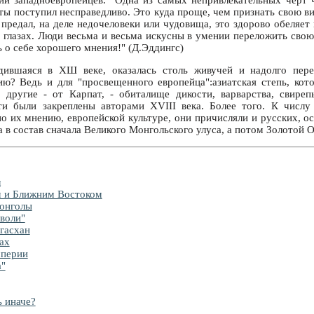
и западноевропейцев. "Одна из самых непривлекательных черт ч
 ты поступил несправедливо. Это куда проще, чем признать свою ви
предал, на деле недочеловеки или чудовища, это здорово обеляет
х глазах. Люди весьма и весьма искусны в умении переложить свою
ь о себе хорошего мнения!" (Д.Эддингс)
дившаяся в ХШ веке, оказалась столь живучей и надолго пер
ю? Ведь и для "просвещенного европейца":азиатская степь, ко
 другие - от Карпат, - обиталище дикости, варварства, свире
эти были закреплены авторами XVIII века. Более того. К числу
о их мнению, европейской культуре, они причисляли и русских, о
а в состав сначала Великого Монгольского улуса, а потом Золотой 
л
 и Ближним Востоком
онголы
воли"
гасхан
ах
мперии
а"
ь иначе?