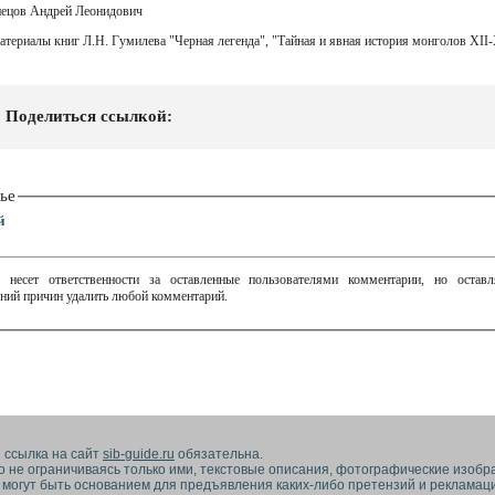
нецов Андрей Леонидович
атериалы книг Л.Н. Гумилева "Черная легенда", "Тайная и явная история монголов ХII-Х
Поделиться ссылкой:
ье
й
 несет ответственности за оставленные пользователями комментарии, но остав
ний причин удалить любой комментарий.
 ссылка на сайт
sib-guide.ru
обязательна.
но не ограничиваясь только ими, текстовые описания, фотографические изобр
 могут быть основанием для предъявления каких-либо претензий и рекламац