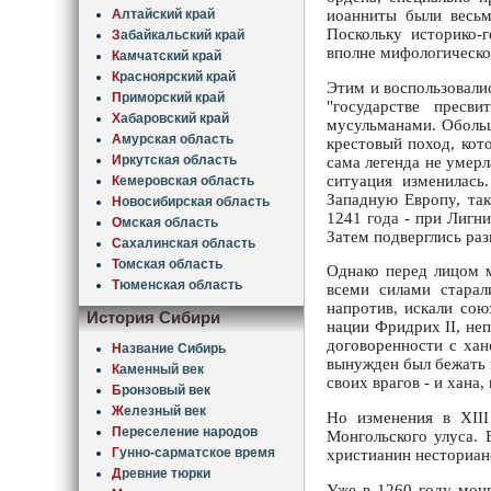
А
лтайский край
иоанниты были весьм
Поскольку историко-г
З
абайкальский край
вполне мифологическом
К
амчатский край
К
расноярский край
Этим и воспользовали
П
риморский край
"государстве пресв
Х
абаровский край
мусульманами. Обольщ
А
мурская область
крестовый поход, кот
И
ркутская область
сама легенда не умерл
ситуация изменилась
К
емеровская область
Западную Европу, так
Н
овосибирская область
1241 года - при Лигн
О
мская область
Затем подверглись раз
С
ахалинская область
Т
омская область
Однако перед лицом м
Т
юменская область
всеми силами старал
напротив, искали сою
История Сибири
нации Фридрих II, не
договоренности с хан
Н
азвание Сибирь
вынужден был бежать и
К
аменный век
своих врагов - и хана,
Б
ронзовый век
Ж
елезный век
Но изменения в XIII
П
ереселение народов
Монгольского улуса. 
Г
унно-сарматское время
христианин несторианс
Д
ревние тюрки
Уже в 1260 году монг