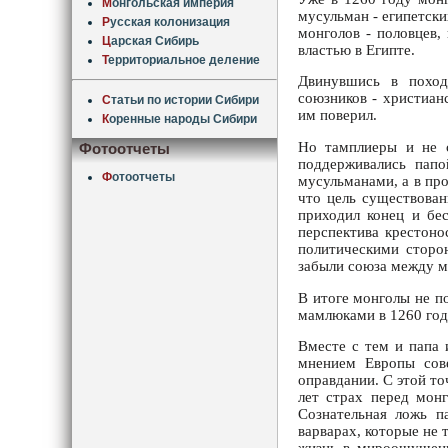
М
онгольская империя
мусульман - египетски
Р
усская колонизация
монголов - половцев,
Ц
арская Сибирь
властью в Египте.
Т
ерриториальное деление
Двинувшись в поход
союзников - христиан
С
татьи по истории Сибири
им поверил.
К
оренные народы Сибири
Но тамплиеры и не с
Фотоотчеты
поддерживались папо
Ф
отоотчеты
мусульманами, а в пр
что цель существова
приходил конец и бе
перспектива крестоно
политическими сторо
забыли союза между м
В итоге монголы не п
мамлюками в 1260 год
Вместе с тем и папа
мнением Европы сове
оправдании. С этой то
лет страх перед мон
Сознательная ложь п
варварах, которые не