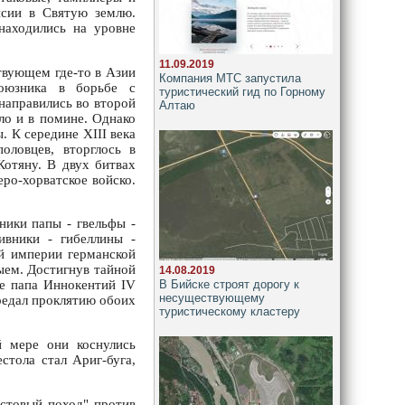
нсии в Святую землю.
 находились на уровне
11.09.2019
твующем где-то в Азии
Компания МТС запустила
союзника в борьбе с
туристический гид по Горному
направились во второй
Алтаю
ло и в помине. Однако
. К середине XIII века
оловцев, вторглось в
Котяну. В двух битвах
ро-хорватское войско.
ники папы - гвельфы -
ивники - гибеллины -
ой империи германской
ыем. Достигнув тайной
14.08.2019
В Бийске строят дорогу к
ге папа Иннокентий IV
несуществующему
предал проклятию обоих
туристическому кластеру
й мере они коснулись
стола стал Ариг-буга,
естовый поход" против