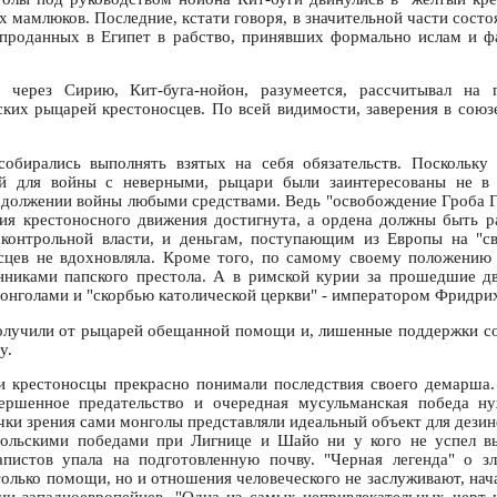
х мамлюков. Последние, кстати говоря, в значительной части состо
 проданных в Египет в рабство, принявших формально ислам и 
 через Сирию, Кит-буга-нойон, разумеется, рассчитывал на 
ских рыцарей крестоносцев. По всей видимости, заверения в союз
обирались выполнять взятых на себя обязательств. Поскольку 
й для войны с неверными, рыцари были заинтересованы не в
одолжении войны любыми средствами. Ведь "освобождение Гроба Г
ния крестоносного движения достигнута, а ордена должны быть 
сконтрольной власти, и деньгам, поступающим из Европы на "св
сцев не вдохновляла. Кроме того, по самому своему положению
нниками папского престола. А в римской курии за прошедшие дв
онголами и "скорбью католической церкви" - императором Фридрих
олучили от рыцарей обещанной помощи и, лишенные поддержки с
у.
 и крестоносцы прекрасно понимали последствия своего демарша
ршенное предательство и очередная мусульманская победа н
чки зрения сами монголы представляли идеальный объект для дези
гольскими победами при Лигнице и Шайо ни у кого не успел вы
апистов упала на подготовленную почву. "Черная легенда" о з
 только помощи, но и отношения человеческого не заслуживают, на