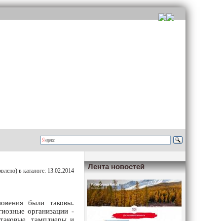
Лента новостей
лено) в каталоге: 13.02.2014
новения были таковы.
гиозные организации -
 таковые, тамплиеры и