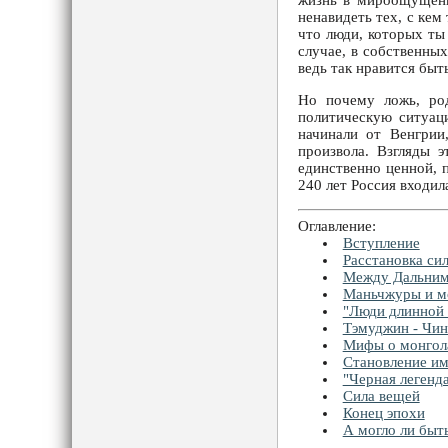
жизнь в мироощущени
ненавидеть тех, с кем
что люди, которых ты 
случае, в собственны
ведь так нравится быт
Но почему ложь, ро
политическую ситуаци
начинали от Венгрии,
произвола. Взгляды 
единственно ценной, п
240 лет Россия входил
Оглавление:
Вступление
Расстановка си
Между Дальним
Маньчжуры и м
"Люди длинной 
Тэмуджин - Чин
Мифы о монгол
Становление и
"Черная легенд
Сила вещей
Конец эпохи
А могло ли быт