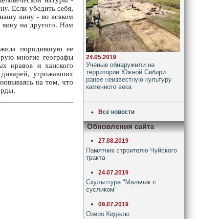
еловеческой натуры -
ну. Если убедить себя,
 нашу вину - во всяком
 вину на другого. Нам
ежила породившую ее
торую многие географы
24.05.2019
Ученые обнаружили на
пых нравов и ханского
территории Южной Сибири
 дикарей, угрожавших
ранее неизвестную культуру
сновываясь на том, что
каменного века
Орды.
В
се новости
Обновления сайта
27.08.2019
Памятник строителю Чуйского
тракта
24.07.2019
Скульптура "Мальчик с
сусликом"
09.07.2019
Озеро Киделю