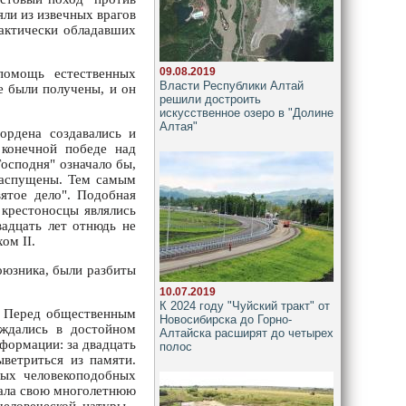
яли из извечных врагов
фактически обладавших
09.08.2019
помощь естественных
Власти Республики Алтай
е были получены, и он
решили достроить
искусственное озеро в "Долине
Алтая"
ордена создавались и
 конечной победе над
осподня" означало бы,
распущены. Тем самым
ятое дело". Подобная
 крестоносцы являлись
адцать лет отнюдь не
ом II.
оюзника, были разбиты
10.07.2019
К 2024 году "Чуйский тракт" от
. Перед общественным
Новосибирска до Горно-
уждались в достойном
Алтайска расширят до четырех
нформации: за двадцать
полос
ветриться из памяти.
лых человекоподобных
чала свою многолетнюю