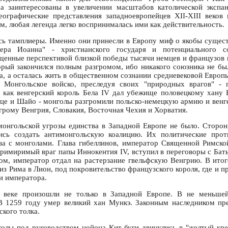
а заинтересованы в увеличении масштабов католической экспа
еографические представления западноевропейцев XII-XIII веков
, любая легенда легко воспринималась ими как действительность.
сь тамплиеры. Именно они принесли в Европу миф о якобы сущес
итера Иоанна" - христианского государя и потенциального 
енные перспективой близкой победы тысячи немцев и французов 
орый закончился полным разгромом, ибо никакого союзника не бы
а, а осталась жить в общественном сознании средневековой Европы
. Монгольское войско, преследуя своих "природных врагов" - п
 как венгерский король Бела IV дал убежище половецкому хану 
ице и Шайо - монголы разгромили польско-немецкую армию и венге
грому Венгрия, Словакия, Восточная Чехия и Хорватия.
онгольской угрозы единства в Западной Европе не было. Сторон
ись создать антимонгольскую коалицию. Их политические прот
за с монголами. Глава гибеллинов, император Священной Римск
примиримый враг папы Иннокентия IV, вступил в переговоры с Бат
ом, император отдал на растерзание гвельфскую Венгрию. В ито
з Рима в Лион, под покровительство французского короля, где и 
 и императора.
 веке произошли не только в Западной Европе. В не меньше
В 1259 году умер великий хан Мункэ. Законным наследником пре
кого толка.
олы под руководством нойона Кит-буги двинулись в "желтый кр