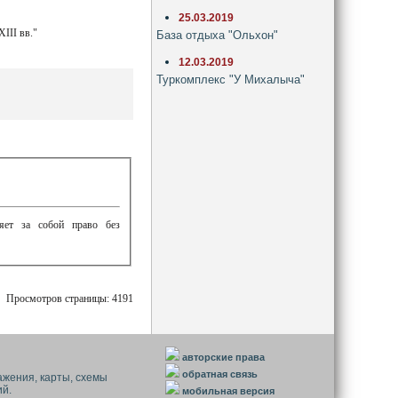
25.03.2019
III вв."
База отдыха "Ольхон"
12.03.2019
Туркомплекс "У Михалыча"
ляет за собой право без
Просмотров страницы: 4191
авторские права
обратная связь
ажения, карты, схемы
ий.
мобильная версия