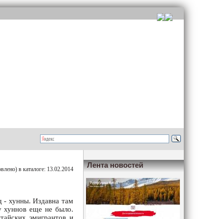
Лента новостей
лено) в каталоге: 13.02.2014
д - хунны. Издавна там
у хуннов еще не было.
итайских эмигрантов и