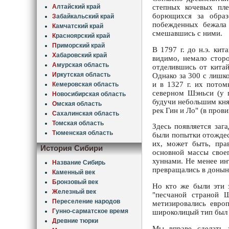
А
лтайский край
степных кочевых пле
борющихся за образ
З
абайкальский край
побежденных бежала 
К
амчатский край
смешавшись с ними.
К
расноярский край
П
риморский край
В 1797 г. до н.э. ки
Х
абаровский край
видимо, немало сторо
А
мурская область
отделившись от китай
И
ркутская область
Однако за 300 с лишк
и в 1327 г. их потом
К
емеровская область
северном Шэньси (у 
Н
овосибирская область
будучи небольшим княж
О
мская область
рек Гин и Ло" (в прови
С
ахалинская область
Т
омская область
Здесь появляется заг
Т
юменская область
были попытки отождес
их, может быть, пра
История Сибири
основной массы свое
хуннами. Не менее инт
Н
азвание Сибирь
превращались в донын
К
аменный век
Б
ронзовый век
Но кто же были эти 
Ж
елезный век
"песчаной страной 
П
ереселение народов
метизировались евро
Г
унно-сарматское время
широколицый тип был р
Д
ревние тюрки
Мы вправе сделать 