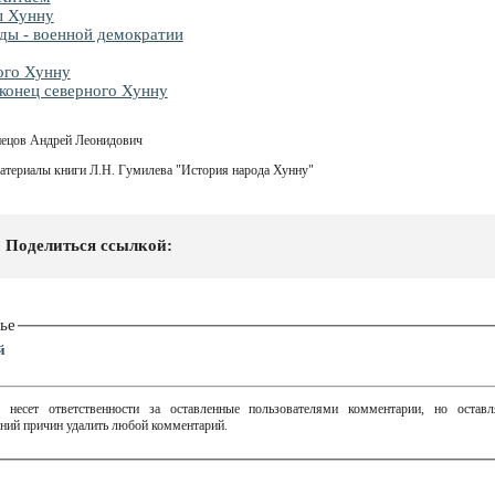
ы Хунну
ды - военной демократии
ого Хунну
конец северного Хунну
нецов Андрей Леонидович
материалы книги Л.Н. Гумилева "История народа Хунну"
Поделиться ссылкой:
ье
й
 несет ответственности за оставленные пользователями комментарии, но остав
ний причин удалить любой комментарий.