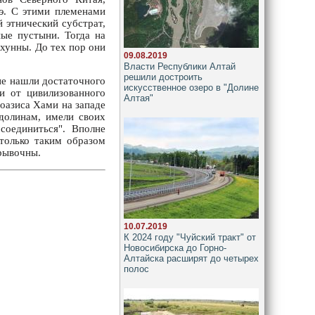
.э. С этими племенами
 этнический субстрат,
ые пустыни. Тогда на
 хунны. До тех пор они
09.08.2019
Власти Республики Алтай
решили достроить
 не нашли достаточного
искусственное озеро в "Долине
и от цивилизованного
Алтая"
оазиса Хами на западе
долинам, имели своих
соединиться". Вполне
 только таким образом
трывочны.
10.07.2019
К 2024 году "Чуйский тракт" от
Новосибирска до Горно-
Алтайска расширят до четырех
полос