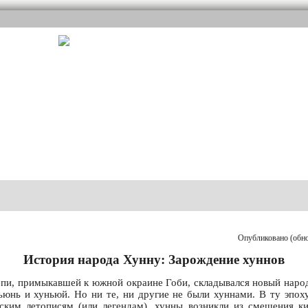
Опубликовано (обнов
История народа Хунну: Зарождение хуннов
степи, примыкавшей к южной окраине Гоби, складывался новый наро
ьюнь и хуньюй. Но ни те, ни другие не были хуннами. В ту эпох
ским летописям (или легендам), хунны возникли из смешения к