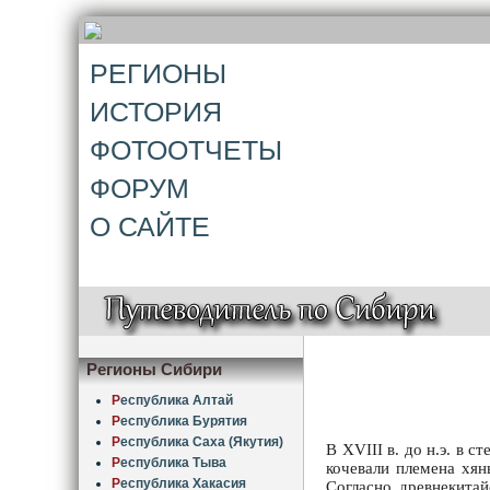
РЕГИОНЫ
ИСТОРИЯ
ФОТООТЧЕТЫ
ФОРУМ
О САЙТЕ
Регионы Сибири
Р
еспублика Алтай
Р
еспублика Бурятия
Р
еспублика Саха (Якутия)
В XVIII в. до н.э. в 
Р
еспублика Тыва
кочевали племена хян
Р
еспублика Хакасия
Согласно древнекитай