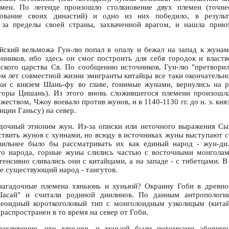
мен. По легенде произошло столкновение двух племен (точн
ование своих династий) и одно из них победило, в результ
за пределы своей страны, захваченной врагом, и нашла прию
тайский вельможа Гун-лю попал в опалу и бежал на запад к жунам
нников, ибо здесь он смог построить для себя городок и властв
ского царства Ся. По сообщению источников, Гун-лю "претворил
ом лет совместной жизни эмигранты китайцы все таки окончательно
ки с князем Шань-фу во главе, гонимые жунами, вернулись на 
горы Цишань). Из этого вновь сложившегося племени произошл
еством, Чжоу воевало против жунов, и в 1140-1130 гг. до н. э. кня
нции Ганьсу) на север.
адочный этноним жун. Из-за описки или неточного выражения Сыма
твить жунов с хуннами, но всюду в источниках жуны выступают со
вильнее было бы рассматривать их как единый народ - жун-ди
го народа, горные жуны слились частью с восточными монголами
енсивно сливались они с китайцами, а на западе - с тибетцами. 
е существующий народ - тангутов.
загадочные племена хяньюнь и хуньюй? Окраину Гоби в древно
Шасай" и считали родиной динлинов. По данным антропологии
пеоидный короткоголовый тип с монголоидным узколицым (кита
аспространен в то время на север от Гоби.
заключение, что хяньюнь и хуньюй были потомками абориген