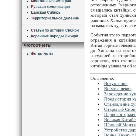
М
онгольская империя
оттесненных "черного
Р
усская колонизация
смешались китайцы, с
Ц
арская Сибирь
который стал хуннск
Т
ерриториальное деление
равнинах Халхи произо
назывались ху, т. е. с
С
татьи по истории Сибири
События этого первого
К
оренные народы Сибири
отражения в китайск
Фотоотчеты
Китая горные племена
до Хингана на восто
Ф
отоотчеты
государей и старейш
вероятно, что степня
китайцы узнавали об 
Оглавление:
Вступление
Во мгле веков
Зарождение ху
Предыстория х
Становление х
Открытие Сиби
Первое вторжен
Великая Китайс
Шаньюй Модэ и
Устройство де
Война Хунну с