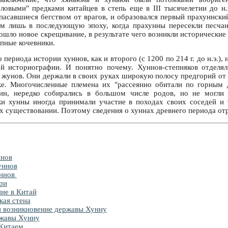
ловыми" предками китайцев в степь еще в III тысячелетии до н
пасавшиеся бегством от врагов, и образовался первый прахуннский
им лишь в последующую эпоху, когда прахунны пересекли песчан
шло новое скрещивание, в результате чего возникли исторические
тепные кочевники.
 периода истории хуннов, как и второго (с 1200 по 214 г. до н.э.),
ой историографии. И понятно почему. Хуннов-степняков отделял
 жунов. Они держали в своих руках широкую полосу предгорий от 
ке. Многочисленные племена их "рассеянно обитали по горным 
ин, нередко собирались в большом числе родов, но не могли 
ки хунны иногда принимали участие в походах своих соседей и
их существовании. Поэтому сведения о хуннах древнего периода о
ннов
уннов
уннов
ри
ие в Китай
кая стена
 возникновение державы Хунну
ржавы Хунну
 Китаем