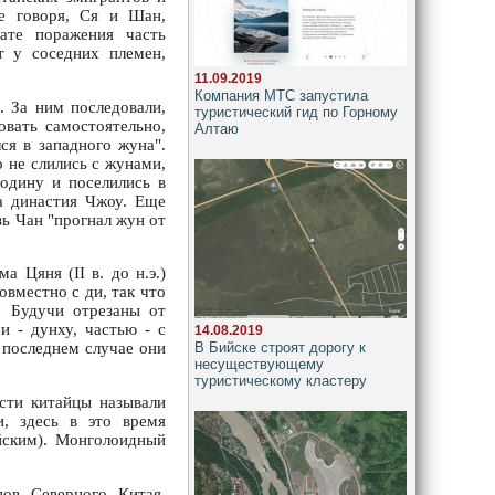
ее говоря, Ся и Шан,
ате поражения часть
т у соседних племен,
11.09.2019
Компания МТС запустила
. За ним последовали,
туристический гид по Горному
овать самостоятельно,
Алтаю
ся в западного жуна".
 не слились с жунами,
родину и поселились в
а династия Чжоу. Еще
зь Чан "прогнал жун от
 Цяня (II в. до н.э.)
вместно с ди, так что
. Будучи отрезаны от
 - дунху, частью - с
14.08.2019
В Бийске строят дорогу к
В последнем случае они
несуществующему
туристическому кластеру
сти китайцы называли
, здесь в это время
йским). Монголоидный
ов Северного Китая,