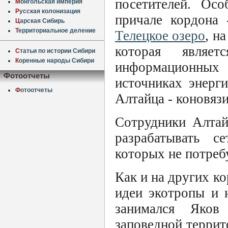
посетителей. Осо
М
онгольская империя
Р
усская колонизация
причале кордона 
Ц
арская Сибирь
Т
ерриториальное деление
Телецкое озеро
, н
которая являе
С
татьи по истории Сибири
К
оренные народы Сибири
информационных 
Фотоотчеты
источниках энерг
Ф
отоотчеты
Алтайца - коновязи
Сотрудники Алтай
разрабатывать с
которых не потреб
Как и на других к
идеи экотропы и 
занимался Яков
заповедной террит