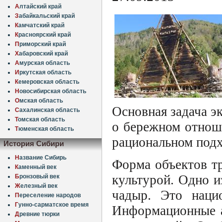
А
лтайский край
З
абайкальский край
К
амчатский край
К
расноярский край
П
риморский край
Х
абаровский край
А
мурская область
И
ркутская область
К
емеровская область
Н
овосибирская область
О
мская область
Основная задача э
С
ахалинская область
Т
омская область
о бережном отнош
Т
юменская область
рациональном под
История Сибири
Н
азвание Сибирь
Форма объектов тр
К
аменный век
культурой. Одно и
Б
ронзовый век
Ж
елезный век
чадыр. Это наци
П
ереселение народов
Г
унно-сарматское время
Информационные а
Д
ревние тюрки