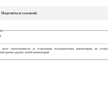
Поделиться ссылкой:
ье
й
 несет ответственности за оставленные пользователями комментарии, но остав
ний причин удалить любой комментарий.