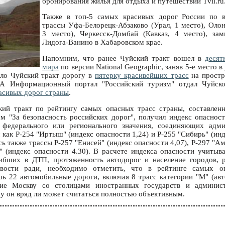
бронирования жилья для отдыха и путешествий Tvil.ru
Также в топ-5 самых красивых дорог России по в
трассы Уфа-Белорецк-Абзаково (Урал, 1 место), Олон
3 место), Черкесск-Домбай (Кавказ, 4 место), зам
Лидога-Ванино в Хабаровском крае.
Напомним, что ранее Чуйский тракт вошел в
десят
мира
по версии National Geographic, заняв 5-е место в
чило Чуйский тракт дорогу в
пятерку красивейших трасс
на простр
 А Информационный портал "Российский туризм" отдал Чуйск
асивых дорог страны
.
кий тракт по рейтингу самых опасных трасс страны, составле
 "За безопасность российских дорог", получил индекс опасност
 федерального или регионального значения, соединяющих адм
 как Р-254 "Иртыш" (индекс опасности 1,24) и Р-255 "Сибирь" (инд
сь также трассы Р-257 "Енисей" (индекс опасности 4,07), Р-297 "А
л" (индекс опасности 4.30). В расчете индекса опасности учитыв
ибших в ДТП, протяженность автодорог и население городов, 
ливости ради, необходимо отметить, что в рейтинге самых о
шь 22 автомобильные дороги, включая 8 трасс категории "М" (ав
щие Москву со столицами иностранных государств и админис
му он вряд ли может считаться полностью объективным.