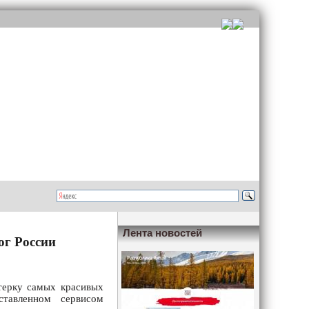
Лента новостей
ог России
терку самых красивых
ставленном сервисом