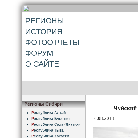
РЕГИОНЫ
ИСТОРИЯ
ФОТООТЧЕТЫ
ФОРУМ
О САЙТЕ
Регионы Сибири
Чуйский 
Р
еспублика Алтай
16.08.2018
Р
еспублика Бурятия
Р
еспублика Саха (Якутия)
Р
еспублика Тыва
Р
еспублика Хакасия