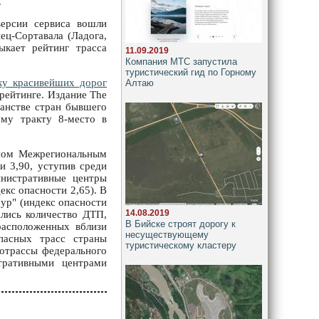
.
ерсии сервиса вошли
ец-Сортавала (Ладога,
ыкает рейтинг трасса
11.09.2019
Компания МТС запустила
туристический гид по Горному
ку красивейших дорог
Алтаю
 рейтинге. Издание The
анстве стран бывшего
ому тракту 8-место в
нном Межрегиональным
и 3,90, уступив среди
инистративные центры
екс опасности 2,65). В
мур" (индекс опасности
14.08.2019
ались количество ДТП,
В Бийске строят дорогу к
расположенных вблизи
несуществующему
пасных трасс страны
туристическому кластеру
тотрассы федерального
тративными центрами