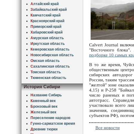
А
лтайский край
З
абайкальский край
К
амчатский край
К
расноярский край
П
риморский край
Х
абаровский край
А
мурская область
И
ркутская область
Calvert Journal вклю
К
емеровская область
"Восточного блока".
подборке 10 самых кр
Н
овосибирская область
О
мская область
В то же время, Чуйс
С
ахалинская область
общественным центром
Т
омская область
сибирских автодорог
Т
юменская область
России, таким трассам
"желтой" зоне оказали
История Сибири
4,15) и Р-258 "Байка
число раненых и пог
Н
азвание Сибирь
автотрасс. Справед
К
аменный век
участвовало всего ли
Б
ронзовый век
значения, соединяю
Ж
елезный век
субъектов РФ), поэто
П
ереселение народов
Г
унно-сарматское время
Все новости
Д
ревние тюрки