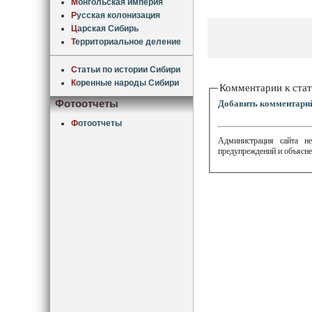
М
онгольская империя
Р
усская колонизация
Ц
арская Сибирь
Т
ерриториальное деление
С
татьи по истории Сибири
К
оренные народы Сибири
Комментарии к стат
Фотоотчеты
Добавить комментари
Ф
отоотчеты
Администрация сайта не
предупреждений и объясне