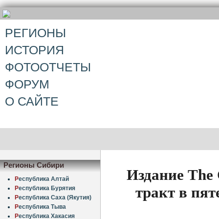
РЕГИОНЫ
ИСТОРИЯ
ФОТООТЧЕТЫ
ФОРУМ
О САЙТЕ
Регионы Сибири
Издание The 
Р
еспублика Алтай
тракт в пя
Р
еспублика Бурятия
Р
еспублика Саха (Якутия)
Р
еспублика Тыва
Р
еспублика Хакасия