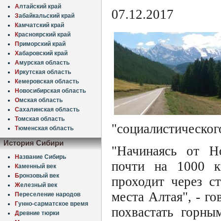
А
лтайский край
07.12.2017
З
абайкальский край
К
амчатский край
К
расноярский край
П
риморский край
Х
абаровский край
А
мурская область
И
ркутская область
К
емеровская область
Н
овосибирская область
О
мская область
С
ахалинская область
Т
омская область
"социалистическог
Т
юменская область
История Сибири
"Начинаясь от Но
Н
азвание Сибирь
почти на 1000 к
К
аменный век
Б
ронзовый век
проходит через с
Ж
елезный век
места Алтая", - го
П
ереселение народов
Г
унно-сарматское время
похвастать горны
Д
ревние тюрки