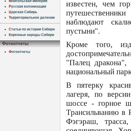
М
онгольская империя
известен, чем го
Р
усская колонизация
путешественники
Ц
арская Сибирь
Т
ерриториальное деление
наблюдают скал
пустыни".
С
татьи по истории Сибири
К
оренные народы Сибири
Кроме того, изд
Фотоотчеты
достопримечател
Ф
отоотчеты
"Палец дракона",
национальный парк
В пятерку краси
лагеря, по верси
шоссе - горное ш
Трансильванию в 
Фэгэраш, трасса
соединяющая Хор