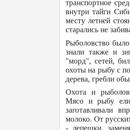
транспортное сред
внутри тайги Сиб
месту летней стоя
старались не забив
Рыболовство было
знали также и з
"морд", сетей, би
охоты на рыбу с п
дерева, гребли об
Охота и рыболовс
Мясо и рыбу ели
заготавливали вп
молоко. От русски
- лепешки, замен