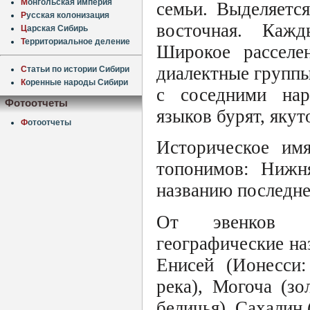
М
онгольская империя
семьи. Выделяетс
Р
усская колонизация
восточная. Кажд
Ц
арская Сибирь
Т
ерриториальное деление
Широкое расселен
диалектные группы
С
татьи по истории Сибири
К
оренные народы Сибири
с соседними нар
Фотоотчеты
языков бурят, якут
Ф
отоотчеты
Историческое имя
топонимов: Нижн
названию последне
От эвенков ру
географические на
Енисей (Ионесси:
река), Могоча (з
беличья), Сахалин 