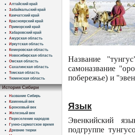
А
лтайский край
З
абайкальский край
К
амчатский край
К
расноярский край
П
риморский край
Х
абаровский край
А
мурская область
И
ркутская область
К
емеровская область
Н
овосибирская область
Название "тунгу
О
мская область
самоназвание "ор
С
ахалинская область
Т
омская область
побережье) и "эвен
Т
юменская область
История Сибири
Н
азвание Сибирь
К
аменный век
Язык
Б
ронзовый век
Ж
елезный век
Эвенкийский язы
П
ереселение народов
Г
унно-сарматское время
подгруппе тунгус
Д
ревние тюрки