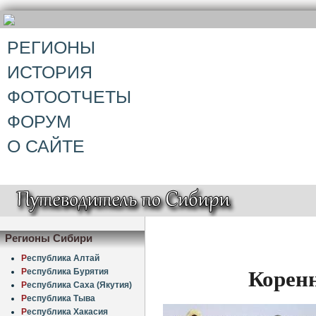
РЕГИОНЫ
ИСТОРИЯ
ФОТООТЧЕТЫ
ФОРУМ
О САЙТЕ
Регионы Сибири
Р
еспублика Алтай
Корен
Р
еспублика Бурятия
Р
еспублика Саха (Якутия)
Р
еспублика Тыва
Р
еспублика Хакасия