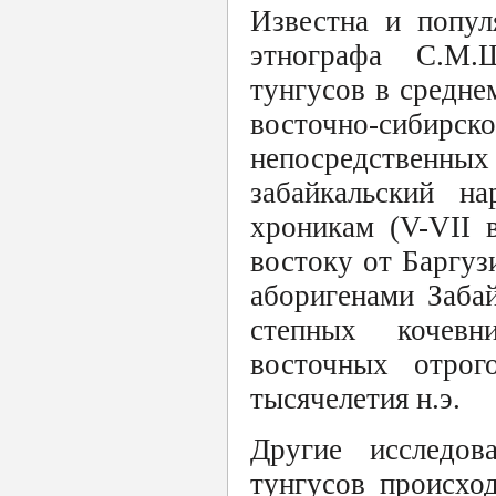
Известна и попул
этнографа С.М.
тунгусов в средне
восточно-сибирско
непосредствен
забайкальский на
хроникам (V-VII в
востоку от Баргуз
аборигенами Забай
степных кочевн
восточных отро
тысячелетия н.э.
Другие исследов
тунгусов происхо