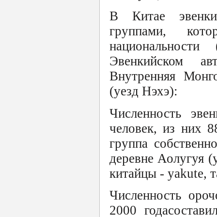
В Китае эвенки
группами, кот
национальности
Эвенкийском ав
Внутренняя Монг
(уезд Нэхэ):
Численность эве
человек, из них 
группа собственн
деревне Аолугуя (у
китайцы - yakute, 
Численность ороч
2000 годасостави