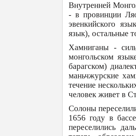
Внутренней Монгол
- в провинции Ля
эвенкийского язы
язык), остальные т
Хамниганы - силь
монгольском язык
барагском) диалек
маньчжурские хам
течение нескольки
человек живет в С
Солоны переселилис
1656 году в басс
переселились дал