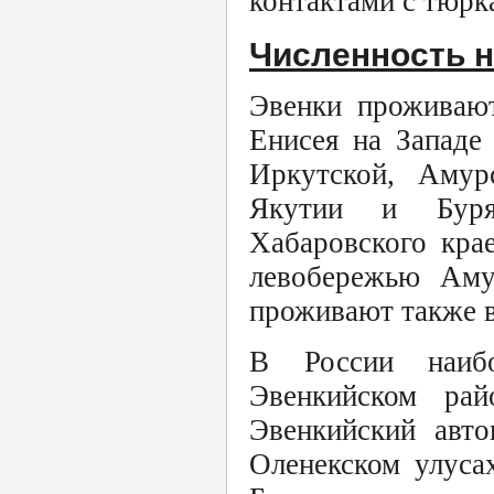
контактами с тюрк
Численность н
Эвенки проживают
Енисея на Западе
Иркутской, Амур
Якутии и Бурят
Хабаровского кра
левобережью Аму
проживают также в
В России наиб
Эвенкийском рай
Эвенкийский авто
Оленекском улуса