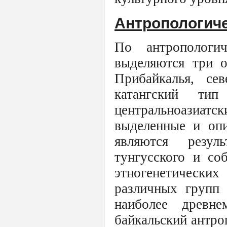
Антропологиче
По антропологи
выделяются три о
Прибайкалья, се
катангский ти
центральноазиа
выделенные и опи
являются резул
тунгусского и со
этногенетически
различных групп 
наиболее древне
байкальский антро