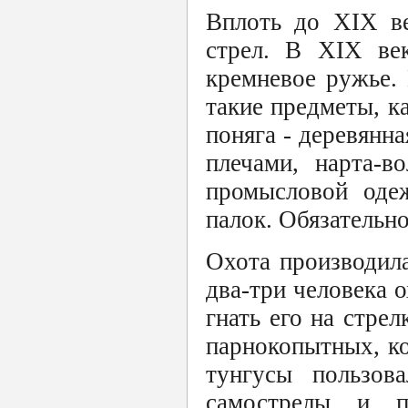
Вплоть до XIX ве
стрел. В XIX ве
кремневое ружье. 
такие предметы, к
поняга - деревянна
плечами, нарта-в
промысловой одеж
палок. Обязательно
Охота производил
два-три человека о
гнать его на стрел
парнокопытных, ко
тунгусы пользова
самострелы и п