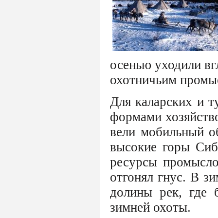
осенью уходили вгл
охотничьим промы
Для каларских и 
формами хозяйство
вели мобильный об
высокие горы Сиб
ресурсы промысло
отгонял гнус. В з
долины рек, где 
зимней охоты.