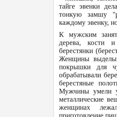
тайге эвенки дел
тонкую замшу "р
каждому эвенку, н
К мужским занят
дерева, кости и
берестянки (берес
Женщины выделыв
покрышки для ч
обрабатывали бере
берестяные полот
Мужчины умели у
металлические ве
женщинах лежа
приготовление пищ