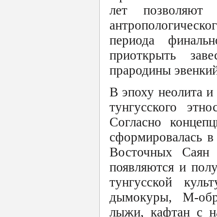
лет позволяют 
антропологическо
периода финаль
приоткрыть заве
прародины эвенкий
В эпоху неолита и
тунгусского этно
Согласно концепц
сформировалась в
Восточных Саян 
появляются и пол
тунгусской куль
дымокуры, М-обр
лыжи, кафтан с н