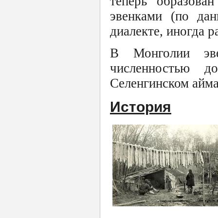
теперь образова
эвенками (по дан
диалекте, иногда 
В Монголии эве
численностью 
Селенгинском айма
История