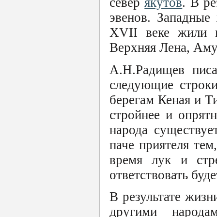
север
якутов
. В р
эвенов. Западные
XVII веке жили 
Верхняя Лена, Аму
А.Н.Радищев писа
следующие строки
берегам Кеная и Ти
стройнее и опрятн
народа существуе
паче приятеля тем,
время лук и стр
ответствовать буд
В результате жизн
другими народа