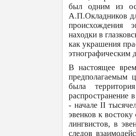
был одним из ос
А.П.Окладников дл
происхождения э
находки в глазков
как украшения пра
этнографическим 
В настоящее врем
предполагаемым ц
была территори
распространение в
- начале II тысяч
эвенков к востоку 
лингвистов, в эве
следов взаимодейс