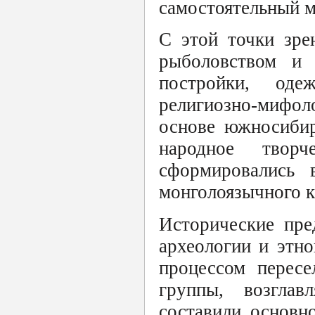
самостоятельный 
С этой точки зре
рыболовством и 
постройки, одеж
религиозно-мифол
основе южносибир
народное творч
сформировались 
монголоязычного к
Исторические пре
археологии и этн
процессом перес
группы, возгла
составили основн