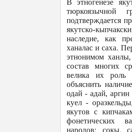
В этногенезе яку
тюркоязычной 
подтверждается пр
якутско-кыпчакс
наследие, как пр
ханалас и саха. П
этнонимом ханлы,
состав многих ср
велика их роль 
объяснить наличи
одай - адай, аргин
куел - оразкельды
якутов с кипчака
фонетических в
народов: сокы, са