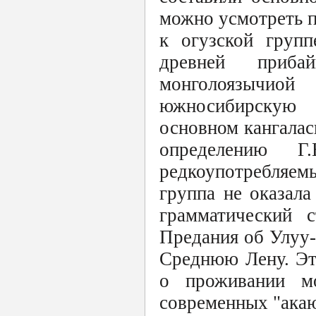
можно усмотреть 
к огузской групп
древней приба
монголоязычио
южносибирскую 
основном кангалас
определению Г
редкоупотребляем
группа не оказал
грамматический с
Предания об Улуу-
Среднюю Лену. Эт
о проживании мо
современных "ака