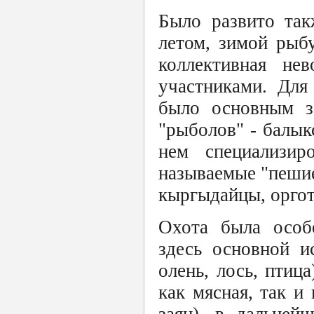
Было развито так
летом, зимой рыб
коллективная не
участниками. Для
было основным з
"рыболов" - балыкс
нем специализир
называемые "пешие
кыргыдайцы, оргот
Охота была особе
здесь основной и
олень, лось, птиц
как мясная, так и 
заяц), в дальней