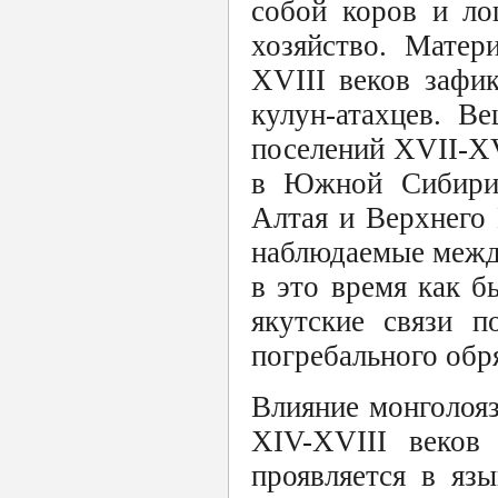
собой коров и ло
хозяйство. Матер
XVIII веков зафи
кулун-атахцев. В
поселений XVII-XV
в Южной Сибири,
Алтая и Верхнего 
наблюдаемые между
в это время как 
якутские связи п
погребального обр
Влияние монголоя
XIV-XVIII веков
проявляется в язы