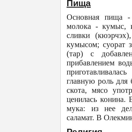
Пища
Основная пища - 
молока - кумыс, и
сливки (кюэрчэх)
кумысом; суорат 
(тар) с добавле
прибавлением воды
приготавливалась
главную роль для 
скота, мясо упот
ценилась конина. 
мука: из нее дел
саламат. В Олекми
Религия