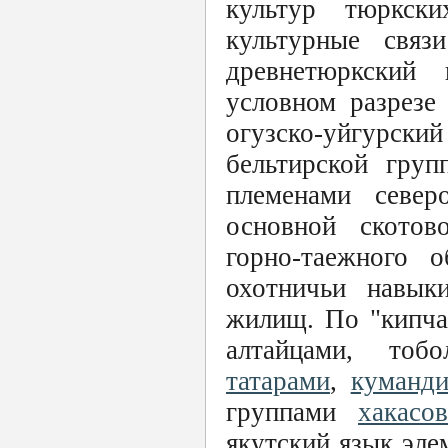
культур тюркск
культурные связ
древнетюркский
условном разрезе
огузско-уйгурск
бельтирской груп
племенами север
основной скотово
горно-таежного о
охотничьи навык
жилищ. По "кипча
алтайцами, тоб
татарами
,
куманд
группами
хакасов
якутский язык эле