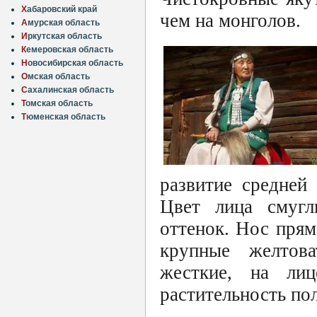
Х
абаровский край
чем на монголов.
А
мурская область
И
ркутская область
К
емеровская область
Н
овосибирская область
О
мская область
С
ахалинская область
Т
омская область
Т
юменская область
развитие средней
Цвет лица смугл
оттенок. Нос прям
крупные желтова
жесткие, на ли
растительность по