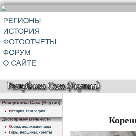
РЕГИОНЫ
ИСТОРИЯ
ФОТООТЧЕТЫ
ФОРУМ
О САЙТЕ
Республика Саха (Якутия)
И
стория, география
Корен
Достопримечательности
О
зера, водохранилища
Г
оры, вершины, хребты