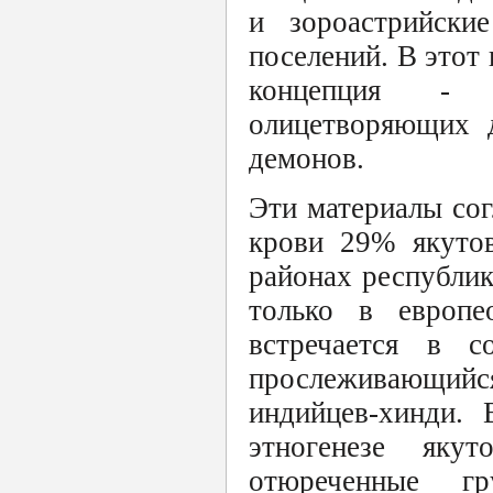
и зороастрийски
поселений. В этот 
концепция - п
олицетворяющих д
демонов.
Эти материалы сог
крови 29% якутов
районах республи
только в европе
встречается в с
прослеживающийс
индийцев-хинди.
этногенезе яку
отюреченные гр