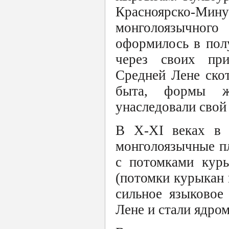
Красноярско-Мину
монголоязычного
оформилось в пол
через своих при
Средней Лене ско
быта, формы ж
унаследовали свой
В X-XI веках в 
монголоязычные п
с потомками куры
(потомки курыкан
сильное языковое
Лене и стали ядро