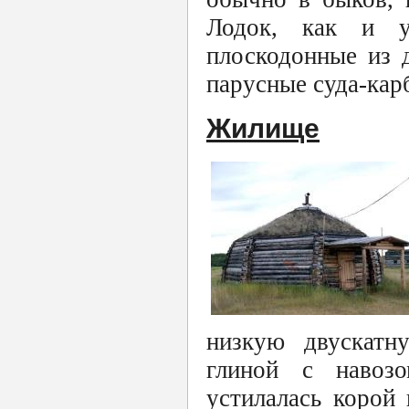
Лодок, как и у
плоскодонные из 
парусные суда-кар
Жилище
низкую двускатн
глиной с навозо
устилалась корой 