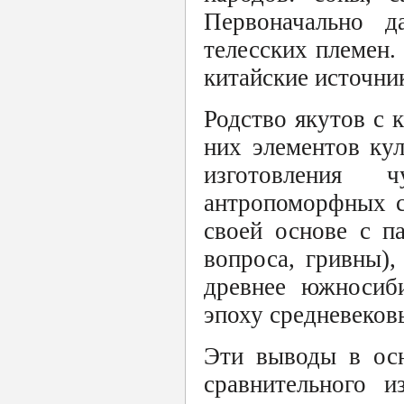
Первоначально д
телесских племен.
китайские источни
Родство якутов с 
них элементов кул
изготовления 
антропоморфных с
своей основе с п
вопроса, гривны)
древнее южносиби
эпоху средневеков
Эти выводы в осн
сравнительного и