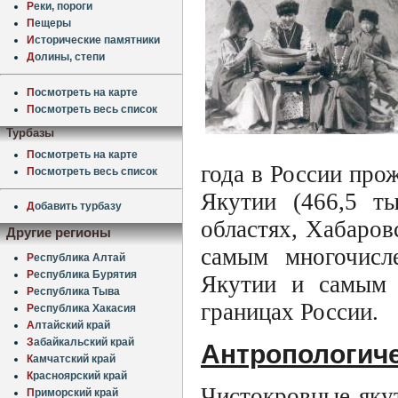
Р
еки, пороги
П
ещеры
И
сторические памятники
Д
олины, степи
П
осмотреть на карте
П
осмотреть весь список
Турбазы
П
осмотреть на карте
года в России про
П
осмотреть весь список
Якутии (466,5 ты
Д
обавить турбазу
областях, Хабаров
Другие регионы
самым многочисл
Р
еспублика Алтай
Р
еспублика Бурятия
Якутии и самым 
Р
еспублика Тыва
границах России.
Р
еспублика Хакасия
А
лтайский край
З
абайкальский край
Антропологиче
К
амчатский край
К
расноярский край
Чистокровные яку
П
риморский край