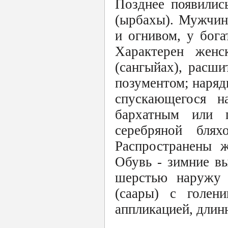
Позднее появилис
(ырбахы). Мужчин
и огнивом, у бог
Характерен женс
(сангыйах), расш
позументом; наряд
спускающегося н
бархатным или 
серебряной блях
Распространены ж
Обувь - зимние в
шерстью наружу (
(саары) с голе
аппликацией, длин