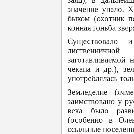
значение упало. 
быком (охотник п
конная гоньба звер
Существовало 
лиственничной
заготавливаемой 
чекана и др.), зе
употреблялась тол
Земледелие (ячм
заимствовано у ру
века было разв
(особенно в Олек
ссыльные поселен