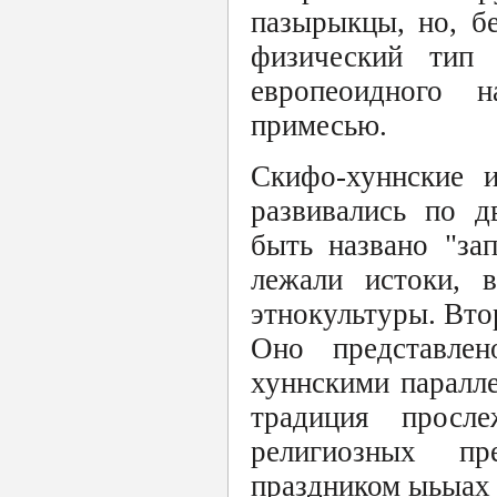
пазырыкцы, но, б
физический тип
европеоидного н
примесью.
Скифо-хуннские и
развивались по д
быть названо "за
лежали истоки, 
этнокультуры. Втор
Оно представлен
хуннскими паралле
традиция просл
религиозных пр
праздником ыьыах и