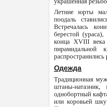
украшенная резьбо
Летние юрты мал
поодаль ставилис
Встречалась кон
берестой (ураса),
конца XVIII века
пирамидальной 
распространились 
Одежда
Традиционная муж
штаны-натазник,
однобортный кафтан
или коровьей шку