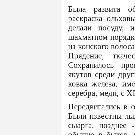
Была развита об
раскраска ольхов
делали посуду, 
шахматном порядке,
из конского волос
Прядение, ткаче
Сохранилось про
якутов среди дру
ковка железа, им
серебра, меди, с X
Передвигались в 
Были известны лы
сыарга, позднее 
обычно в быков, 