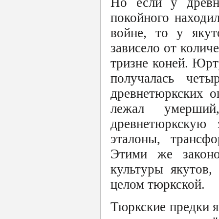
Но если у древн
покойного находи
войне, то у якут
зависело от колич
тризне коней. Юрт
получалась четыр
древнетюркских о
лежал умерший
древнетюркскую 
эталоны, трансф
Этими же законом
культуры якутов,
целом тюркской.
Тюркские предки я