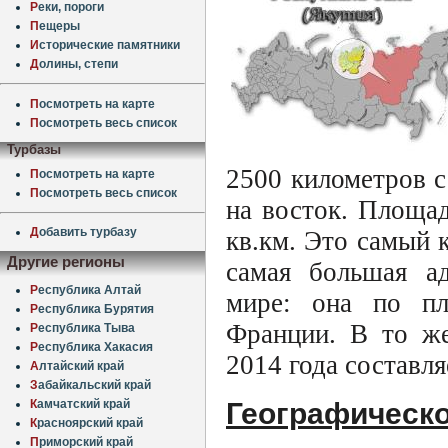
Р
еки, пороги
П
ещеры
И
сторические памятники
Д
олины, степи
П
осмотреть на карте
П
осмотреть весь список
Турбазы
2500 километров с
П
осмотреть на карте
П
осмотреть весь список
на восток. Площад
Д
обавить турбазу
кв.км. Это самый 
Другие регионы
самая большая ад
Р
еспублика Алтай
мире: она по пл
Р
еспублика Бурятия
Франции. В то же
Р
еспублика Тыва
Р
еспублика Хакасия
2014 года составля
А
лтайский край
З
абайкальский край
Географическ
К
амчатский край
К
расноярский край
П
риморский край