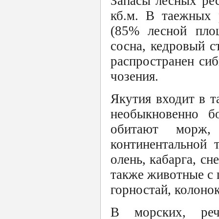
Запасы лесных ре
кб.м. В таежных 
(85% лесной площ
сосна, кедровый с
распространен сиб
чозения.
Якутия входит в 
необыкновенно б
обитают морж,
континентальной 
олень, кабарга, сн
также животные с 
горностай, колонок
В морских, ре