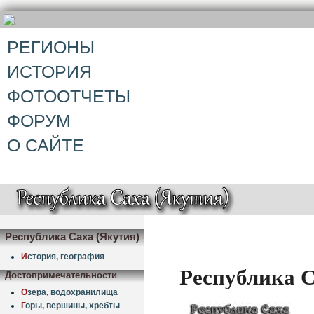
РЕГИОНЫ
ИСТОРИЯ
ФОТООТЧЕТЫ
ФОРУМ
О САЙТЕ
Республика Саха (Якутия)
И
стория, география
Республика С
Достопримечательности
О
зера, водохранилища
Г
оры, вершины, хребты