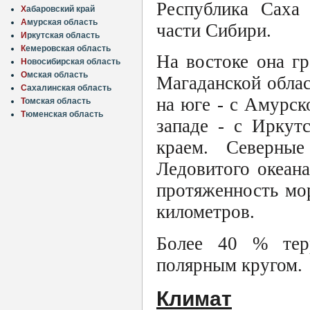
Республика Саха 
Х
абаровский край
А
мурская область
части Сибири.
И
ркутская область
К
емеровская область
На востоке она г
Н
овосибирская область
О
мская область
Магаданской облас
С
ахалинская область
на юге - с Амурск
Т
омская область
Т
юменская область
западе - с Иркут
краем. Северны
Ледовитого океан
протяженность мо
километров.
Более 40 % тер
полярным кругом.
Климат