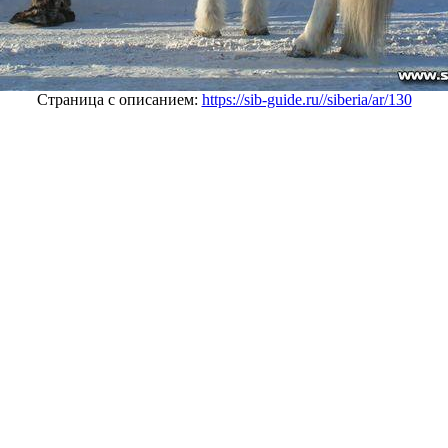
Страница с описанием:
https://sib-guide.ru//siberia/ar/130