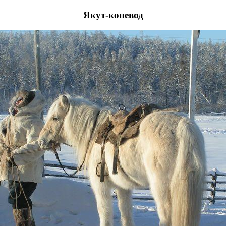
Якут-коневод