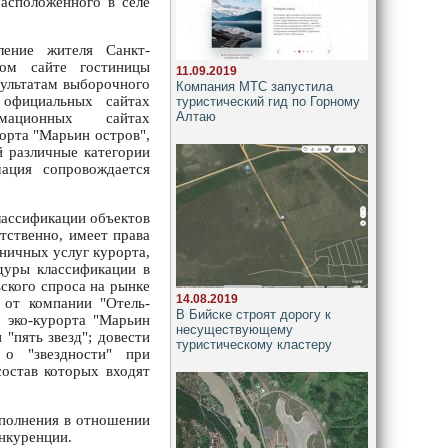
расположенного в селе
ление жителя Санкт-
ом сайте гостиницы
11.09.2019
зультатам выборочного
Компания МТС запустила
 официальных сайтах
туристический гид по Горному
Алтаю
рмационных сайтах
орта "Марьин остров",
й различные категории
мация сопровождается
лассификации объектов
тственно, имеет права
ничных услуг курорта,
едуры классификации в
ского спроса на рынке
14.08.2019
 от компании "Отель-
В Бийске строят дорогу к
е эко-курорта "Марьин
несуществующему
 "пять звезд"; довести
туристическому кластеру
 о "звездности" при
состав которых входят
сполнения в отношении
онкуренции.