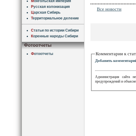
М
онгольская империя
Р
усская колонизация
Все новости
Ц
арская Сибирь
Т
ерриториальное деление
С
татьи по истории Сибири
К
оренные народы Сибири
Фотоотчеты
Комментарии к стат
Ф
отоотчеты
Добавить комментари
Администрация сайта не
предупреждений и объясне