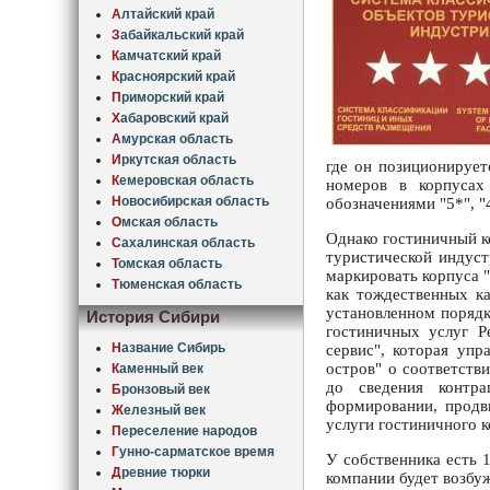
А
лтайский край
З
абайкальский край
К
амчатский край
К
расноярский край
П
риморский край
Х
абаровский край
А
мурская область
И
ркутская область
где он позиционирует
К
емеровская область
номеров в корпусах 
Н
овосибирская область
обозначениями "5*", "
О
мская область
Однако гостиничный к
С
ахалинская область
туристической индуст
Т
омская область
маркировать корпуса 
Т
юменская область
как тождественных ка
установленном порядк
История Сибири
гостиничных услуг Р
Н
азвание Сибирь
сервис", которая упр
остров" о соответстви
К
аменный век
до сведения контра
Б
ронзовый век
формировании, продви
Ж
елезный век
услуги гостиничного к
П
ереселение народов
Г
унно-сарматское время
У собственника есть 
Д
ревние тюрки
компании будет возбуж