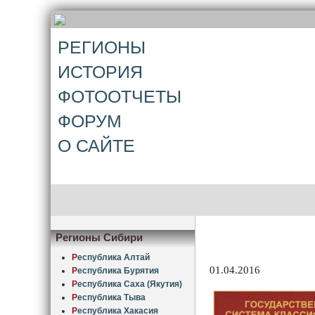
РЕГИОНЫ
ИСТОРИЯ
ФОТООТЧЕТЫ
ФОРУМ
О САЙТЕ
Регионы Сибири
Р
еспублика Алтай
01.04.2016
Р
еспублика Бурятия
Р
еспублика Саха (Якутия)
Р
еспублика Тыва
Р
еспублика Хакасия