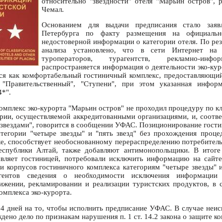
относительно "звездности" отеля "Марьин остров", 
Чемал.
Основанием для выдачи предписания стало заяв
Петербурга по факту размещения на официальн
недостоверной информации о категории отеля. По ре
анализа установлено, что в сети Интернет на
туроператоров, турагентств, рекламно-инфо
распространяется информация о деятельности эко-кур
ся как комфортабельный гостиничный комплекс, предоставляющи
"Правительственный", "Ступени", при этом указанная инфор
4*".
омплекс эко-курорта "Марьин остров" не проходил процедуру по к
рии, осуществляемой аккредитованными организациями, и, соотве
"звездами", говорится в сообщении УФАС. Позиционирование гости
тегории "четыре звезды" и "пять звезд" без прохождения проц
е, способствует необоснованному перераспределению потребитель
еспублики Алтай, также добавляют антимонопольщики. В итоге
авляет гостиницей, потребовали исключить информацию на сайт
и корпусов гостиничного комплекса категориям "четыре звезды" и
гентов сведения о необходимости исключения информации
жении, рекламировании и реализации туристских продуктов, в 
омплекса эко-курорта.
14 дней на то, чтобы исполнить предписание УФАС. В случае неи
дено дело по признакам нарушения п. 1 ст. 14.2 закона о защите к