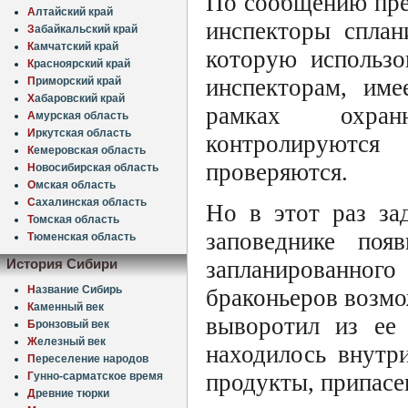
По сообщению пр
А
лтайский край
инспекторы сплан
З
абайкальский край
К
амчатский край
которую использо
К
расноярский край
инспекторам, име
П
риморский край
Х
абаровский край
рамках охран
А
мурская область
И
ркутская область
контролируются
К
емеровская область
проверяются.
Н
овосибирская область
О
мская область
С
ахалинская область
Но в этот раз за
Т
омская область
заповеднике появ
Т
юменская область
запланированног
История Сибири
Н
азвание Сибирь
браконьеров возмо
К
аменный век
выворотил из ее 
Б
ронзовый век
Ж
елезный век
находилось внутр
П
ереселение народов
продукты, припасе
Г
унно-сарматское время
Д
ревние тюрки