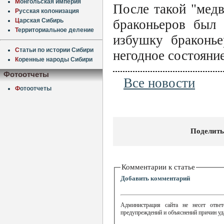
М
онгольская империя
После такой "медв
Р
усская колонизация
Ц
арская Сибирь
браконьеров был 
Т
ерриториальное деление
избушку браконье
С
татьи по истории Сибири
негодное состояни
К
оренные народы Сибири
Фотоотчеты
Все новости
Ф
отоотчеты
Поделить
Комментарии к статье
Добавить комментарий
Администрация сайта не несет ответ
предупреждений и объяснений причин уд