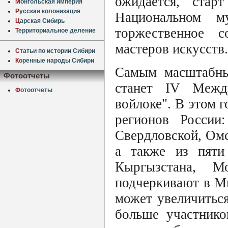
ожидается, стар
М
онгольская империя
Р
усская колонизация
Национальном му
Ц
арская Сибирь
торжественное с
Т
ерриториальное деление
мастеров искусств.
С
татьи по истории Сибири
К
оренные народы Сибири
Самым масштабны
Фотоотчеты
станет IV Межд
Ф
отоотчеты
войлоке". В этом г
регионов России:
Свердловской, Омс
а также из пяти
Кыргызстана, 
подчеркивают в Ми
может увеличиться
больше участнико