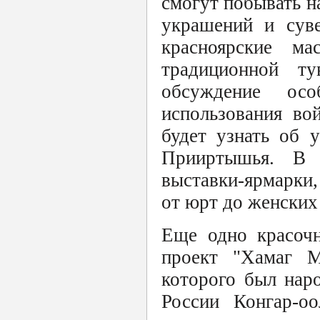
смогут побывать н
украшений и суве
красноярские м
традиционной ту
обсуждение осо
использования во
будет узнать об 
Прииртышья. В 
выставки-ярмарки,
от юрт до женских
Еще одно красоч
проект "Хамаг М
которого был нар
России Конгар-о