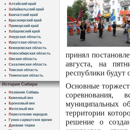
А
лтайский край
З
абайкальский край
К
амчатский край
К
расноярский край
П
риморский край
Х
абаровский край
А
мурская область
И
ркутская область
К
емеровская область
принял постановле
Н
овосибирская область
О
мская область
августа, на пятн
С
ахалинская область
Т
омская область
республики будут о
Т
юменская область
Основные торжест
История Сибири
Н
азвание Сибирь
соревнования, 
К
аменный век
муниципальных об
Б
ронзовый век
Ж
елезный век
территории котор
П
ереселение народов
решение о созда
Г
унно-сарматское время
Д
ревние тюрки