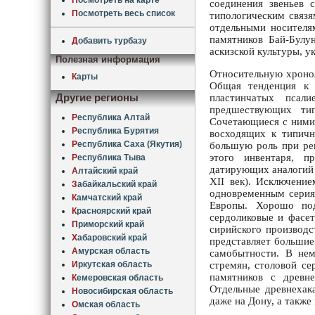
соединения звеньев 
П
осмотреть весь список
типологическим связя
отдельными носителя
памятников Бай-Булу
Д
обавить турбазу
аскизской культуры, у
Полезная информация
Относительную хронол
К
арты
Общая тенденция к 
пластинчатых псал
Другие регионы
предшествующих тип
Р
еспублика Алтай
Сочетающиеся с ними 
Р
еспублика Бурятия
восходящих к типичн
Р
еспублика Саха (Якутия)
большую роль при реш
этого инвентаря, п
Р
еспублика Тыва
датирующих аналогий з
А
лтайский край
XII век). Исключение
З
абайкальский край
одновременным сериям
К
амчатский край
Европы. Хорошо под
К
расноярский край
сердоликовые и фасет
П
риморский край
сирийского производс
Х
абаровский край
представляет большие
А
мурская область
самобытности. В нем
стремян, столовой се
И
ркутская область
памятников с древн
К
емеровская область
Отдельные древнехака
Н
овосибирская область
даже на Дону, а также
О
мская область