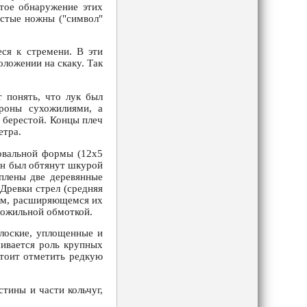
стое обнаружение этих
устые ножны ("символ"
ся к стремени. В эти
оложении на скаку. Так
 понять, что лук был
ороны сухожилиями, а
 берестой. Концы плеч
етра.
 овальной формы (12х5
он был обтянут шкурой
еплены две деревянные
Древки стрел (средняя
нем, расширяющемся их
хожильной обмоткой.
плоские, уплощенные и
чивается роль крупных
стоит отметить редкую
тины и части кольчуг,