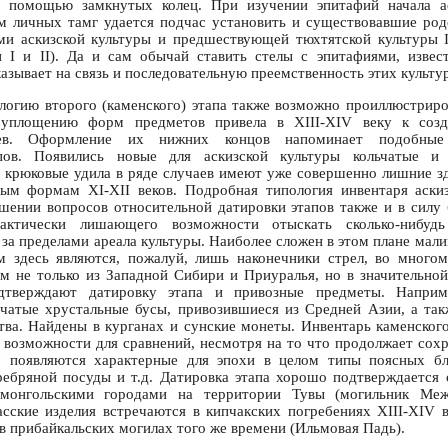
с помощью замкнутых колец. При изучении эпитафий начала а
м личных тамг удается подчас установить и существовавшие ро
ми аскизской культуры и предшествующей тюхтятской культуры I
н I и II). Да и сам обычай ставить стелы с эпитафиями, извес
казывает на связь и последовательную преемственность этих культу
огию второго (каменского) этапа также возможно проиллюстриро
уплощению форм предметов привела в XIII-XIV веку к соз
иев. Оформление их нижних концов напоминает подобные
ов. Появились новые для аскизской культуры кольчатые и 
крюковые удила в ряде случаев имеют уже совершенно лишние зд
ым формам XI-XII веков. Подробная типология инвентаря аскиз
ении вопросов относительной датировки этапов также и в силу
рактически лишающего возможности отыскать сколько-нибудь
а пределами ареала культуры. Наиболее сложен в этом плане мали
м здесь являются, пожалуй, лишь наконечники стрел, во много
 не только из Западной Сибири и Приуралья, но в значительно
тверждают датировку этапа и привозные предметы. Наприм
чатые хрустальные бусы, привозившиеся из Средней Азии, а та
тва. Найдены в курганах и сунские монеты. Инвентарь каменского 
 возможности для сравнений, несмотря на то что продолжает сох
 появляются характерные для эпохи в целом типы поясных бля
ребряной посуды и т.д. Датировка этапа хорошо подтверждается
емонгольскими городами на территории Тувы (могильник Меже
сские изделия встречаются в кипчакских погребениях XIII-XIV
 в прибайкальских могилах того же времени (Ильмовая Падь).