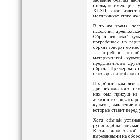
забвение обычая начи
стелы, не имеющие рун
XI-XII веков извест
могильниках этого же 
В то же время, пог
населения древнехак
Обряд аскизской кул
погребением на гори
обряда говорят об ин
те погребения по об
материальной культ
представителей друг
обряда. Примером это
некоторых алтайских п
Подобные комплексы
древнехакасского гос
них был присущ не 
аскизского инвентар
культур, выделение и 
которые ставит перед
Хотя обычай устанав
руноподобная письмен
Кроме малиновской 
вырезанными на оборо