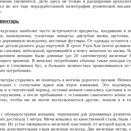
емени увеличится. Дело здесь не только в расширении археолог
се ко все еще неразработанной палеографии рунической письм
.
вентарь
 курганах наиболее часто встречаются предметы, входившие в п
я, напильнички, туалетные пинцеты, двузубые вилки, щеточки,
 деревянную колодочку, костяные футляры. От одежды остаются
ые детали разного рода портупей. В гроте Узун-Хая почти целиком
ые сапожки, небольшой, крепившийся к поясу мешочек из шелка. Ч
шением женщин были длинные (до 20 сантиметров) железные б
щего времени. В женских погребениях обычны также находки се
ых и стеклянных бус, в больших количествах привозившихся из
ких погребениях.
ультуры старались не помещать в могилы дорогого оружия. Немно
рганах с согнутыми вдвое или втрое клинками. Это подтверж
ак и в тюхтятский период, останки воинов сжигались одетыми в п
оружения, а после пребывания с останками сжигаемого воина н
ятно, чтобы им не могли воспользоваться другие, ломали и в т
 с обоюдоострыми концами, черешками для деревянных рукояток
их достигала 1 метра. Мечи ковались из качественной стали, были
ми. Их устье оковывалось железной пластиной, от которой вдоль п
ила дополнительная узкая железная полоска. Две железные петли,