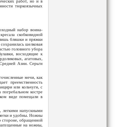
ических работ, но и в
енности тюркоязычных
оходный набор воина-
 кресала скобковидной
 лишь бляшки и пряжки
 сохранилась шелковая
астью головного убора
улавки, восходящие к
рдоликовых, агатовых,
 Средней Азии. Серьги
гочисленные мечи, как
дает преемственность
анцири или кольчуги, с
а погребальном костре
аком виде помещали в
, легкими напускными
 легки и удобны. Ножны
о стороне, обращенной
 напущенные на ножны,