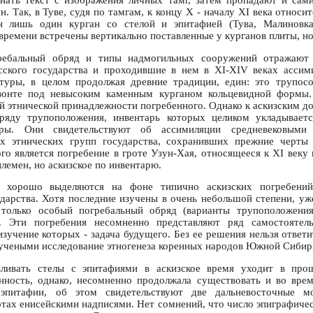
нать текст с изображения личных тамг, затем пропадают и сам
. Так, в Туве, судя по тамгам, к концу X - началу XI века относитс
ен лишь один курган со стелой и эпитафией (Тува, Малиновка
времени встречены вертикально поставленные у курганов плиты, но
ребальный обряд и типы надмогильных сооружений отражают 
асского государства и проходившие в нем в XI-XIV веках ассим
ьтуры, в целом продолжая древние традиции, един: это трупос
зонте под невысоким каменным курганом кольцевидной формы.
ой этнической принадлежности погребенного. Однако к аскизским д
ряду трупоположения, инвентарь которых целиком укладывает
уры. Они свидетельствуют об ассимиляции средневековыми
их этнических групп государства, сохранивших прежние черты 
го является погребение в гроте Узун-Хая, относящееся к XI веку 
лемен, но аскизское по инвентарю.
 хорошо выделяются на фоне типично аскизских погребен
ударства. Хотя последние изучены в очень небольшой степени, уже
только особый погребальный обряд (варианты трупоположения
ь. Эти погребения несомненно представляют ряд самостоятел
изучение которых - задача будущего. Без ее решения нельзя ответ
 учеными исследование этногенеза коренных народов Южной Сибир
ливать стелы с эпитафиями в аскизское время уходит в прош
ность, однако, несомненно продолжала существовать и во врем
эпитафии, об этом свидетельствуют две дальневосточные м
тах енисейскими надписями. Нет сомнений, что число эпиграфичес