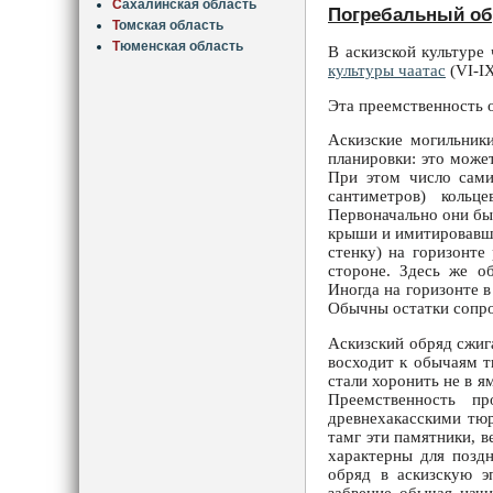
С
ахалинская область
Погребальный о
Т
омская область
Т
юменская область
В аскизской культуре
культуры чаатас
(VI-IX
Эта преемственность о
Аскизские могильник
планировки: это може
При этом число сами
сантиметров) кольц
Первоначально они бы
крыши и имитировавши
стенку) на горизонте
стороне. Здесь же о
Иногда на горизонте в
Обычны остатки сопро
Аскизский обряд сжи
восходит к обычаям т
стали хоронить не в я
Преемственность п
древнехакасскими тю
тамг эти памятники, в
характерны для позд
обряд в аскизскую э