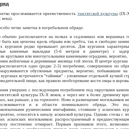
бряд
 четко прослеживается преемственность
тюхтятской культуры
(IX-X
 века).
собо четко заметна в погребальном обряде.
и обычно располагаются на полках и седловинах или вершинах г
т быть как цепочка вдоль обрыва или хребта, так и свободно зани
х курганов редко превышает десяток. Для курганов характерны
евые каменные выкладки (5-6 метров в диаметре) с задер
ли круглыми или многоугольными каменными оградами, вероятно
ми войлочные и деревянные жилища той эпохи. В центре кургана (
 располагается одно (редко 2-3) погребение, совершенное по об
бнаруживаются обугленные предметы, вероятно, побывавшие на 
 курганах встречаются "тайники" - уложенные отдельной кучкой ст
водительной пищи, как правило необгоревшие кости овцы и коровы
гания умерших с последующим погребением под округлыми камен
юхтятской культуры IX-X веков, а через нее к более древнему вре
мах, как раньше, а на горизонте. Ново и размещение могильников не 
рослеживается и в области поминального обряда. Это по
ркоязычными руническими эпитафиями, стоявшие у аскизских кур
ероятно, относятся к началу аскизской культуры. Однако стелы с э
них аскизских могильников: распространенный в предшествующие
поху постепенно отмирает. Первым признаком этого, возможно