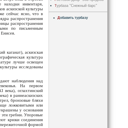
е находки инвентаря,
урбаза "Снежный барс"
Т
ков аскизской культуры
же сейчас ясно, что в
Д
обавить турбазу
 ядра распространения
аницы распространения
нными по письменным
 Енисея.
й каганат), аскизская
ографическая культура
ературе лучше освещен
 культуры исследованы
 дают наблюдения над
евековья. На первом
I века), оглахтинский
века) в раннеаскизских
трел, бронзовые бляхи
чаще ложковитыми или
 украшены у основания
 эти гребни. Упоровые
меют крюки соединения
я пережиточной формой