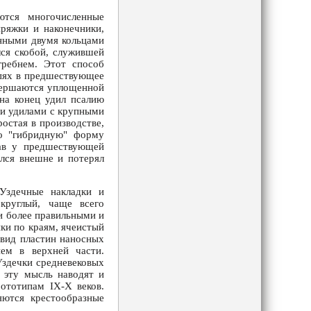
ются многочисленные
пряжки и наконечники,
енными двумя кольцами
лся скобой, служившей
ребнем. Этот способ
епях в предшествующее
авершаются уплощенной
на конец удил псалию
ми удилами с крупными
остая в производстве,
ло "гибридную" форму
вав у предшествующей
ился внешне и потерял
Уздечные накладки и
круглый, чаще всего
и более правильными и
ики по краям, ячеистый
 вид пластин наносных
ием в верхней части.
Уздечки средневековых
а эту мысль наводят и
рототипам IX-X веков.
яются крестообразные