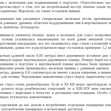
ми с колечками для подвешивания к портупее. Относительно ча
идетельствует о том, что на погребальный костер обычно клали п
 единичны. Вероятно, их также оставляли живым.
адниками пик указывают специальные железные петли, крепившие
ки длинных древков, облегчая поддерживание пик в вертикальном п
на, вымпелы, штандарты.
ившиеся элементы боевых луков и колчанов для стрел позволяют
 основа усиливалась наклеенными по всей длине внешней ст
 роговыми накладками, все это оклеивалось еще слоем сухожилий и
вянными, длина его в распущенном виде составляла примерно 1,2 м
олчан (длиной около 0,85 метра) имел деревянное вставное дно
лявшую каркас вертикальную деревянную планку. Поверх бересты 
шивания к портупее к вертикальной планке колчана были прикр
 верхнем ремне пришивалась железная пряжка с длинным щитком. 
метра, диаметр 0,8 сантиметра) не имеют следов оперения, в ниж
и для тетивы. Черешковые наконечники стрел сверху закреплены су
и стрел очень разнообразны. Если в XI-XII веках преобладали 
 разного рода ромбических очертаний, то в XIII-XIV веке увели
чников с вырезами в лопастях и роговыми свистульками. Особо 
ерых втульчатых наконечников.
ооружения до нас дошли в погребениях отдельные панцирные плас
 употреблении панцирных и кольчужных доспехов.