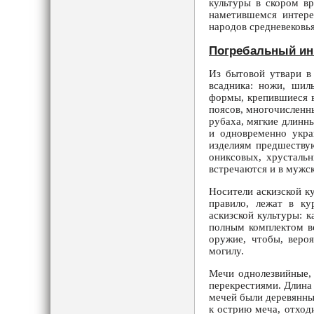
культуры в скором вр
наметившемся интере
народов средневековья
Погребальный ин
Из бытовой утвари в
всадника: ножи, шиль
формы, крепившиеся в
поясов, многочисленн
рубаха, мягкие длинн
и одновременно укра
изделиям предшествую
ониксовых, хрустальн
встречаются и в мужс
Носители аскизской к
правило, лежат в ку
аскизской культуры: к
полным комплектом во
оружие, чтобы, веро
могилу.
Мечи однолезвийные,
перекрестиями. Длина 
мечей были деревянны
к острию меча, отход