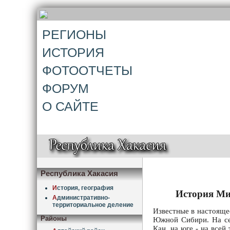
РЕГИОНЫ
ИСТОРИЯ
ФОТООТЧЕТЫ
ФОРУМ
О САЙТЕ
Республика Хакасия
И
стория, география
История Ми
А
дминистративно-
территориальное деление
Известные в настояще
Районы
Южной Сибири. На сев
Кан, на юге - на всей