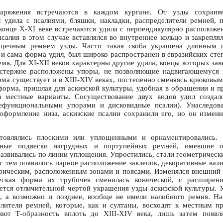
наряжения встречаются в каждом кургане. От узды сохраня
: удила с псалиями, бляшки, накладки, распределители ремней, 
конце X-XI веке встречаются удила с перпендикулярно располож
псалия в этом случае вставлялся во внутреннее кольцо и закрепля
ащечным ремнем узды. Часто такая скоба украшена длинным г
к и сама форма удил, был широко распространен в евразийских ст
ремя. Для XI-XII веков характерны другие удила, концы которых з
 стержне расположены упоры, не позволяющие надвигающемуся 
орма существует и в XIII-XIV веках, постепенно сменяясь крюковы
форма, пришлая для аскизской культуры, удобная в обращении и пр
а местные варианты. Сосуществование двух видов удил созда
ефункциональными упорами и дисковидные псалии). Унаследо
оформление низа, аскизские псалии сохранили его, но он измен
отовлялись плоскими или уплощенными и орнаментировались. 
рные подвески нагрудных и портупейных ремней, имевшие о
развивались по линии уплощения. Упростились, стали геометрическ
с тем появилось парное расположение заклепок, декоративные вал
рическим, расположенным зонами и поясами. Изменялся внешний
еская форма их трубочек сменилась конической, с расширен
ется отличительной чертой украшения узды аскизской культуры. 
а, а возможно и позднее, вообще не имели налобного ремня. Н
лители ремней, которые, как и султаны, восходят к местным п
ют Т-образность вплоть до XIII-XIV века, лишь затем появл