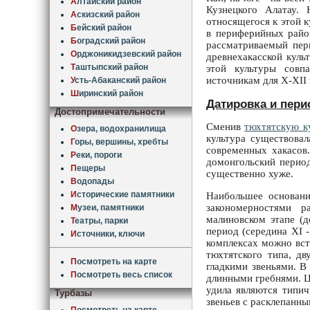
А
лтайский район
Кузнецкого Алатау. 
А
скизский район
относящегося к этой к
Б
ейский район
в периферийных район
Б
оградский район
рассматриваемый пери
О
рджоникидзевский район
древнехакасской куль
Т
аштыпский район
этой культуры совп
источникам для X-XII 
У
сть-Абаканский район
Ш
иринский район
Датировка и пери
Достопримечательности
Сменив
тюхтятскую к
О
зера, водохранилища
культура существовал
Г
оры, вершины, хребты
современных хакасов.
Р
еки, пороги
домонгольский период
П
ещеры
существенно хуже.
В
одопады
И
сторические памятники
Наибольшее основани
закономерностями р
М
узеи, памятники
малиновском этапе (д
Т
еатры, парки
период (середина XI -
И
сточники, ключи
комплексах можно вст
тюхтятского типа, д
П
осмотреть на карте
гладкими звеньями. В
П
осмотреть весь список
длинными гребнями. Ц
удила являются типич
Турбазы
звеньев с расклепанн
П
осмотреть на карте