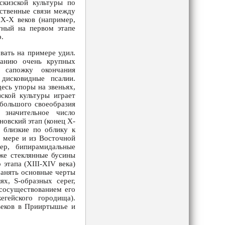
скизской культуры по
дственные связи между
X-X веков (например,
тный на первом этапе
р.
вать на примере удил.
данию очень крупных
 сапожку окончания
дисковидные псалии.
есь упоры на звеньях,
ской культуры играет
 большого своеобразия
 значительное число
новский этап (конец X-
м близкие по облику к
й мере и из Восточной
ер, бипирамидальные
кже стеклянные бусины
этапа (XIII-XIV века)
ранять основные черты
х, S-образных серег,
 сосуществованием его
гейского городища).
 веков в Прииртышье и