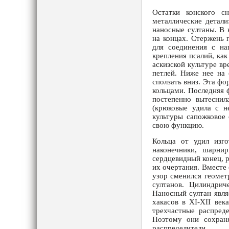
Остатки конского с
металлические детали
наносные султаны. В 
на концах. Стержень 
для соединения с н
крепления псалий, ка
аскизской культуре в
петлей. Ниже нее на
сползать вниз. Эта ф
кольцами. Последняя 
постепенно вытеснил
(крюковые удила с н
культуры сапожковое 
свою функцию.
Кольца от удил изг
наконечники, шарни
сердцевидный конец, 
их очертания. Вместе 
узор сменился геомет
султанов. Цилиндрич
Наносный султан явля
хакасов в XI-XII век
трехчастные распреде
Поэтому они сохраня
распределители.