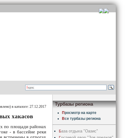
Турбазы региона
лено) в каталоге: 27.12.2017
П
росмотр на карте
вых хакасов
В
се турбазы региона
ых по площади районах
аза отдыха "Оазис"
Б
оке - в бассейне реки
ки встречены в отрогах
остевой двор "Зов предков"
Г