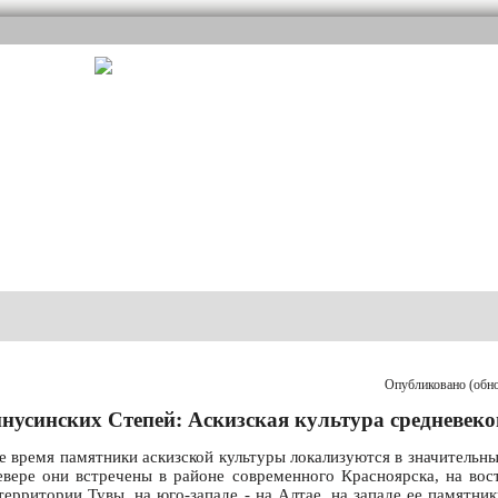
Опубликовано (обнов
нусинских Степей: Аскизская культура средневеко
е время памятники аскизской культуры локализуются в значительн
ере они встречены в районе современного Красноярска, на вост
 территории Тувы, на юго-западе - на Алтае, на западе ее памятни