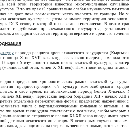
На всей этой территории известны многочисленные случайны
ультуре. В то же время? сравнительно слабая изученность памятни
ах не дает пока возможности четко очертить ее границы. Но у
од аскизская культура в целом занимает территорию основного
туры IX-X веков, с которой она связана генетически. В целом гр
адают с рубежами древнехакасского государства, установле
веков, а ее ядром остается территория верхнего и среднего течения
одизация
ультуру
периода расцвета древнехакасского государства (Кыргызски
а с конца X по XVII век, когда ее, в свою очередь, сменила этн
 Говоря об изученности памятников аскизской культуры, в лит
 (малиновский этап, конец X-XII век). Памятники поздних этапов
е для определения хронологических рамок аскизской культуры
азвития предшествующих ей культур южносибирского средн
елится, в свое время, на эйлигхемский период (конец X-начало X
 начало XII века), черновский период (середина XII - начало XIII 
ретить отдельные пережиточные формы предметов: наконечники с
вукольчатые удила с перпендикулярными кольцами и витыми, а 
 то же время такие удила сочетаются с псалиями, скобы которых
ельно-кованные стержневые псалии XI-XII веков иногда имитируют
ной деталью аскизского инвентаря. В некоторых случаях они и
ыми, накладывающимися на стержень звеньев концами, что являетс