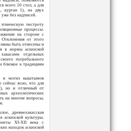
и надписи, появляются
я всего 10 стел, а для
, курган 1), на двух
 уже без надписей.
этническую пестроту
иляционные процессы.
ожжение на стороне с
 Отклонения от этого
олжны быть отнесены и
ся в нормы аскизской
 хакасами отдельных
своего погребального
и близкое к традициям
ий и могил кыштымов
 сейчас ясно, что для
), но и отличный от
ьных археологических
ить на многие вопросы,
и.
лое, древнехакасская
я аскизской культуры.
онеты XI-XII века с
ких находок аскизской