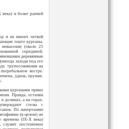
 века) и более ранней
ор и не имеют четкой
мающие плато курганы.
 невысокие (около 25
нованной серединой.
, имевшими деревянные
иногда заходя под его
ряду трупосожжения на
погребальном костре.
ремена, удила, оружие.
.
ными курганами прямо
мени. Правда, останки
в долинах, а на горах.
дтверждают стелы с
ганов. По начертанию
питафиями (в целом) не
 времена (IX-X века)
, служит постепенное