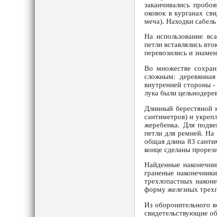
заканчивались пробоя
оковок в курганах св
меча). Находки сабель
На использование вс
петли вставлялись вто
перевозились и знаме
Во множестве сохран
сложным: деревянная
внутренней стороны -
лука были цельнодере
Длинный берестяной к
сантиметров) и укреп
жеребенка. Для подве
петли для ремней. На
общая длина 83 санти
конце сделаны прорез
Найденные наконечник
граненые наконечники
трехлопастных наконе
форму железных трехп
Из оборонительного в
свидетельствующие об