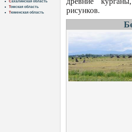
древние курганы
С
ахалинская область
Т
омская область
рисунков.
Т
юменская область
Б