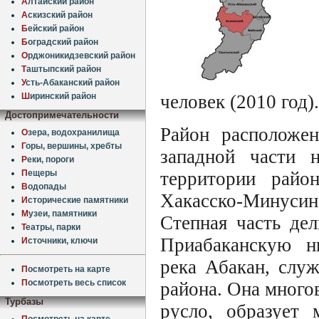
А
лтайский район
А
скизский район
Б
ейский район
Б
оградский район
О
рджоникидзевский район
Т
аштыпский район
У
сть-Абаканский район
Ш
иринский район
человек (2010 год).
Достопримечательности
Район расположе
О
зера, водохранилища
Г
оры, вершины, хребты
западной части н
Р
еки, пороги
территории райо
П
ещеры
В
одопады
Хакасско-Минусин
И
сторические памятники
М
узеи, памятники
Степная часть де
Т
еатры, парки
Приабаканскую ни
И
сточники, ключи
река Абакан, слу
П
осмотреть на карте
П
осмотреть весь список
района. Она много
Турбазы
русло, образует 
П
осмотреть на карте