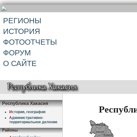
РЕГИОНЫ
ИСТОРИЯ
ФОТООТЧЕТЫ
ФОРУМ
О САЙТЕ
Республика Хакасия
Республ
И
стория, география
А
дминистративно-
территориальное деление
Районы