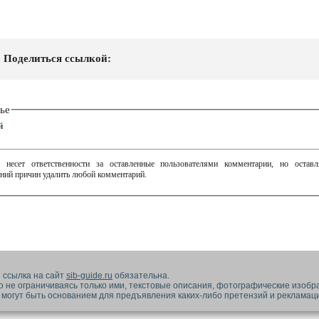
Поделиться ссылкой:
ье
й
 несет ответственности за оставленные пользователями комментарии, но остав
ний причин удалить любой комментарий.
 ссылка на сайт
sib-guide.ru
обязательна.
но не ограничиваясь только ими, текстовые описания, фотографические изобр
 могут быть основанием для предъявления каких-либо претензий и рекламац