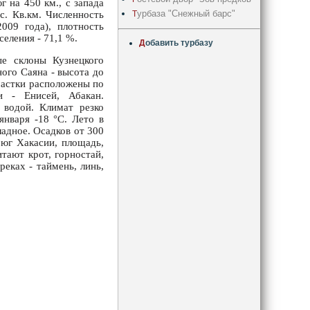
г на 450 км., с запада
урбаза "Снежный барс"
Т
с. Кв.км. Численность
009 года), плотность
селения - 71,1 %.
Д
обавить турбазу
е склоны Кузнецкого
ного Саяна - высота до
частки расположены по
и - Енисей, Абакан.
 водой. Климат резко
января -18 °С. Лето в
ладное. Осадков от 300
 юг Хакасии, площадь,
тают крот, горностай,
 реках - таймень, линь,