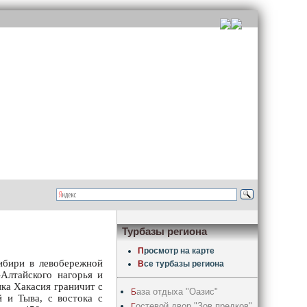
Турбазы региона
П
росмотр на карте
ибири в левобережной
В
се турбазы региона
-Алтайского нагорья и
ка Хакасия граничит с
аза отдыха "Оазис"
Б
 и Тыва, с востока с
остевой двор "Зов предков"
Г