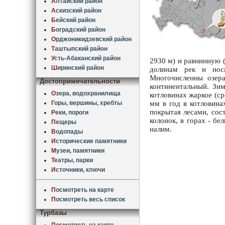
А
лтайский район
А
скизский район
Б
ейский район
Б
оградский район
О
рджоникидзевский район
Т
аштыпский район
У
сть-Абаканский район
2930 м) и равнинную 
Ш
иринский район
долинам рек и нося
Многочисленны озера
Достопримечательности
континентальный. Зим
О
зера, водохранилища
котловинах жаркое (ср
мм в год в котловина
Г
оры, вершины, хребты
покрытая лесами, сос
Р
еки, пороги
колонок, в горах - бел
П
ещеры
налим.
В
одопады
И
сторические памятники
М
узеи, памятники
Т
еатры, парки
И
сточники, ключи
П
осмотреть на карте
П
осмотреть весь список
Турбазы
П
осмотреть на карте