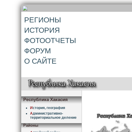
РЕГИОНЫ
ИСТОРИЯ
ФОТООТЧЕТЫ
ФОРУМ
О САЙТЕ
Республика Хакасия
И
стория, география
А
дминистративно-
территориальное деление
Районы