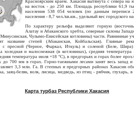
Красноярским краем. Хакасия вытянута с севера на ю
на восток - до 250 км. Площадь республики 61,9 ты
населения 538 054 человек (по данным переписи 2
населения - 8,7 чел./кв.км., удельный вес городского на
По характеру рельефа выделяют горную (восточны
Алатау и Абаканского хребта, северные склоны Запад
(Минусинская, Чулымо-Енисейская котловины) части. Равнинные у
т название степей (Абаканская, Койбальская). Главные рек
 с пресной (Черное, Фыркал, Иткуль) и соленой (Беле, Шира)
а холодная и малоснежная (в котловинах), средняя температура 
едняя температура июля +18 °С), в предгорьях и горах более прох
х до 700 мм в горах. Горно-таежными лесами занят весь запад и
тавляет 3,3 млн. Га. В степных и предгорных районах Хакасии оби
ка, заяц-беляк, волк, лисица, медведь, из птиц - рябчик, глухарь, в
Карта турбаз Республики Хакасия