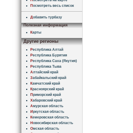
П
осмотреть весь список
Д
обавить турбазу
Полезная информация
К
арты
Другие регионы
Р
еспублика Алтай
Р
еспублика Бурятия
Р
еспублика Саха (Якутия)
Р
еспублика Тыва
А
лтайский край
З
абайкальский край
К
амчатский край
К
расноярский край
П
риморский край
Х
абаровский край
А
мурская область
И
ркутская область
К
емеровская область
Н
овосибирская область
О
мская область