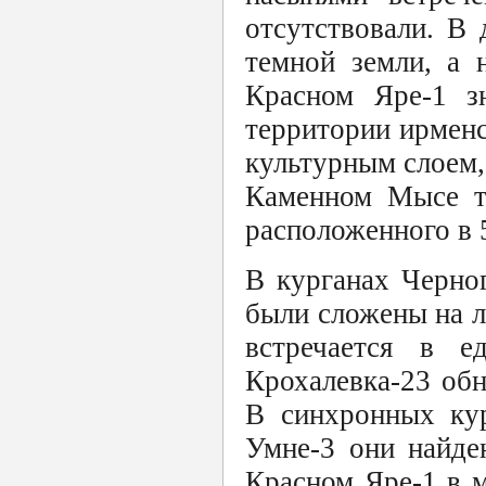
отсутствовали. В
темной земли, а 
Красном Яре-1 зн
территории ирмен
культурным слоем,
Каменном Мысе те
расположенного в 5
В курганах Черног
были сложены на л
встречается в е
Крохалевка-23 об
В синхронных кур
Умне-3 они найде
Красном Яре-1 в м