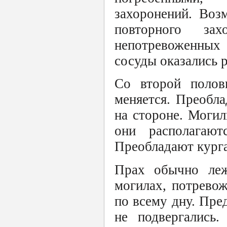
захоронений. Воз
повторного за
непотревоженных 
сосуды оказались 
Со второй полов
меняется. Преобл
на стороне. Могил
они располагаю
Преобладают курга
Прах обычно леж
могилах, потрево
по всему дну. Пре
не подвергались