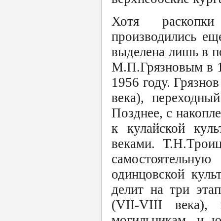
Хотя раскопки
производились ещ
выделена лишь в п
М.П.Грязновым в 1
1956 году. Грязнов
века), переходный
Позднее, с накопл
к кулайской куль
веками. Т.Н.Трои
самостоятельную
одинцовской куль
делит на три этап
(VII-VIII века)
могильникам, и ю