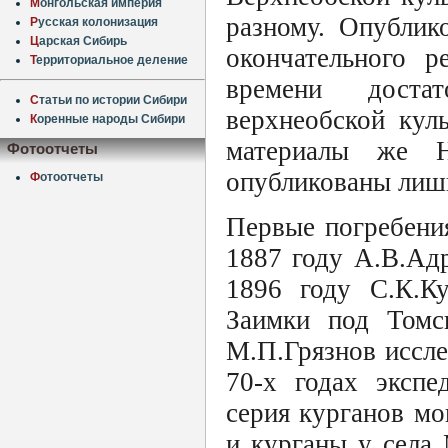
М
онгольская империя
разному. Опублик
Р
усская колонизация
Ц
арская Сибирь
окончательного 
Т
ерриториальное деление
времени доста
С
татьи по истории Сибири
верхнеобской кул
К
оренные народы Сибири
материалы же Н
Фотоотчеты
опубликованы лишь
Ф
отоотчеты
Первые погребения
1887 году А.В.Ад
1896 году С.К.Ку
Заимки под Томс
М.П.Грязнов иссл
70-х годах экспе
серия курганов мо
и курганы у села