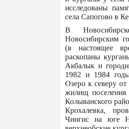
исследованы памя
села Сапогово в К
В Новосибирск
Новосибирским го
(в настоящее вр
раскопаны курган
Акбалык и город
1982 и 1984 годы
Озеро к северу от
жилищ поселения 
Колыванского райо
Крохалевка, про
Чингис на юге Н
верхнеобские кург