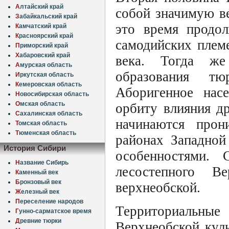
А
лтайский край
собой значимую в
З
абайкальский край
это время продол
К
амчатский край
К
расноярский край
самодийских плем
П
риморский край
Х
абаровский край
века. Тогда же
А
мурская область
образования т
И
ркутская область
К
емеровская область
Аборигенное насе
Н
овосибирская область
О
мская область
орбиту влияния д
С
ахалинская область
начинаются прон
Т
омская область
Т
юменская область
районах Западной
История Сибири
особенностями. 
Н
азвание Сибирь
лесостепного В
К
аменный век
Б
ронзовый век
верхнеобской.
Ж
елезный век
П
ереселение народов
Территориальн
Г
унно-сарматское время
Д
ревние тюрки
Верхнеобской кул