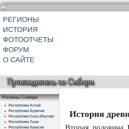
РЕГИОНЫ
ИСТОРИЯ
ФОТООТЧЕТЫ
ФОРУМ
О САЙТЕ
Регионы Сибири
Р
еспублика Алтай
История древн
Р
еспублика Бурятия
Р
еспублика Саха (Якутия)
Р
еспублика Тыва
Вторая половина I
Р
еспублика Хакасия