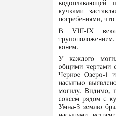
водоплавающей п
кучками заставл
погребениями, что
В VIII-IX век
трупоположением
конем.
У каждого могил
общими чертами е
Черное Озеро-1 и
насыпью выявлено
могилу. Видимо, 
совсем рядом с к
Умна-3 землю бра
насыпями встреч