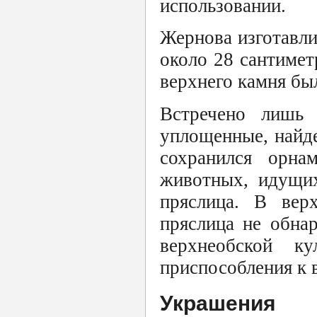
использовании.
Жернова изготавли
около 28 сантимет
верхнего камня бы
Встречено лишь 
уплощенные, найде
сохранился орна
животных, идущих
пряслица. В вер
пряслица не обна
верхнеобской к
приспособления к 
Украшения