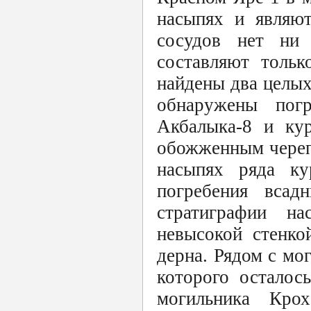
насыпях и являю
сосудов нет ни
составляют тольк
найдены два целых
обнаружены пог
Акбалыка-8 и кур
обожженным череп
насыпях ряда ку
погребения всад
стратиграфии н
невысокой стенко
дерна. Рядом с мо
которого осталос
могильника Крох