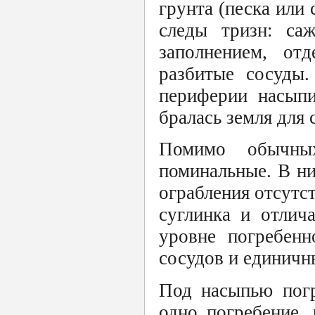
грунта (песка или 
следы тризн: са
заполнением, от
разбитые сосуды.
периферии насыпи
бралась земля для
Помимо обычны
поминальные. В ни
ограбления отсутст
суглинка и отлич
уровне погребен
сосудов и единичн
Под насыпью погр
одно погребение,