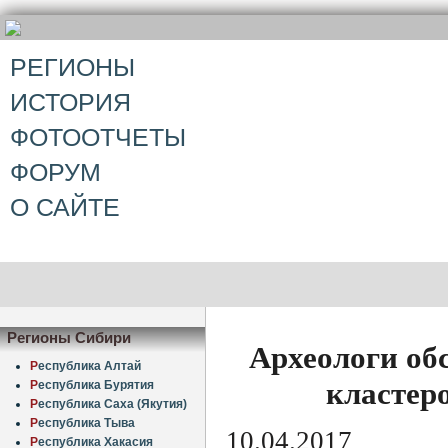
РЕГИОНЫ
ИСТОРИЯ
ФОТООТЧЕТЫ
ФОРУМ
О САЙТЕ
Регионы Сибири
Археологи об
Р
еспублика Алтай
кластер
Р
еспублика Бурятия
Р
еспублика Саха (Якутия)
Р
еспублика Тыва
10.04.2017
Р
еспублика Хакасия