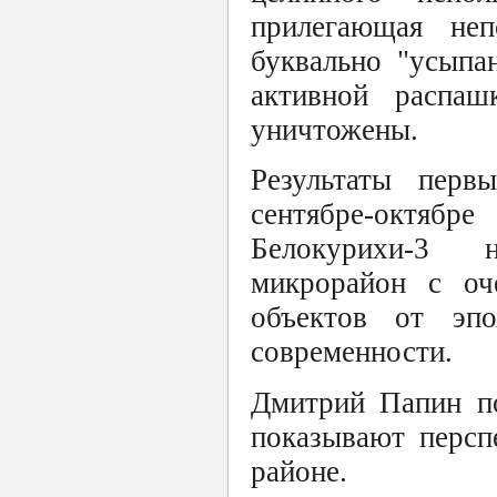
прилегающая неп
буквально "усыпа
активной распаш
уничтожены.
Результаты перв
сентябре-октябре
Белокурихи-3 н
микрорайон с оч
объектов от эпо
современности.
Дмитрий Папин по
показывают персп
районе.