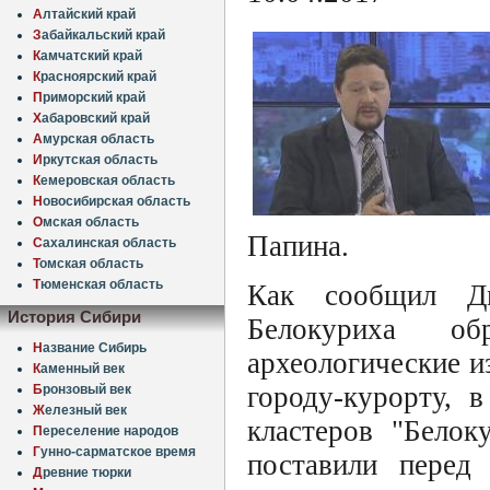
А
лтайский край
З
абайкальский край
К
амчатский край
К
расноярский край
П
риморский край
Х
абаровский край
А
мурская область
И
ркутская область
К
емеровская область
Н
овосибирская область
О
мская область
Папина.
С
ахалинская область
Т
омская область
Т
юменская область
Как сообщил Дм
История Сибири
Белокуриха об
Н
азвание Сибирь
археологические и
К
аменный век
городу-курорту, 
Б
ронзовый век
Ж
елезный век
кластеров "Белок
П
ереселение народов
Г
унно-сарматское время
поставили перед 
Д
ревние тюрки