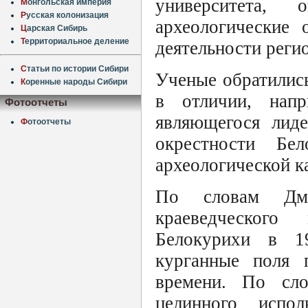
университета, 
М
онгольская империя
Р
усская колонизация
археологические 
Ц
арская Сибирь
Т
ерриториальное деление
деятельности регио
С
татьи по истории Сибири
Ученые обратилис
К
оренные народы Сибири
в отличии, напр
Фотоотчеты
являющегося лиде
Ф
отоотчеты
окрестности Бе
археологической к
По словам Дми
краеведческого
Белокурихи в 1
курганные поля 
времени. По сло
целинного испол