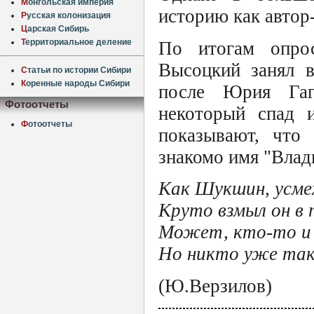
М
онгольская империя
историю как автор-
Р
усская колонизация
Ц
арская Сибирь
Т
ерриториальное деление
По итогам опро
Высоцкий занял в
С
татьи по истории Сибири
К
оренные народы Сибири
после Юрия Гаг
Фотоотчеты
некоторый спад и
Ф
отоотчеты
показывают, что
знакомо имя "Вла
Как Шукшин, усмех
Круто взмыл он в 
Может, кто-то и 
Но никто уже так 
(Ю.Верзилов)