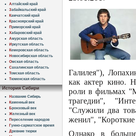
А
лтайский край
З
абайкальский край
К
амчатский край
К
расноярский край
П
риморский край
Х
абаровский край
А
мурская область
И
ркутская область
К
емеровская область
Н
овосибирская область
О
мская область
С
ахалинская область
Галилея"), Лопах
Т
омская область
Т
юменская область
как актер кино. 
История Сибири
роли в фильмах "М
Н
азвание Сибирь
трагедии", "Инте
К
аменный век
"Служили два тов
Б
ронзовый век
Ж
елезный век
женил", "Короткие
П
ереселение народов
Г
унно-сарматское время
Д
ревние тюрки
Однако в больш