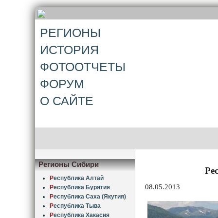
РЕГИОНЫ
ИСТОРИЯ
ФОТООТЧЕТЫ
ФОРУМ
О САЙТЕ
Регионы Сибири
Ре
Р
еспублика Алтай
08.05.2013
Р
еспублика Бурятия
Р
еспублика Саха (Якутия)
Р
еспублика Тыва
Р
еспублика Хакасия