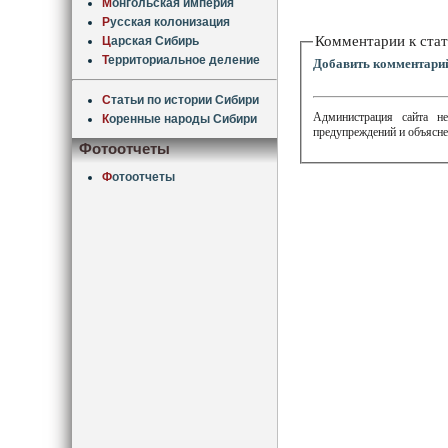
М
онгольская империя
Р
усская колонизация
Комментарии к стат
Ц
арская Сибирь
Т
ерриториальное деление
Добавить комментари
С
татьи по истории Сибири
Администрация сайта не
К
оренные народы Сибири
предупреждений и объясне
Фотоотчеты
Ф
отоотчеты