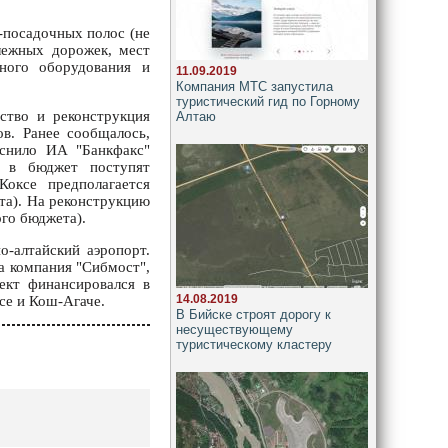
-посадочных полос (не
лежных дорожек, мест
ьного оборудования и
11.09.2019
Компания МТС запустила
туристический гид по Горному
ство и реконструкция
Алтаю
ов. Ранее сообщалось,
яснило ИА "Банкфакс"
к в бюджет поступят
Коксе предполагается
ета). На реконструкцию
ого бюджета).
о-алтайский аэропорт.
а компания "Сибмост",
ект финансировался в
14.08.2019
се и Кош-Агаче.
В Бийске строят дорогу к
несуществующему
туристическому кластеру