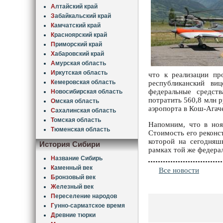
А
лтайский край
З
абайкальский край
К
амчатский край
К
расноярский край
П
риморский край
Х
абаровский край
А
мурская область
И
ркутская область
что к реализации пр
К
емеровская область
республиканский ви
федеральные средств
Н
овосибирская область
потратить 560,8 млн р
О
мская область
аэропорта в Кош-Агаче
С
ахалинская область
Т
омская область
Напомним, что в нояб
Т
юменская область
Стоимость его реконс
которой на сегодняш
История Сибири
рамках той же федера
Н
азвание Сибирь
К
аменный век
Все новости
Б
ронзовый век
Ж
елезный век
П
ереселение народов
Г
унно-сарматское время
Д
ревние тюрки