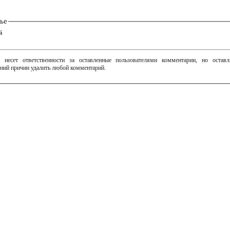
ье
й
 несет ответственности за оставленные пользователями комментарии, но остав
ний причин удалить любой комментарий.