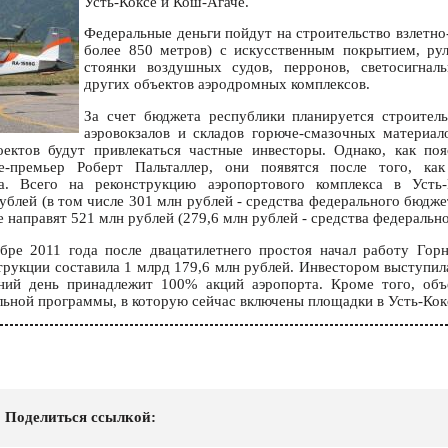
Усть-Коксе и Кош-Агаче.
Федеральные деньги пойдут на строительство взлетно
более 850 метров) с искусственным покрытием, ру
стоянки воздушных судов, перронов, светосигнал
других объектов аэродромных комплексов.
За счет бюджета республики планируется строитель
аэровокзалов и складов горюче-смазочных материал
оектов будут привлекаться частные инвесторы. Однако, как по
це-премьер Роберт Пальталлер, они появятся после того, ка
а. Всего на реконструкцию аэропортового комплекса в Усть-
ублей (в том числе 301 млн рублей - средства федерального бюдж
 направят 521 млн рублей (279,6 млн рублей - средства федеральн
ре 2011 года после двацатилетнего простоя начал работу Горн
трукции составила 1 млрд 179,6 млн рублей. Инвестором выступил
ний день принадлежит 100% акций аэропорта. Кроме того, объ
льной программы, в которую сейчас включены площадки в Усть-Кок
Поделиться ссылкой: