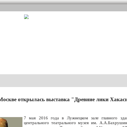
Москве открылась выставка "Древние лики Хакас
7 мая 2016 года в Лужнецком зале главного здан
центрального театрального музея им. А.А.Бахрушин