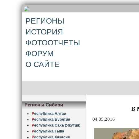
РЕГИОНЫ
ИСТОРИЯ
ФОТООТЧЕТЫ
ФОРУМ
О САЙТЕ
Регионы Сибири
В 
Р
еспублика Алтай
04.05.2016
Р
еспублика Бурятия
Р
еспублика Саха (Якутия)
Р
еспублика Тыва
Р
еспублика Хакасия