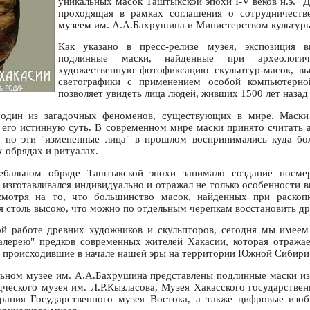
уникальных масок Таштыкской эпохи I-V веков н.э. "
проходящая в рамках соглашения о сотрудничеств
музеем им. А.А.Бахрушина и Министерством культуры
Как указано в пресс-релизе музея, экспозиция в
подлинные маски, найденные при археологич
художественную фотофиксацию скульптур-масок, в
светографики с применением особой компьютерной
позволяет увидеть лица людей, живших 1500 лет назад
 один из загадочных феноменов, существующих в мире. Маски
 его истинную суть. В современном мире маски принято считать 
, но эти "измененные лица" в прошлом воспринимались куда бо
 обрядах и ритуалах.
ебальном обряде Таштыкской эпохи занимало создание посме
 изготавливался индивидуально и отражал не только особенности в
смотря на то, что большинство масок, найденных при раскоп
я столь высоко, что можно по отдельным черепкам восстановить др
ой работе древних художников и скульпторов, сегодня мы имеем
алерею" предков современных жителей Хакасии, которая отражае
, происходившие в начале нашей эры на территории Южной Сибири
льном музее им. А.А.Бахрушина представлены подлинные маски из
дческого музея им. Л.Р.Кызласова, Музея Хакасского государствен
брания Государственного музея Востока, а также цифровые изоб