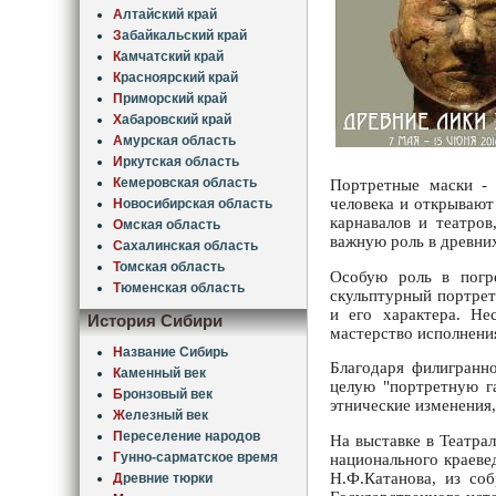
А
лтайский край
З
абайкальский край
К
амчатский край
К
расноярский край
П
риморский край
Х
абаровский край
А
мурская область
И
ркутская область
К
емеровская область
Портретные маски -
человека и открывают
Н
овосибирская область
карнавалов и театров
О
мская область
важную роль в древних
С
ахалинская область
Т
омская область
Особую роль в погр
Т
юменская область
скульптурный портрет
и его характера. Не
История Сибири
мастерство исполнени
Н
азвание Сибирь
Благодаря филигранн
К
аменный век
целую "портретную г
Б
ронзовый век
этнические изменения
Ж
елезный век
П
ереселение народов
На выставке в Театра
Г
унно-сарматское время
национального краеве
Н.Ф.Катанова, из со
Д
ревние тюрки