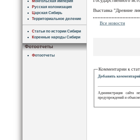
Государственного ист
М
онгольская империя
Р
усская колонизация
Выставка "Древние лик
Ц
арская Сибирь
Т
ерриториальное деление
Все новости
С
татьи по истории Сибири
К
оренные народы Сибири
Фотоотчеты
Ф
отоотчеты
Комментарии к стат
Добавить комментари
Администрация сайта не
предупреждений и объясне