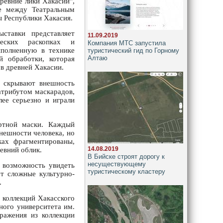
Древние лики Хакасии",
е между Театральным
 Республики Хакасия.
ыставки представляет
11.09.2019
еских раскопках и
Компания МТС запустила
ыполненную в технике
туристический гид по Горному
Алтаю
 обработки, которая
 в древней Хакасии.
 скрывают внешность
атрибутом маскарадов,
лее серьезно и играли
ртной маски. Каждый
нешности человека, но
ках фрагментированы,
14.08.2019
евний облик.
В Бийске строят дорогу к
несуществующему
 возможность увидеть
туристическому кластеру
т сложные культурно-
.
 коллекций Хакасского
ного университета им.
ражения из коллекции