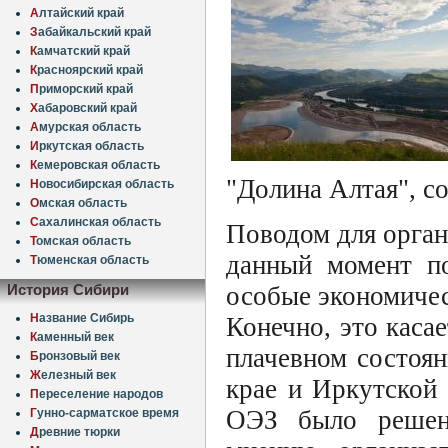
А
лтайский край
З
абайкальский край
К
амчатский край
К
расноярский край
П
риморский край
Х
абаровский край
А
мурская область
И
ркутская область
К
емеровская область
"Долина Алтая", со
Н
овосибирская область
О
мская область
С
ахалинская область
Поводом для орган
Т
омская область
данный момент по
Т
юменская область
особые экономичес
История Сибири
Н
азвание Сибирь
Конечно, это касае
К
аменный век
плачевном состоя
Б
ронзовый век
Ж
елезный век
крае и Иркутской 
П
ереселение народов
ОЭЗ было решено
Г
унно-сарматское время
Д
ревние тюрки