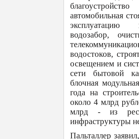
благоустройств
автомобильная сто
эксплуатацию пр
водозабор, очис
телекоммуникаци
водостоков, стро
освещением и сис
сети бытовой ка
блочная модульна
года на строител
около 4 млрд рубл
млрд - из респ
инфраструктуры не
Пальталлер заявил