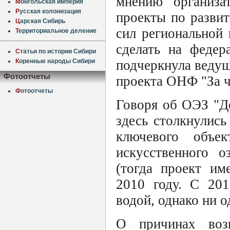
мнению организа
М
онгольская империя
Р
усская колонизация
проекты по развит
Ц
арская Сибирь
сил региональной 
Т
ерриториальное деление
сделать на федер
С
татьи по истории Сибири
К
оренные народы Сибири
подчеркнула ведущ
Фотоотчеты
проекта ОНФ "За ч
Ф
отоотчеты
Говоря об ОЭЗ "До
здесь столкнулись
ключевого объе
искусственного 
(тогда проект им
2010 году. С 201
водой, однако ни о
О причинах возн