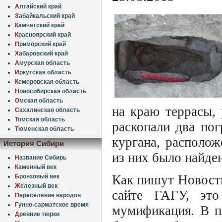
А
лтайский край
З
абайкальский край
К
амчатский край
К
расноярский край
П
риморский край
Х
абаровский край
А
мурская область
И
ркутская область
К
емеровская область
Н
овосибирская область
О
мская область
на краю террасы,
С
ахалинская область
Т
омская область
раскопали два по
Т
юменская область
кургана, располо
История Сибири
из них было найде
Н
азвание Сибирь
К
аменный век
Как пишут Новости
Б
ронзовый век
Ж
елезный век
сайте ГАГУ, это
П
ереселение народов
Г
унно-сарматское время
мумификация. В п
Д
ревние тюрки