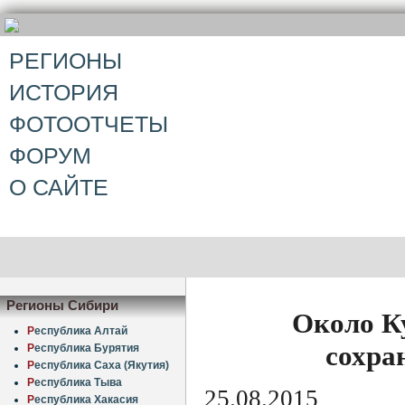
РЕГИОНЫ
ИСТОРИЯ
ФОТООТЧЕТЫ
ФОРУМ
О САЙТЕ
Регионы Сибири
Около К
Р
еспублика Алтай
сохра
Р
еспублика Бурятия
Р
еспублика Саха (Якутия)
Р
еспублика Тыва
25.08.2015
Р
еспублика Хакасия