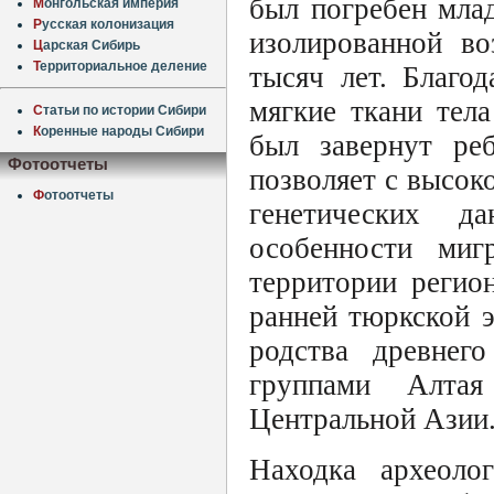
был погребен млад
М
онгольская империя
Р
усская колонизация
изолированной во
Ц
арская Сибирь
Т
ерриториальное деление
тысяч лет. Благо
мягкие ткани тел
С
татьи по истории Сибири
К
оренные народы Сибири
был завернут реб
Фотоотчеты
позволяет с высок
Ф
отоотчеты
генетических 
особенности миг
территории регио
ранней тюркской э
родства древнег
группами Алта
Центральной Азии
Находка археоло