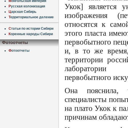
М
онгольская империя
Укок] является у
Р
усская колонизация
Ц
арская Сибирь
изображения (пе
Т
ерриториальное деление
относятся к само
С
татьи по истории Сибири
этого пласта име
К
оренные народы Сибири
первобытного пеще
Фотоотчеты
и, в то же время
Ф
отоотчеты
территории росси
лаборатории "
первобытного иску
Она пояснила, 
специалисты попыт
на плато Укок к па
причинам обладаю