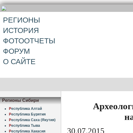
РЕГИОНЫ
ИСТОРИЯ
ФОТООТЧЕТЫ
ФОРУМ
О САЙТЕ
Регионы Сибири
Археолог
Р
еспублика Алтай
н
Р
еспублика Бурятия
Р
еспублика Саха (Якутия)
Р
еспублика Тыва
30.07.2015
Р
еспублика Хакасия