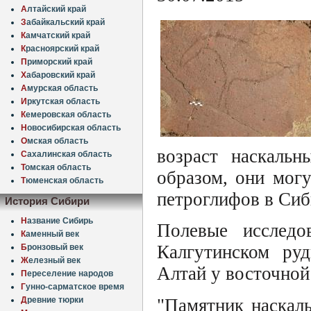
А
лтайский край
З
абайкальский край
К
амчатский край
К
расноярский край
П
риморский край
Х
абаровский край
А
мурская область
И
ркутская область
К
емеровская область
Н
овосибирская область
О
мская область
возраст наскальн
С
ахалинская область
Т
омская область
образом, они мог
Т
юменская область
петроглифов в Сиб
История Сибири
Н
азвание Сибирь
Полевые исслед
К
аменный век
Калгутинском ру
Б
ронзовый век
Ж
елезный век
Алтай у восточной
П
ереселение народов
Г
унно-сарматское время
Д
ревние тюрки
"Памятник наскаль