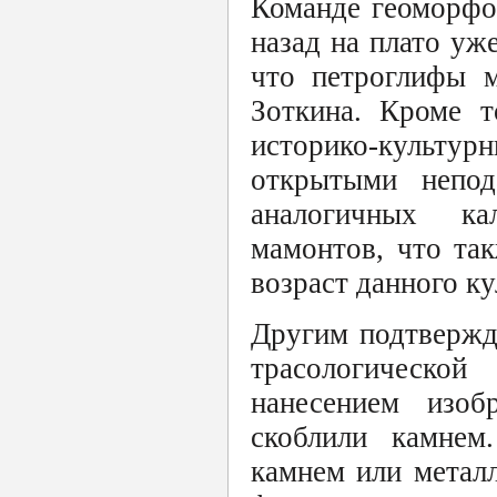
Команде геоморфол
назад на плато уж
что петроглифы м
Зоткина. Кроме т
историко-культ
открытыми непод
аналогичных ка
мамонтов, что та
возраст данного ку
Другим подтвержд
трасологическо
нанесением изоб
скоблили камнем
камнем или метал