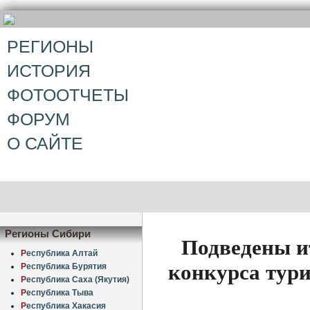
РЕГИОНЫ
ИСТОРИЯ
ФОТООТЧЕТЫ
ФОРУМ
О САЙТЕ
Регионы Сибири
Подведены ит
Р
еспублика Алтай
конкурса тур
Р
еспублика Бурятия
Р
еспублика Саха (Якутия)
Р
еспублика Тыва
Р
еспублика Хакасия