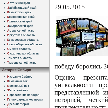
А
лтайский край
29.05.2015
З
абайкальский край
К
амчатский край
К
расноярский край
П
риморский край
Х
абаровский край
А
мурская область
И
ркутская область
К
емеровская область
Н
овосибирская область
О
мская область
С
ахалинская область
Т
омская область
Т
юменская область
победу боролись 3
История Сибири
Оценка презент
Н
азвание Сибирь
К
аменный век
уникальности пр
Б
ронзовый век
Ж
елезный век
представленной и
П
ереселение народов
историей, четк
Г
унно-сарматское время
Д
ревние тюрки
привлекательность