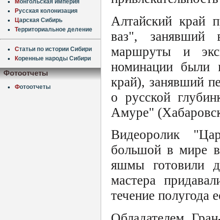
М
онгольская империя
Р
усская колонизация
Алтайский край п
Ц
арская Сибирь
Т
ерриториальное деление
ваз", занявший 
маршруты и экс
С
татьи по истории Сибири
К
оренные народы Сибири
номинации были п
Фотоотчеты
край), занявший пе
Ф
отоотчеты
о русской глубин
Амуре" (Хабаровск
Видеоролик "Ца
большой в мире в
яшмы готовили дл
мастера придава
течение полугода е
Обладателем Гран