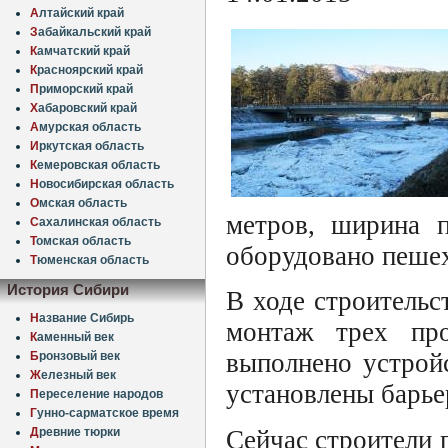
А
лтайский край
З
абайкальский край
К
амчатский край
К
расноярский край
П
риморский край
Х
абаровский край
А
мурская область
И
ркутская область
К
емеровская область
Н
овосибирская область
О
мская область
метров, ширина п
С
ахалинская область
Т
омская область
оборудовано пешех
Т
юменская область
История Сибири
В ходе строительс
Н
азвание Сибирь
монтаж трех пр
К
аменный век
выполнено устрой
Б
ронзовый век
Ж
елезный век
установлены барье
П
ереселение народов
Г
унно-сарматское время
Д
ревние тюрки
Сейчас строители 