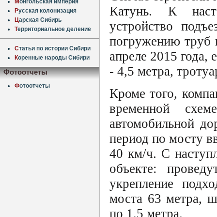
М
онгольская империя
Катунь. К наст
Р
усская колонизация
Ц
арская Сибирь
устройство подъе
Т
ерриториальное деление
погружению труб н
С
татьи по истории Сибири
апреле 2015 года, 
К
оренные народы Сибири
- 4,5 метра, тротуа
Фотоотчеты
Ф
отоотчеты
Кроме того, компа
временной схе
автомобильной до
период по мосту в
40 км/ч. С наступ
объекте: провед
укрепление подхо
моста 63 метра, 
по 1,5 метра.